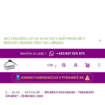
Přejít
na
obsah
MILÍ ZÁKAZNÍCI, LETOS SE NA VÁS V NAŠÍ PRODEJNĚ V
ŘEDHOŠTI BUDEME TĚŠIT OD 1.BŘEZNA.
Nevíte si rady
?
+420 607 555 679
CZK
Nákupní
Hledat
Přihlášení
KAMENY HARMONIZUJI V PYRAMIDĚ RA
košík
/
BLOG
/
AKTUÁLNĚ
/
ÚPLNĚK V KOZOROHU - "HROMOVÝ
DOMŮ
ÚPLNĚK" - ČERVENEC 2025