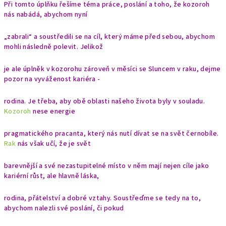
Při tomto úplňku řešíme téma práce, poslání a toho, že kozoroh
nás nabádá, abychom nyní
„zabrali“ a soustředili se na cíl, který máme před sebou, abychom
mohli následně polevit. Jelikož
je ale úplněk v kozorohu zároveň v měsíci se Sluncem v raku, dejme
pozor na vyváženost kariéra -
rodina. Je třeba, aby obě oblasti našeho života byly v souladu.
Kozoroh
nese energie
pragmatického pracanta, který nás nutí dívat se na svět černobíle.
Rak
nás však učí, že je svět
barevnější a své nezastupitelné místo v něm mají nejen cíle jako
kariérní růst, ale hlavně láska,
rodina, přátelství a dobré vztahy. Soustřeďme se tedy na to,
abychom nalezli své poslání, či pokud