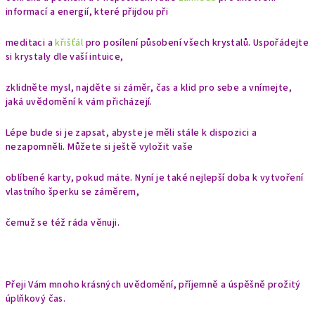
informací a energií, které přijdou při
meditaci a
křišťál
pro posílení působení všech krystalů. Uspořádejte
si krystaly dle vaší intuice,
zklidněte mysl, najděte si záměr, čas a klid pro sebe a vnímejte,
jaká uvědomění k vám přicházejí.
Lépe bude si je zapsat, abyste je měli stále k dispozici a
nezapomněli. Můžete si ještě vyložit vaše
oblíbené karty, pokud máte. Nyní je také nejlepší doba k vytvoření
vlastního šperku se záměrem,
čemuž se též ráda věnuji.
Přeji Vám mnoho krásných uvědomění, příjemně a úspěšně prožitý
úplňkový čas.