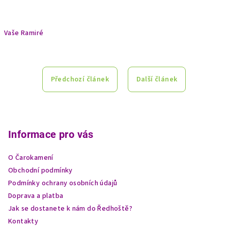
Vaše Ramiré
Předchozí článek
Další článek
Z
á
p
Informace pro vás
a
O Čarokamení
t
Obchodní podmínky
í
Podmínky ochrany osobních údajů
Doprava a platba
Jak se dostanete k nám do Ředhoště?
Kontakty