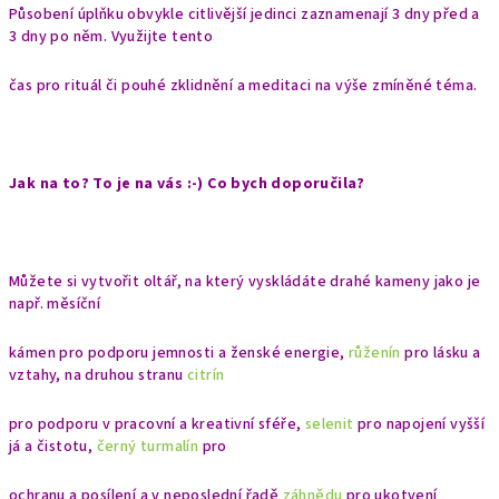
Působení úplňku obvykle citlivější jedinci zaznamenají 3 dny před a
3 dny po něm. Využijte tento
čas pro rituál či pouhé zklidnění a meditaci na výše zmíněné téma.
Jak na to? To je na vás :-) Co bych doporučila?
Můžete si vytvořit oltář, na který vyskládáte drahé kameny jako je
např. měsíční
kámen pro podporu jemnosti a ženské energie,
růženín
pro lásku a
vztahy, na druhou stranu
citrín
pro podporu v pracovní a kreativní sféře,
selenit
pro napojení vyšší
já a čistotu,
černý turmalín
pro
ochranu a posílení a v neposlední řadě
záhnědu
pro ukotvení