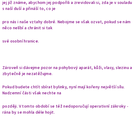
jej již známe, abychom jej podpořili a zrevidovali si, zda je v souladu
s naší duší a přináší to, co je
pro nás i naše vztahy dobré. Nebojme se však ozvat, pokud se nám
něco nelíbí a chránit si tak
své osobní hranice.
Zároveň si dávejme pozor na pohybový aparát, kůži, vlasy, slezinu a
zbytečně je nezatěžujme.
Pokud budete chtít sbírat bylinky, nyní mají kořeny největší sílu.
Nadzemní části však nechte na
později. V tomto období se též nedoporučují operativní zákroky -
rána by se mohla déle hojit.