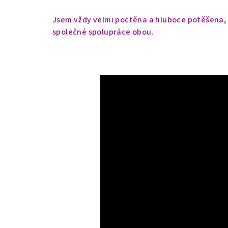
Jsem vždy velmi poctěna a hluboce potěšena, ž
společné spolupráce obou.