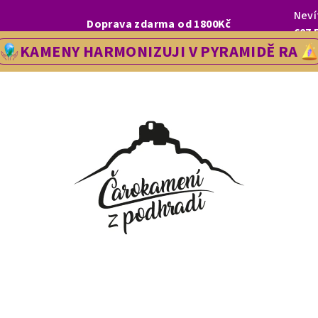
Neví
I, LETOS SE NA VÁS V NAŠÍ PRODEJNĚ V ŘEDHOŠTI BUDEME TĚŠIT OD
Doprava zdarma od 1800Kč
607 
KAMENY HARMONIZUJI V PYRAMIDĚ RA