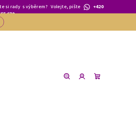
te si rady
s výběrem
?
Volejte, pište
+420
 1.BŘEZNA.
555 679
Hledat
Přihlášení
Nákupní
košík