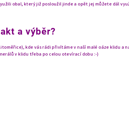
yužili obal, který již posloužil jinde a opět jej můžete dál vy
akt a výběr?
itoměřice), kde vás rádi přivítáme v naší malé oáze klidu a n
rálů v klidu třeba po celou otevírací dobu :-)