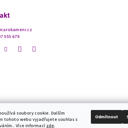
akt
@
carokameni.cz
07 555 679
oužívá soubory cookie. Dalším
Odmítnout
m tohoto webu vyjadřujete souhlas s
íváním.. Více informací
zde
.