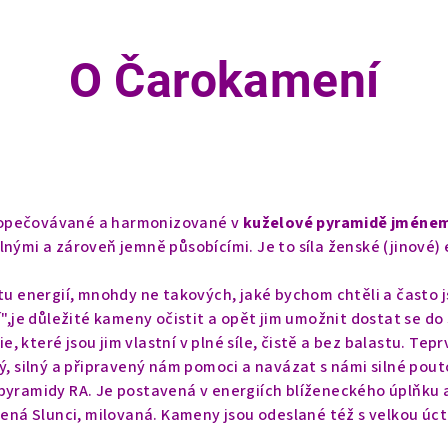
O Čarokamení
, opečovávané a
harmonizované v
kuželové pyramidě jméne
nými a zároveň jemně působícími. Je to síla ženské (jinové) 
tu energií, mnohdy ne takových, jaké bychom chtěli a často 
",je důležité kameny očistit a opět jim umožnit dostat se do
e, které jsou jim vlastní v plné síle, čistě a bez balastu. Tep
, silný a připravený nám pomoci a navázat s námi silné pouto
pyramidy RA. Je postavená v energiích blíženeckého úplňku 
cená Slunci, milovaná. Kameny jsou odeslané též s velkou úc