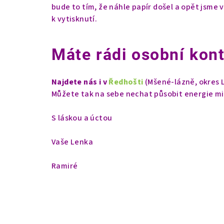
bude to tím, že náhle papír došel a opět jsme v
k vytisknutí.
Máte rádi osobní kont
Najdete nás i v
Ředhošti
(Mšené-lázně, okres L
Můžete tak na sebe nechat působit energie mine
S láskou a úctou
Vaše Lenka
Ramiré
Z