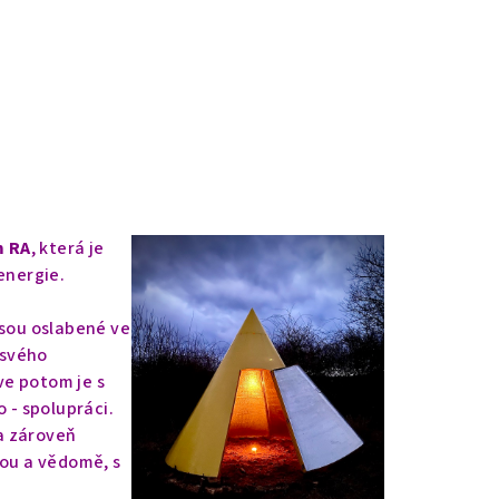
m RA
, která je
energie.
jsou oslabené ve
 svého
rve potom je s
 - spolupráci.
a zároveň
tou a vědomě, s