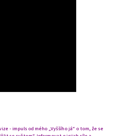
vize - impuls od mého „Vyššího já“ o tom, že se