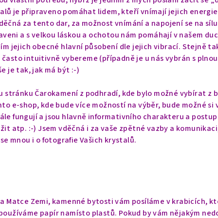
 vlastní potřebu, nýbrž je jedním z mých poslání začít se „dě
talů je připraveno pomáhat lidem, kteří vnímají jejich energie
ěčná za tento dar, za možnost vnímání a napojení se na sílu
raveni a s velkou láskou a ochotou nám pomáhají v našem duch
m jejich obecné hlavní působení dle jejich vibrací. Stejně tak
i i často intuitivně vybereme (případně je u nás vybrán s pln
 je tak, jak má být :-)
u stránku Čarokamení z podhradí, kde bylo možné vybírat z by
 tento e-shop, kde bude více možností na výběr, bude možné si 
le fungují a jsou hlavně informativního charakteru a postup
it atp. :-) Jsem vděčná i za vaše zpětné vazby a komunikaci,
se mnou i o fotografie Vašich krystalů.
na Matce Zemi, kamenné bytosti vám posíláme v krabicích, kte
používáme papír namísto plastů. Pokud by vám nějakým nedop