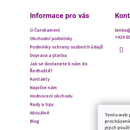
á
Informace pro vás
Kont
p
a
O Čarokamení
lenka
+420 6
t
Obchodní podmínky
Podmínky ochrany osobních údajů
í
Doprava a platba
Jak se dostanete k nám do
Ředhoště?
Kontakty
Napište nám
Hodnocení obchodu
Rady a tipy
Aktuálně
Tento web p
Blog
procházení
jejich použ