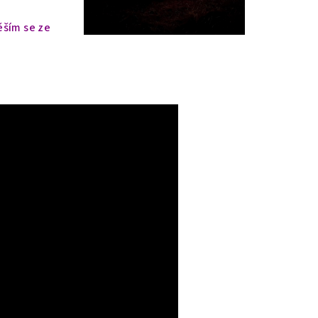
ěším se ze