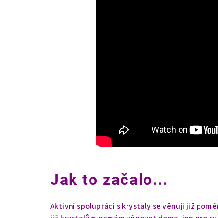
Jak to začalo...
Aktivní spolupráci s krystaly se věnuji již pom