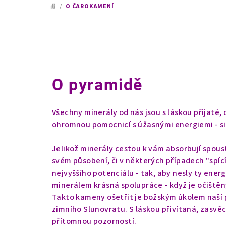
/
O ČAROKAMENÍ
DOMŮ
O pyramidě
Všechny minerály od nás jsou s láskou přijaté
ohromnou pomocnicí s úžasnými energiemi - sil
Jelikož minerály cestou k vám absorbují spous
svém působení, či v některých případech "spící
nejvyššího potenciálu - tak, aby nesly ty energi
minerálem krásná spolupráce - když je očištěný
Takto kameny ošetřit je božským úkolem naší 
zimního Slunovratu. S láskou přivítaná, zasvě
přítomnou pozorností.