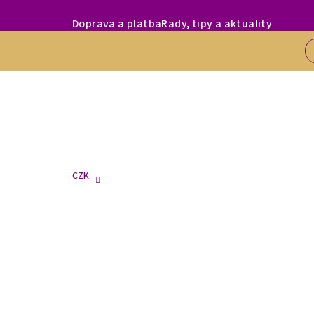
Přejít
MILÍ ZÁKAZNÍC
Doprava a platba
Rady, tipy a aktuality
na
obsah
CZK