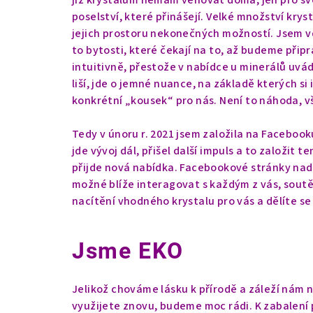
již krystalům nemám věnovat doma, jen pro svou
poselství, které přinášejí. Velké množství krys
jejich prostoru nekonečných možností. Jsem vd
to bytosti, které čekají na to, až budeme přip
intuitivně, přestože v nabídce u minerálů uvádí
liší, jde o jemné nuance, na základě kterých s
konkrétní „kousek“ pro nás. Není to náhoda, vše
Tedy v únoru r. 2021 jsem založila na Facebook
jde vývoj dál, přišel další impuls a to založit
přijde nová nabídka. Facebookové stránky nadá
možné blíže interagovat s každým z vás, soutěž
nacítění vhodného krystalu pro vás a dělíte se 
Jsme EKO
Jelikož chováme lásku k přírodě a záleží nám 
využijete znovu, budeme moc rádi. K zabalení 