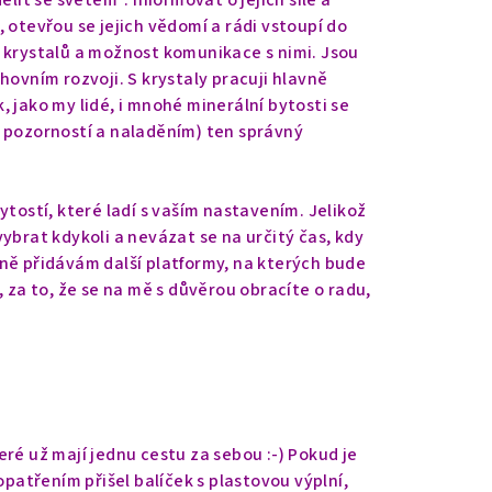
lit se světem“. Informovat o jejich síle a
, otevřou se jejich vědomí a rádi vstoupí do
 krystalů a možnost komunikace s nimi. Jsou
ovním rozvoji. S krystaly pracuji hlavně
, jako my lidé, i mnohé minerální bytosti se
ou pozorností a naladěním) ten správný
tostí, které ladí s vaším nastavením. Jelikož
vybrat kdykoli a nevázat se na určitý čas, kdy
ně přidávám další platformy, na kterých bude
 za to, že se na mě s důvěrou obracíte o radu,
ré už mají jednu cestu za sebou :-) Pokud je
atřením přišel balíček s plastovou výplní,