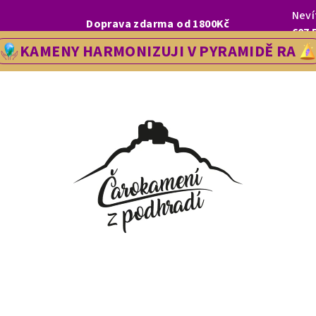
Neví
I, LETOS SE NA VÁS V NAŠÍ PRODEJNĚ V ŘEDHOŠTI BUDEME TĚŠIT OD
Doprava zdarma od 1800Kč
607 
KAMENY HARMONIZUJI V PYRAMIDĚ RA