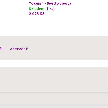
"okem" - Světlo života
Skladem
(1 ks)
2 025 Kč
ší
Abecedně