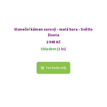
Sluneční kámen surový - malá hora - Světlo
života
2 565 Kč
Skladem
(1 ks)
Ten bude můj