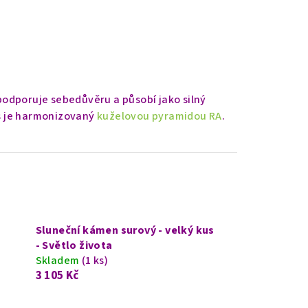
 podporuje sebedůvěru a působí jako silný
ás je harmonizovaný
kuželovou pyramidou RA
.
Sluneční kámen surový - velký kus
- Světlo života
Skladem
(1 ks)
3 105 Kč