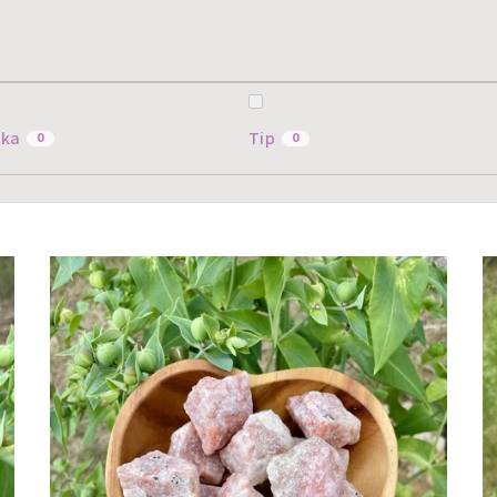
nka
Tip
0
0