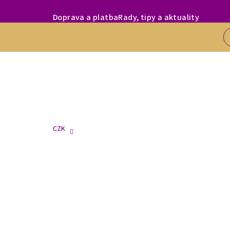
Přejít
MILÍ ZÁKAZNÍC
Doprava a platba
Rady, tipy a aktuality
na
obsah
CZK