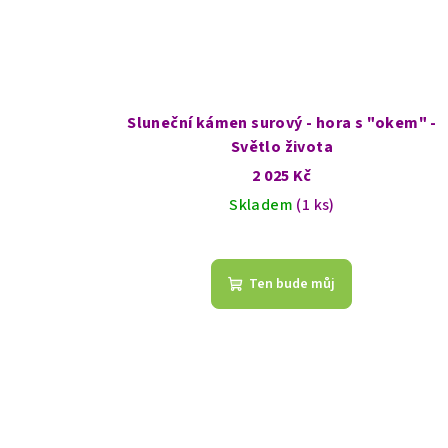
Sluneční kámen surový - hora s "okem" -
Světlo života
2 025 Kč
Skladem
(1 ks)
Ten bude můj