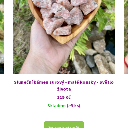
Sluneční kámen surový - malé kousky - Světlo
života
119 Kč
Skladem
(>5 ks)