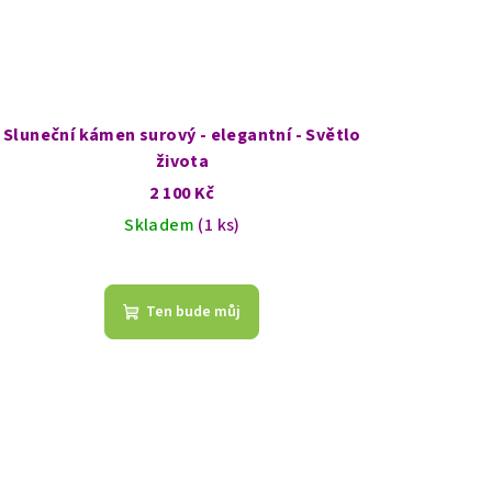
Sluneční kámen surový - elegantní - Světlo
života
2 100 Kč
Skladem
(1 ks)
Ten bude můj