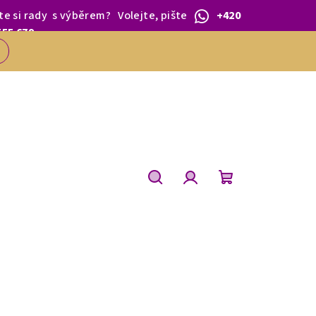
te si rady
s výběrem
?
Volejte, pište
+420
 1.BŘEZNA.
555 679
Hledat
Přihlášení
Nákupní
košík