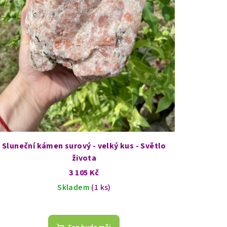
Sluneční kámen surový - velký kus - Světlo
života
3 105 Kč
Skladem
(1 ks)