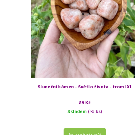
r
o
d
u
k
t
ů
Sluneční kámen - Světlo života - troml XL
89 Kč
Skladem
(>5 ks)