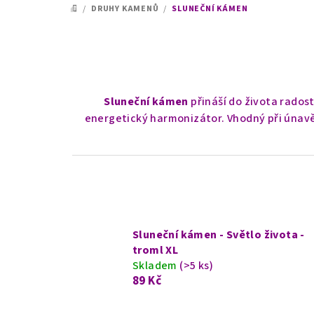
/
DRUHY KAMENŮ
/
SLUNEČNÍ KÁMEN
DOMŮ
Sluneční kámen
přináší do života rados
energetický harmonizátor. Vhodný při únavě
Sluneční kámen - Světlo života -
troml XL
Skladem
(>5 ks)
89 Kč