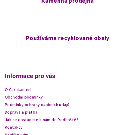
Kamenná prodejna
Používáme recyklované obaly
Z
á
p
Informace pro vás
a
O Čarokamení
t
Obchodní podmínky
í
Podmínky ochrany osobních údajů
Doprava a platba
Jak se dostanete k nám do Ředhoště?
Kontakty