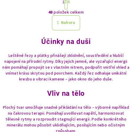
1
4
t
O
r
48
položek celkem
á
v
n
l
Nahoru
k
á
o
d
v
Účinky na duši
a
á
n
c
í
í
Leštěné řezy a plátky přinášejí zklidnění, soustředění a hlubší
napojení na přírodní rytmy. Díky jejich jemné, ale vyzařující energii
p
nám pomáhají propojit se s vlastním nitrem, podpořit vnitřní vhled a
r
vnímat krásu skrytou pod povrchem. Každý řez odhaluje unikátní
v
kresbu a vibraci kamene – jako okno do jeho duše.
k
y
Vliv na tělo
v
ý
Plochý tvar umožňuje snadné přikládání na tělo – výborné například
p
na čakrovou terapii. Pomáhají uvolňovat napětí, harmonizovat
i
tělesné rytmy a rozproudit stagnující energii. Podle konkrétního
s
minerálu mohou působit uklidňujícím, posilujícím nebo očistným
u
způsobem.