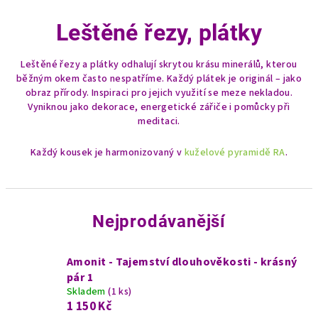
Leštěné řezy, plátky
Leštěné řezy a plátky odhalují skrytou krásu minerálů, kterou
běžným okem často nespatříme. Každý plátek je originál – jako
obraz přírody. Inspiraci pro jejich využití se meze nekladou.
Vyniknou jako dekorace, energetické zářiče i pomůcky při
meditaci.
Každý kousek je harmonizovaný v
kuželové pyramidě RA
.
Nejprodávanější
Amonit - Tajemství dlouhověkosti - krásný
pár 1
Skladem
(1 ks)
1 150 Kč