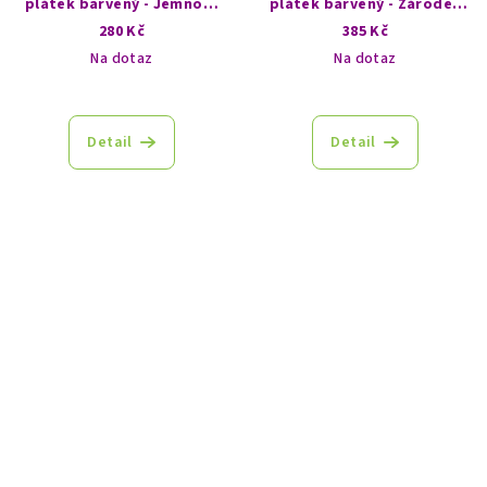
plátek barvený - Jemnost
plátek barvený - Zárodek
volby směru
naděje
280 Kč
385 Kč
Na dotaz
Na dotaz
Detail
Detail