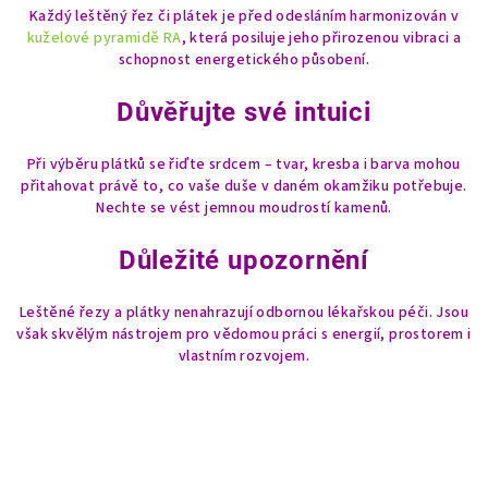
Každý leštěný řez či plátek je před odesláním harmonizován v
kuželové pyramidě RA
, která posiluje jeho přirozenou vibraci a
schopnost energetického působení.
Důvěřujte své intuici
Při výběru plátků se řiďte srdcem – tvar, kresba i barva mohou
přitahovat právě to, co vaše duše v daném okamžiku potřebuje.
Nechte se vést jemnou moudrostí kamenů.
Důležité upozornění
Leštěné řezy a plátky nenahrazují odbornou lékařskou péči. Jsou
však skvělým nástrojem pro vědomou práci s energií, prostorem i
vlastním rozvojem.