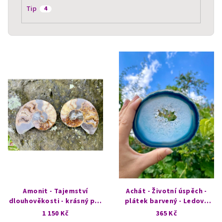
Tip
4
V
ý
p
i
s
p
r
o
d
u
k
Amonit - Tajemství
Achát - Životní úspěch -
t
dlouhověkosti - krásný pár
plátek barvený - Ledová
1
jeskyně
1 150 Kč
365 Kč
ů