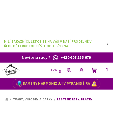
Přejít
na
obsah
MILÍ ZÁKAZNÍCI, LETOS SE NA VÁS V NAŠÍ PRODEJNĚ V
ŘEDHOŠTI BUDEME TĚŠIT OD 1.BŘEZNA.
Nevíte si rady
?
+420 607 555 679
CZK
Nákupní
Hledat
Přihlášení
KAMENY HARMONIZUJI V PYRAMIDĚ RA
košík
/
TVARY, VÝROBKY A DÁRKY
/
LEŠTĚNÉ ŘEZY, PLÁTKY
DOMŮ