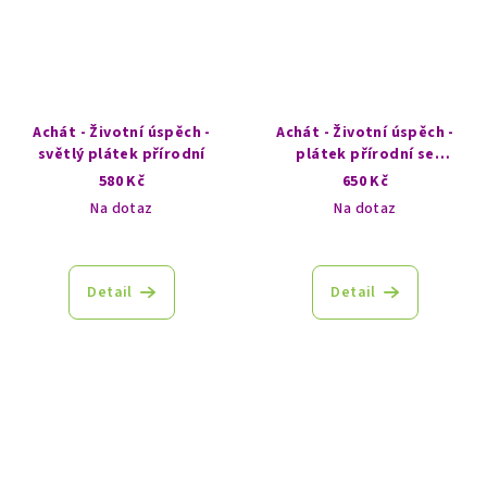
Achát - Životní úspěch -
Achát - Životní úspěch -
světlý plátek přírodní
plátek přírodní se
zajímavou kresbou
580 Kč
650 Kč
Na dotaz
Na dotaz
Detail
Detail