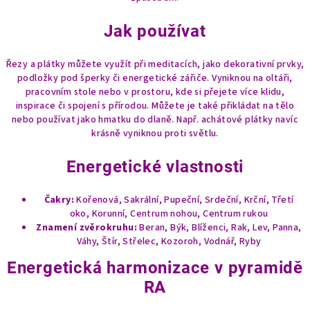
Jak používat
Řezy a plátky můžete využít při meditacích, jako dekorativní prvky,
podložky pod šperky či energetické zářiče. Vyniknou na oltáři,
pracovním stole nebo v prostoru, kde si přejete více klidu,
inspirace či spojení s přírodou. Můžete je také přikládat na tělo
nebo používat jako hmatku do dlaně. Např. achátové plátky navíc
krásně vyniknou proti světlu.
Energetické vlastnosti
Čakry:
Kořenová, Sakrální, Pupeční, Srdeční, Krční, Třetí
oko, Korunní, Centrum nohou, Centrum rukou
Znamení zvěrokruhu:
Beran, Býk, Blíženci, Rak, Lev, Panna,
Váhy, Štír, Střelec, Kozoroh, Vodnář, Ryby
Energetická harmonizace v pyramidě
RA