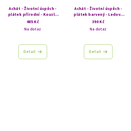
Achát - Životní úspěch -
Achát - Životní úspěch -
plátek přírodní - Kouzlo
plátek barvený - Ledový
rebelie
vánek
485 Kč
390 Kč
Na dotaz
Na dotaz
Detail
Detail