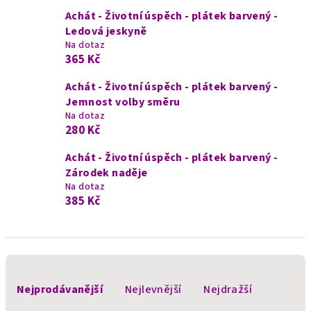
Achát - Životní úspěch - plátek barvený -
Ledová jeskyně
Na dotaz
365 Kč
Achát - Životní úspěch - plátek barvený -
Jemnost volby směru
Na dotaz
280 Kč
Achát - Životní úspěch - plátek barvený -
Zárodek naděje
Na dotaz
385 Kč
Ř
a
Nejprodávanější
Nejlevnější
Nejdražší
z