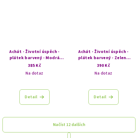
Achát - Životní úspěch -
Achát - Životní úspěch -
plátek barvený - Modrá
plátek barvený - Zelené
laguna
oko
385 Kč
390 Kč
Na dotaz
Na dotaz
Detail
Detail
Načíst 12 dalších
S