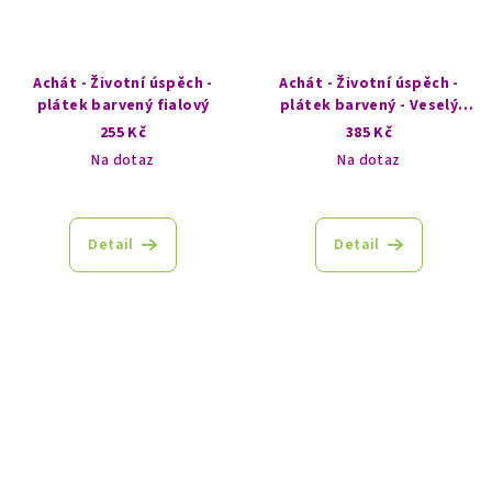
Achát - Životní úspěch -
Achát - Životní úspěch -
plátek barvený fialový
plátek barvený - Veselý
život
255 Kč
385 Kč
Na dotaz
Na dotaz
Detail
Detail