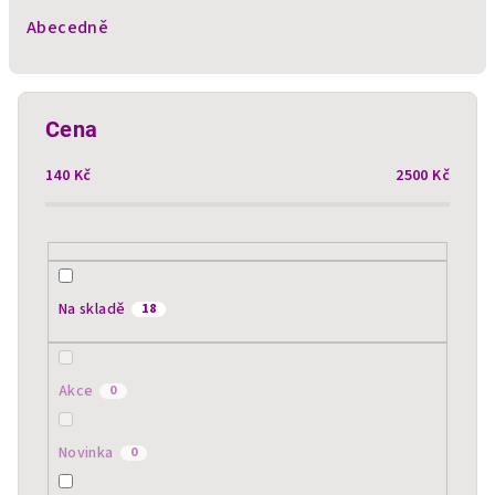
e
Abecedně
n
í
p
Cena
r
140
Kč
2500
Kč
o
d
u
k
t
Na skladě
18
ů
Akce
0
Novinka
0