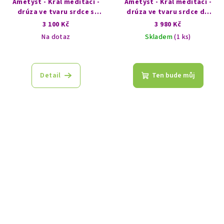
Ametyst - Král meditací -
Ametyst - Král meditací -
drúza ve tvaru srdce s
drúza ve tvaru srdce do
kalcitem a duhou
dvou dlaní
3 100 Kč
3 980 Kč
Na dotaz
Skladem
(1 ks)
Detail
Ten bude můj