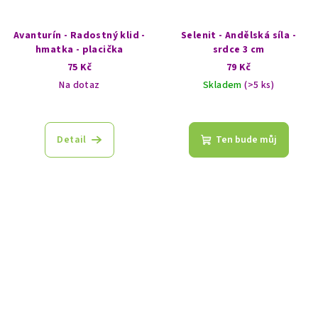
Avanturín - Radostný klid -
Selenit - Andělská síla -
hmatka - placička
srdce 3 cm
75 Kč
79 Kč
Na dotaz
Skladem
(>5 ks)
Detail
Ten bude můj