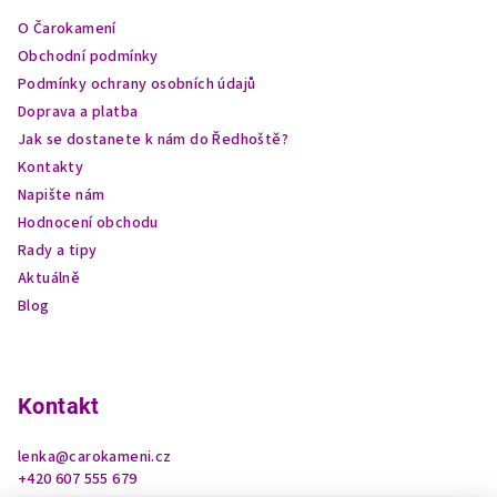
a
O Čarokamení
t
Obchodní podmínky
í
Podmínky ochrany osobních údajů
Doprava a platba
Jak se dostanete k nám do Ředhoště?
Kontakty
Napište nám
Hodnocení obchodu
Rady a tipy
Aktuálně
Blog
Kontakt
lenka
@
carokameni.cz
+420 607 555 679