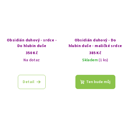
Obsidián duhový - srdce -
Obsidián duhový - Do
Do hlubin duše
hlubin duše - maličké srdce
350 Kč
385 Kč
Na dotaz
Skladem
(1 ks)
Detail
Ten bude můj