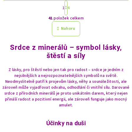
S
1
4
t
O
r
41
položek celkem
á
v
n
l
Nahoru
k
á
o
d
v
Srdce z minerálů – symbol lásky,
a
á
n
c
štěstí a síly
í
í
p
Z lásky, pro štěstí nebo jen tak pro radost – srdce je jedním z
r
nejsilnějších a nejrozpoznatelnějších symbolů na světě.
v
Neodmyslitelně patří k projevům lásky, něhy a sounáležitosti, ale
zároveň může vyjadřovat odvahu, odhodlání či vnitřní sílu. Darované
k
srdce z přírodních minerálů je proto unikátním darem, který nejen
y
přináší radost a pozitivní energii, ale zároveň funguje jako mocný
v
amulet.
ý
p
i
Účinky na duši
s