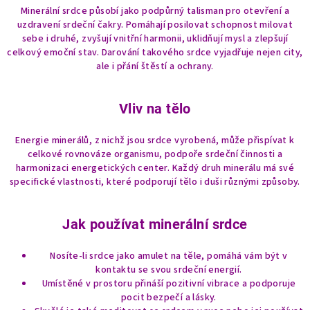
u
Minerální srdce působí jako podpůrný talisman pro otevření a
uzdravení srdeční čakry. Pomáhají posilovat schopnost milovat
sebe i druhé, zvyšují vnitřní harmonii, uklidňují mysl a zlepšují
celkový emoční stav. Darování takového srdce vyjadřuje nejen city,
ale i přání štěstí a ochrany.
Vliv na tělo
Energie minerálů, z nichž jsou srdce vyrobená, může přispívat k
celkové rovnováze organismu, podpoře srdeční činnosti a
harmonizaci energetických center. Každý druh minerálu má své
specifické vlastnosti, které podporují tělo i duši různými způsoby.
Jak používat minerální srdce
Nosíte-li srdce jako amulet na těle, pomáhá vám být v
kontaktu se svou srdeční energií.
Umístěné v prostoru přináší pozitivní vibrace a podporuje
pocit bezpečí a lásky.