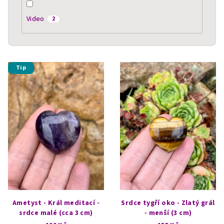
Video
2
V
Tip
ý
p
i
s
p
r
o
d
u
k
Ametyst - Král meditací -
Srdce tygří oko - Zlatý grál
t
srdce malé (cca 3 cm)
- menší (3 cm)