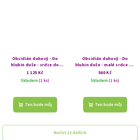
Obsidián duhový - Do
Obsidián duhový - Do
hlubin duše - srdce do
hlubin duše - malé srdce do
dlaně
dlaně
1 125 Kč
560 Kč
Skladem
(1 ks)
Skladem
(1 ks)
Ten bude můj
Ten bude můj
Načíst 12 dalších