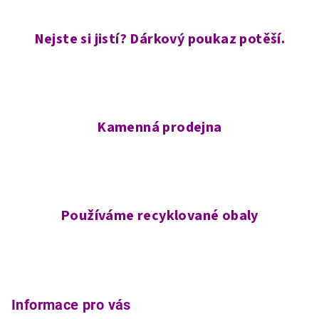
Nejste si jistí? Dárkový poukaz potěší.
Kamenná prodejna
Používáme recyklované obaly
Z
á
p
Informace pro vás