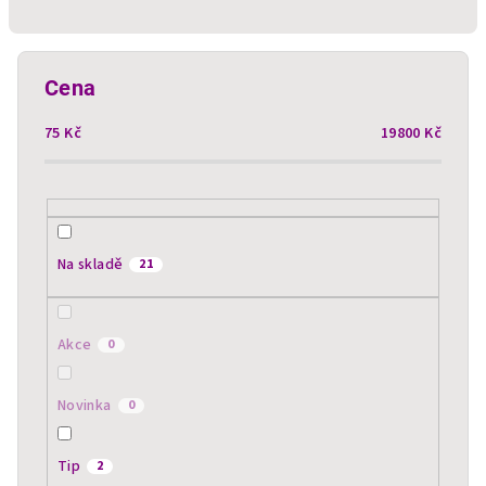
n
í
p
Cena
r
75
Kč
19800
Kč
o
d
u
k
t
Na skladě
21
ů
Akce
0
Novinka
0
Tip
2