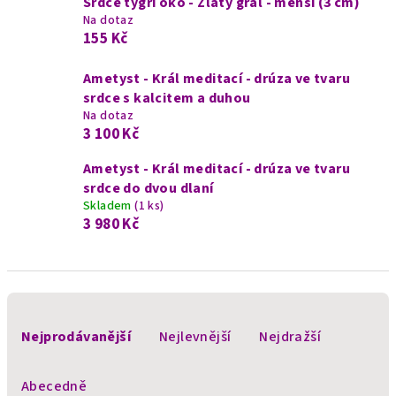
Srdce tygří oko - Zlatý grál - menší (3 cm)
Na dotaz
155 Kč
Ametyst - Král meditací - drúza ve tvaru
srdce s kalcitem a duhou
Na dotaz
3 100 Kč
Ametyst - Král meditací - drúza ve tvaru
srdce do dvou dlaní
Skladem
(1 ks)
3 980 Kč
Ř
a
Nejprodávanější
Nejlevnější
Nejdražší
z
e
Abecedně