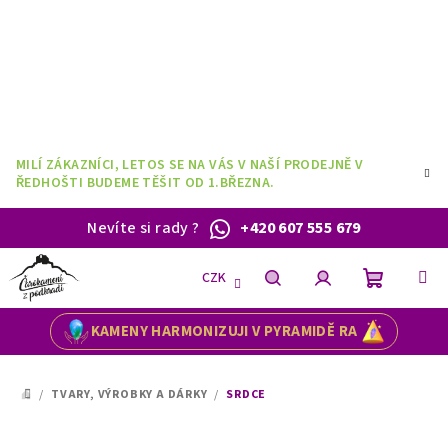
Přejít
na
obsah
MILÍ ZÁKAZNÍCI, LETOS SE NA VÁS V NAŠÍ PRODEJNĚ V
ŘEDHOŠTI BUDEME TĚŠIT OD 1.BŘEZNA.
Nevíte si rady
?
+420 607 555 679
CZK
Nákupní
Hledat
Přihlášení
KAMENY HARMONIZUJI V PYRAMIDĚ RA
košík
/
TVARY, VÝROBKY A DÁRKY
/
SRDCE
DOMŮ