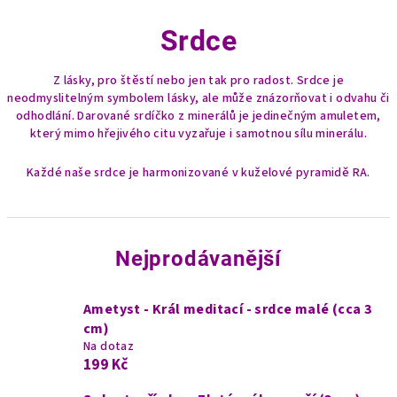
Srdce
Z lásky, pro štěstí nebo jen tak pro radost. Srdce je
neodmyslitelným symbolem lásky, ale může znázorňovat i odvahu či
odhodlání. Darované srdíčko z minerálů je jedinečným amuletem,
který mimo hřejivého citu vyzařuje i samotnou sílu minerálu.
Každé naše srdce je harmonizované v kuželové pyramidě RA.
Nejprodávanější
Ametyst - Král meditací - srdce malé (cca 3
cm)
Na dotaz
199 Kč