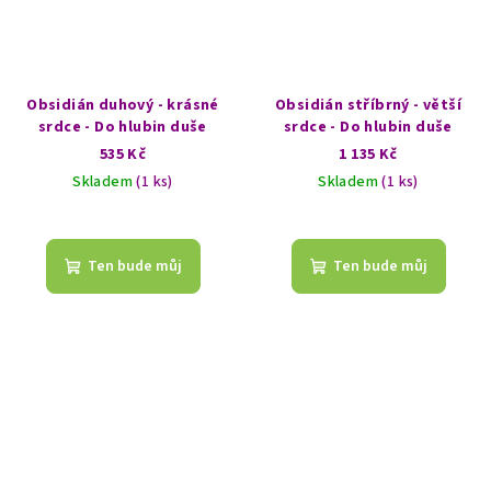
Obsidián duhový - krásné
Obsidián stříbrný - větší
srdce - Do hlubin duše
srdce - Do hlubin duše
535 Kč
1 135 Kč
Skladem
(1 ks)
Skladem
(1 ks)
Ten bude můj
Ten bude můj