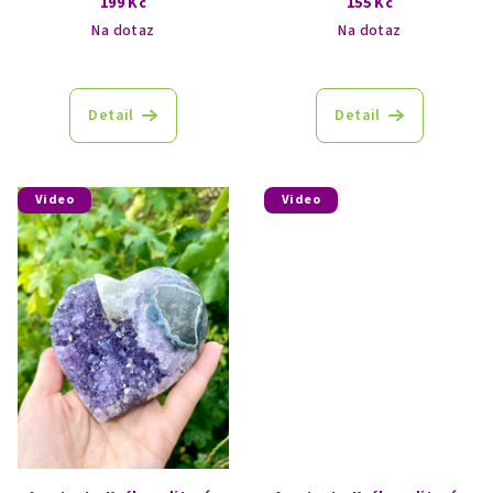
199 Kč
155 Kč
ů
Na dotaz
Na dotaz
Detail
Detail
Video
Video