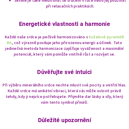
Skvělé je také meditovat se srdcem v ruce nebo jej používat
při relaxačních praktikách.
Energetické vlastnosti a harmonie
Každé naše srdce je pečlivě harmonizováno v
kuželové pyramidě
RA
, což výrazně posiluje jeho přirozenou energii a účinek. Tato
jedinečná metoda harmonizace zajišťuje vyváženost a maximální
potenciál, který vám pomůže vnitřně růst a rozvíjet se.
Důvěřujte své intuici
Při výběru minerálního srdce nechte mluvit své pocity a vnitřní hlas.
Každé srdce má unikátní vibraci, která vás může oslovit právě
tehdy, kdy ji nejvíce potřebujete. Přijměte dar lásky a síly, který
vám tento symbol přináší.
Důležité upozornění