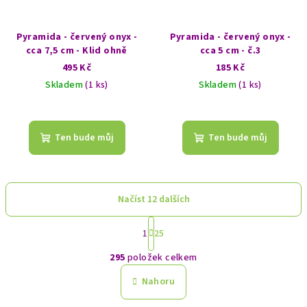
Pyramida - červený onyx -
Pyramida - červený onyx -
cca 7,5 cm - Klid ohně
cca 5 cm - č.3
495 Kč
185 Kč
Skladem
(1 ks)
Skladem
(1 ks)
Ten bude můj
Ten bude můj
Načíst 12 dalších
S
1
25
t
O
r
295
položek celkem
á
v
n
l
Nahoru
k
á
o