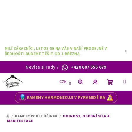
Přejít
na
obsah
MILÍ ZÁKAZNÍCI, LETOS SE NA VÁS V NAŠÍ PRODEJNĚ V
ŘEDHOŠTI BUDEME TĚŠIT OD 1.BŘEZNA.
Nevíte si rady
?
+420 607 555 679
CZK
Nákupní
Hledat
Přihlášení
KAMENY HARMONIZUJI V PYRAMIDĚ RA
košík
/
KAMENY PODLE ÚČINKU
/
HOJNOST, OSOBNÍ SÍLA A
DOMŮ
MANIFESTACE