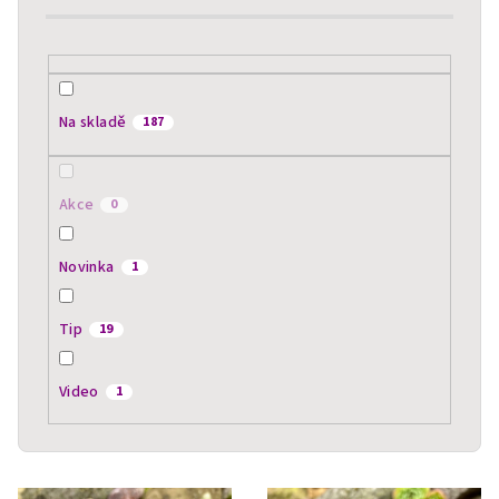
d
u
k
t
Na skladě
187
ů
Akce
0
Novinka
1
Tip
19
Video
1
V