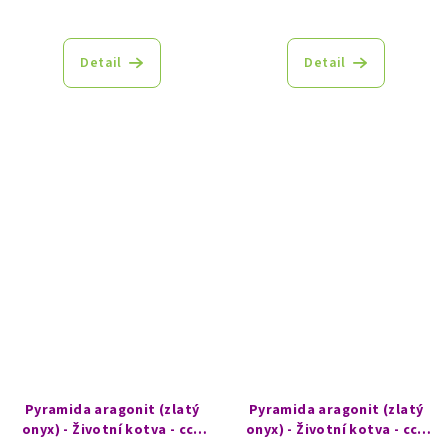
Detail
Detail
Pyramida aragonit (zlatý
Pyramida aragonit (zlatý
onyx) - Životní kotva - cca
onyx) - Životní kotva - cca