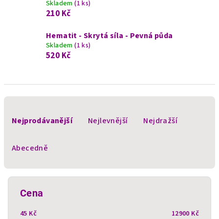
Skladem
(1 ks)
210 Kč
Hematit - Skrytá síla - Pevná půda
Skladem
(1 ks)
520 Kč
Ř
a
Nejprodávanější
Nejlevnější
Nejdražší
z
e
Abecedně
n
í
p
Cena
r
45
Kč
12900
Kč
o