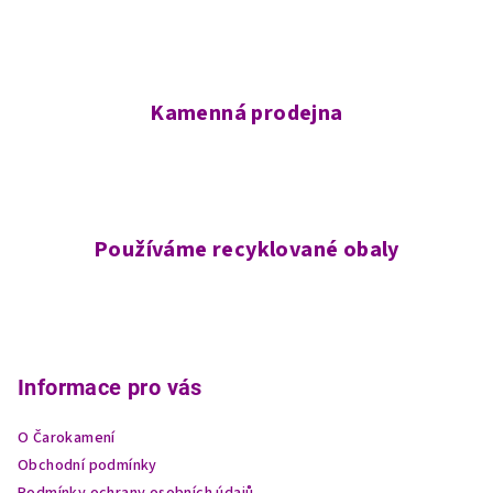
Kamenná prodejna
Používáme recyklované obaly
Z
á
p
Informace pro vás
a
O Čarokamení
t
Obchodní podmínky
í