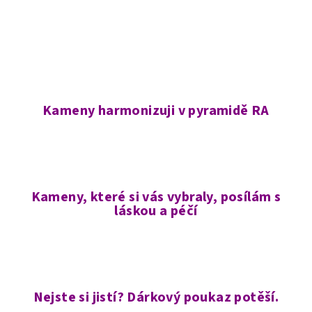
d
v
a
á
n
c
í
í
p
r
v
Kameny harmonizuji v pyramidě RA
k
y
v
ý
p
Kameny, které si vás vybraly, posílám s
i
láskou a péčí
s
u
Nejste si jistí? Dárkový poukaz potěší.