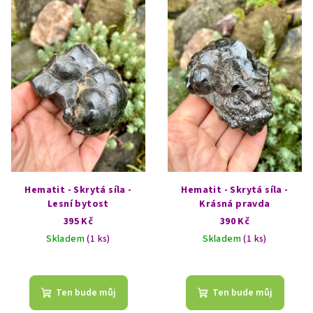
ý
p
i
s
p
r
o
d
u
k
Hematit - Skrytá síla -
Hematit - Skrytá síla -
t
Lesní bytost
Krásná pravda
395 Kč
390 Kč
ů
Skladem
(1 ks)
Skladem
(1 ks)
Ten bude můj
Ten bude můj