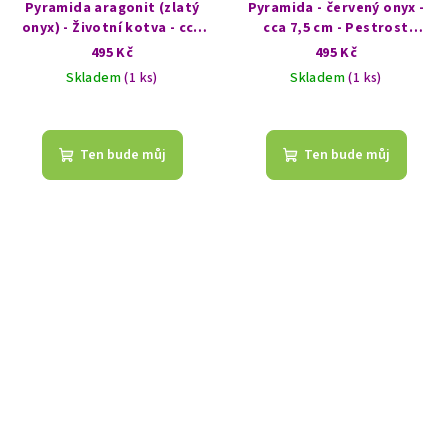
Pyramida aragonit (zlatý
Pyramida - červený onyx -
onyx) - Životní kotva - cca
cca 7,5 cm - Pestrost
7,5 cm - Ohnivé nebe
života
495 Kč
495 Kč
Skladem
(1 ks)
Skladem
(1 ks)
Ten bude můj
Ten bude můj