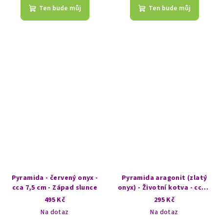
Ten bude můj
Ten bude můj
Pyramida - červený onyx -
Pyramida aragonit (zlatý
cca 7,5 cm - Západ slunce
onyx) - Životní kotva - cca 6
cm - Větrná hůrka
495 Kč
295 Kč
Na dotaz
Na dotaz