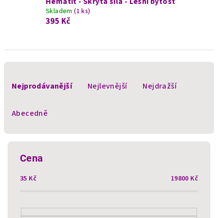
Hematit - Skrytá síla - Lesní bytost
Skladem
(1 ks)
395 Kč
Ř
a
Nejprodávanější
Nejlevnější
Nejdražší
z
e
Abecedně
n
í
p
Cena
r
35
Kč
19800
Kč
o
d
u