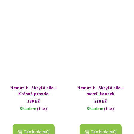
Hematit - Skrytá síla -
Hematit - Skrytá síla -
Krásná pravda
menší kousek
390 Kč
210 Kč
Skladem
(1 ks)
Skladem
(1 ks)
Ten bude můj
Ten bude můj