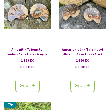
i
s
p
r
o
d
u
k
Amonit - Tajemství
Amonit - pár - Tajemství
t
dlouhověkosti - krásný pár
dlouhověkosti - krásná
2
dvojice 1
1 150 Kč
1 150 Kč
ů
Na dotaz
Na dotaz
Detail
Detail
Tip