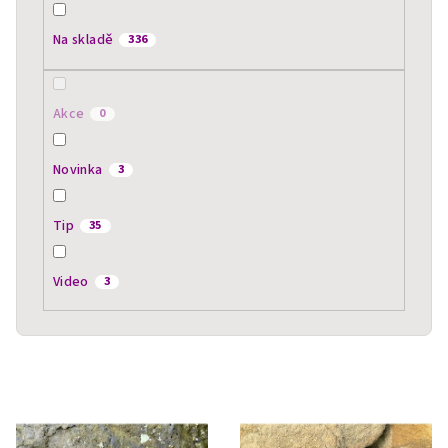
k
t
Na skladě
336
ů
Akce
0
Novinka
3
Tip
35
Video
3
V
ý
p