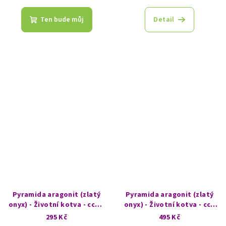
Ten bude můj
Detail
Pyramida aragonit (zlatý
Pyramida aragonit (zlatý
onyx) - Životní kotva - cca 6
onyx) - Životní kotva - cca
cm - Větrná hůrka
7,5 cm - Síla země
295 Kč
495 Kč