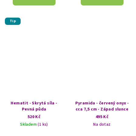
Tip
Hematit - Skrytá síla -
Pyramida - červený onyx -
Pevná půda
cca 7,5 cm - Západ slunce
520 Kč
495 Kč
Skladem
(1 ks)
Na dotaz