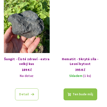
Šungit - Čisté zdraví - extra
Hematit - Skrytá síla -
velký kus
Lesní bytost
189 Kč
395 Kč
Na dotaz
Skladem
(1 ks)
Detail
Ten bude můj