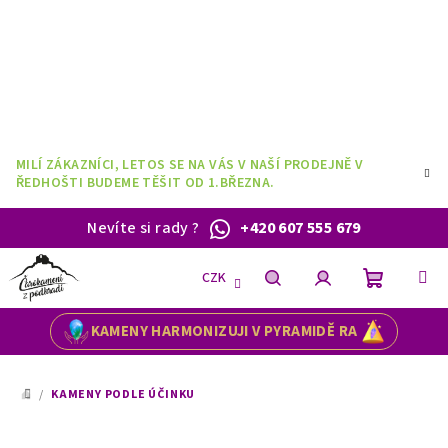
Přejít
na
obsah
MILÍ ZÁKAZNÍCI, LETOS SE NA VÁS V NAŠÍ PRODEJNĚ V
ŘEDHOŠTI BUDEME TĚŠIT OD 1.BŘEZNA.
Nevíte si rady
?
+420 607 555 679
CZK
Nákupní
Hledat
Přihlášení
KAMENY HARMONIZUJI V PYRAMIDĚ RA
košík
/
KAMENY PODLE ÚČINKU
DOMŮ