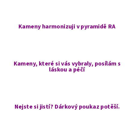
í
p
r
v
Kameny harmonizuji v pyramidě RA
k
y
v
ý
p
Kameny, které si vás vybraly, posílám s
i
láskou a péčí
s
u
Nejste si jistí? Dárkový poukaz potěší.