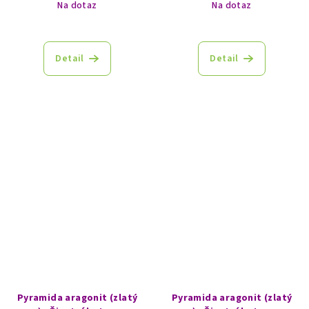
Na dotaz
Na dotaz
Detail
Detail
Pyramida aragonit (zlatý
Pyramida aragonit (zlatý