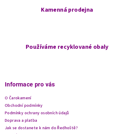
Kamenná prodejna
Používáme recyklované obaly
Z
á
p
Informace pro vás
a
O Čarokamení
t
Obchodní podmínky
í
Podmínky ochrany osobních údajů
Doprava a platba
Jak se dostanete k nám do Ředhoště?