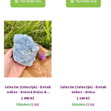
Ten bude můj
Ten bude můj
Celestin (Celestýn) - Dotek
Celestin (Celestýn) - Dotek
nebes - krásná drúza do
nebes - drúza
dlaně
1 490 Kč
1 160 Kč
Skladem
(1 ks)
Skladem
(1 ks)