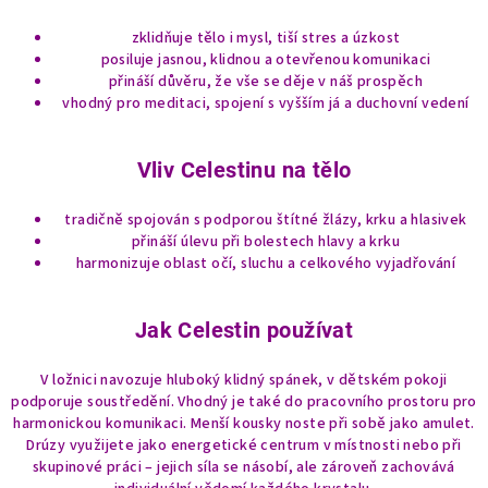
y
v
zklidňuje tělo i mysl, tiší stres a úzkost
ý
posiluje jasnou, klidnou a otevřenou komunikaci
přináší důvěru, že vše se děje v náš prospěch
p
vhodný pro meditaci, spojení s vyšším já a duchovní vedení
i
s
u
Vliv Celestinu na tělo
tradičně spojován s podporou štítné žlázy, krku a hlasivek
přináší úlevu při bolestech hlavy a krku
harmonizuje oblast očí, sluchu a celkového vyjadřování
Jak Celestin používat
V ložnici navozuje hluboký klidný spánek, v dětském pokoji
podporuje soustředění. Vhodný je také do pracovního prostoru pro
harmonickou komunikaci. Menší kousky noste při sobě jako amulet.
Drúzy využijete jako energetické centrum v místnosti nebo při
skupinové práci – jejich síla se násobí, ale zároveň zachovává