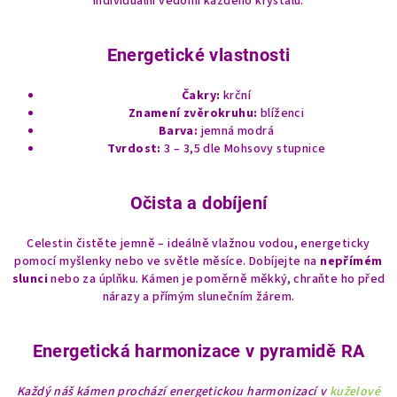
individuální vědomí každého krystalu.
Energetické vlastnosti
Čakry:
krční
Znamení zvěrokruhu:
blíženci
Barva:
jemná modrá
Tvrdost:
3 – 3,5 dle Mohsovy stupnice
Očista a dobíjení
Celestin čistěte jemně – ideálně vlažnou vodou, energeticky
pomocí myšlenky nebo ve světle měsíce. Dobíjejte na
nepřímém
slunci
nebo za úplňku. Kámen je poměrně měkký, chraňte ho před
nárazy a přímým slunečním žárem.
Energetická harmonizace v pyramidě RA
Každý náš kámen prochází energetickou harmonizací v
kuželové