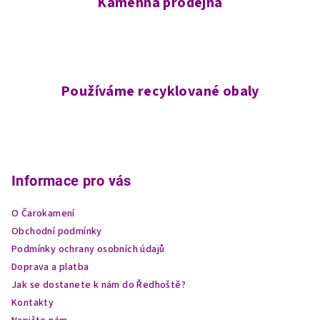
Kamenná prodejna
Používáme recyklované obaly
Z
á
p
Informace pro vás
a
O Čarokamení
t
Obchodní podmínky
í
Podmínky ochrany osobních údajů
Doprava a platba
Jak se dostanete k nám do Ředhoště?
Kontakty