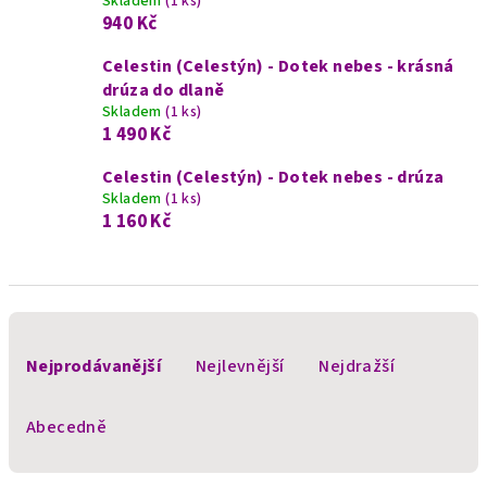
Skladem
(1 ks)
940 Kč
Celestin (Celestýn) - Dotek nebes - krásná
drúza do dlaně
Skladem
(1 ks)
1 490 Kč
Celestin (Celestýn) - Dotek nebes - drúza
Skladem
(1 ks)
1 160 Kč
Ř
a
Nejprodávanější
Nejlevnější
Nejdražší
z
e
Abecedně
n