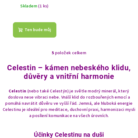
Skladem
(1 ks)
Ten bude můj
5
položek celkem
O
v
Celestin – kámen nebeského klidu,
l
důvěry a vnitřní harmonie
á
d
a
Celestin
(nebo také Celestýn) je světle modrý minerál, který
doslova nese vibraci nebe. Vnáší klid do rozbouřených emocí a
c
pomáhá navrátit důvěru ve vyšší řád. Jemná, ale hluboká energie
í
Celestinu je ideální pro meditace, duchovní praxi, harmonizaci mysli
p
a posílení komunikace na všech úrovních.
r
v
k
Účinky Celestinu na duši