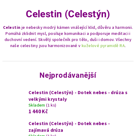
Celestin (Celestýn)
Celestin
je nebesky modrý kámen vnášející klid, důvěru a harmonii.
Pomáhá zklidnit mysl, posiluje komunikaci a podporuje meditaci i
duchovní vedení. Skvělý společník pro tělo, duši i domov. Všechny
naše celestiny jsou harmonizované v
kuželové pyramidě RA
.
Nejprodávanější
Celestin (Celestýn) - Dotek nebes - drúza s
velkými krystaly
Skladem
(1 ks)
1 440 Kč
Celestin (Celestýn) - Dotek nebes -
zajímavá drúza