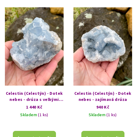
V
ý
p
i
s
p
r
o
d
u
k
Celestin (Celestýn) - Dotek
Celestin (Celestýn) - Dotek
t
nebes - drúza s velkými
nebes - zajímavá drúza
krystaly
1 440 Kč
940 Kč
ů
Skladem
(1 ks)
Skladem
(1 ks)