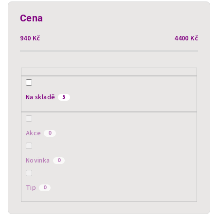
í
p
Cena
r
940
Kč
4400
Kč
o
d
u
k
t
Na skladě
5
ů
Akce
0
Novinka
0
Tip
0