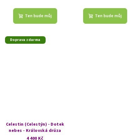
Ten bude můj
Ten bude můj
Doprava zdarma
Celestin (Celestýn) - Dotek
nebes - Královská drúza
4 400 Kč