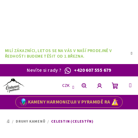
Přejít
na
obsah
MILÍ ZÁKAZNÍCI, LETOS SE NA VÁS V NAŠÍ PRODEJNĚ V
ŘEDHOŠTI BUDEME TĚŠIT OD 1.BŘEZNA.
Nevíte si rady
?
+420 607 555 679
CZK
Nákupní
Hledat
Přihlášení
KAMENY HARMONIZUJI V PYRAMIDĚ RA
košík
/
DRUHY KAMENŮ
/
CELESTIN (CELESTÝN)
DOMŮ