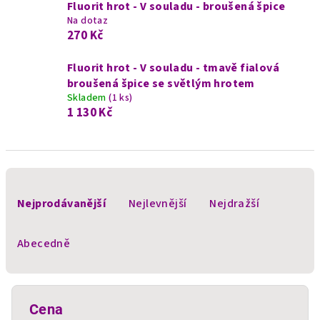
Fluorit hrot - V souladu - broušená špice
Na dotaz
270 Kč
Fluorit hrot - V souladu - tmavě fialová
broušená špice se světlým hrotem
Skladem
(1 ks)
1 130 Kč
Ř
a
Nejprodávanější
Nejlevnější
Nejdražší
z
e
Abecedně
n
í
p
Cena