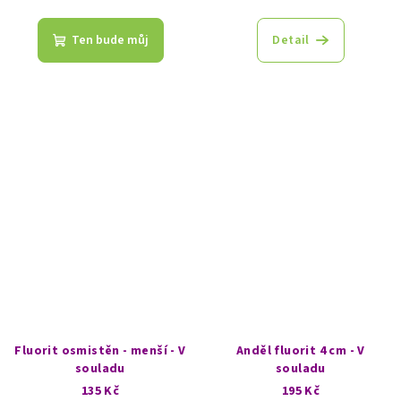
Průměrné
hodnocení
produktu
Ten bude můj
Detail
je
5,0
z
5
hvězdiček.
Fluorit osmistěn - menší - V
Anděl fluorit 4 cm - V
souladu
souladu
135 Kč
195 Kč