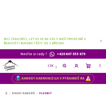
Přejít
na
obsah
MILÍ ZÁKAZNÍCI, LETOS SE NA VÁS V NAŠÍ PRODEJNĚ V
ŘEDHOŠTI BUDEME TĚŠIT OD 1.BŘEZNA.
Nevíte si rady
?
+420 607 555 679
CZK
Nákupní
Hledat
Přihlášení
KAMENY HARMONIZUJI V PYRAMIDĚ RA
košík
/
DRUHY KAMENŮ
/
FLUORIT
DOMŮ