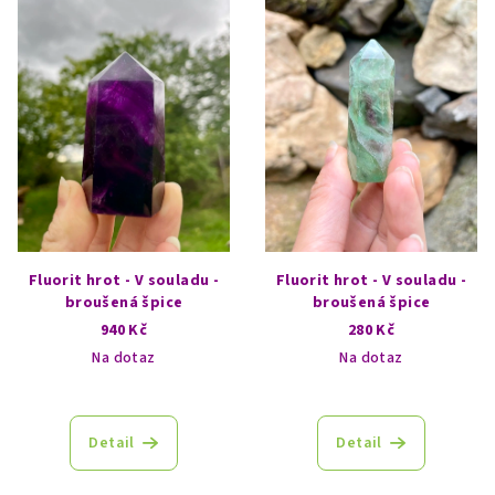
p
i
s
p
r
o
d
u
k
Fluorit hrot - V souladu -
Fluorit hrot - V souladu -
t
broušená špice
broušená špice
940 Kč
280 Kč
ů
Na dotaz
Na dotaz
Detail
Detail