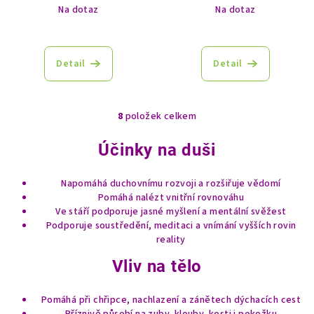
Na dotaz
Na dotaz
Detail
Detail
8
položek celkem
O
v
Účinky na duši
l
á
Napomáhá duchovnímu rozvoji a rozšiřuje vědomí
d
Pomáhá nalézt vnitřní rovnováhu
a
Ve stáří podporuje jasné myšlení a mentální svěžest
c
Podporuje soustředění, meditaci a vnímání vyšších rovin
í
reality
p
Vliv na tělo
r
v
k
Pomáhá při chřipce, nachlazení a zánětech dýchacích cest