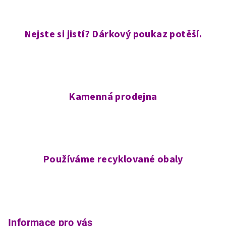
Nejste si jistí? Dárkový poukaz potěší.
Kamenná prodejna
Používáme recyklované obaly
Z
á
p
Informace pro vás