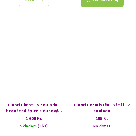
Fluorit hrot - V souladu -
Fluorit osmistěn - větší - V
broušená špice s duhovým
souladu
odleskem
1 600 Kč
195 Kč
Skladem
(1 ks)
Na dotaz