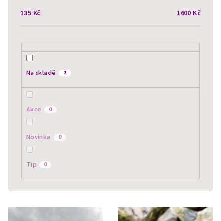
r
135
Kč
1600
Kč
o
d
u
k
t
Na skladě
2
ů
Akce
0
Novinka
0
Tip
0
V
ý