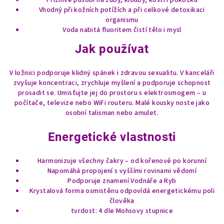
Příznivě působí na zuby, klouby, kosti i pokožku
y
Vhodný při kožních potížích a při celkové detoxikaci
v
organismu
ý
Voda nabitá fluoritem čistí tělo i mysl
p
i
Jak používat
s
u
V ložnici podporuje klidný spánek i zdravou sexualitu. V kanceláři
zvyšuje koncentraci, zrychluje myšlení a podporuje schopnost
prosadit se. Umisťujte jej do prostoru s elektrosmogem – u
počítače, televize nebo WiFi routeru. Malé kousky noste jako
osobní talisman nebo amulet.
Energetické vlastnosti
Harmonizuje všechny čakry – od kořenové po korunní
Napomáhá propojení s vyššími rovinami vědomí
Podporuje znamení Vodnáře a Ryb
Krystalová forma osmistěnu odpovídá energetickému poli
člověka
tvrdost: 4 dle Mohsovy stupnice