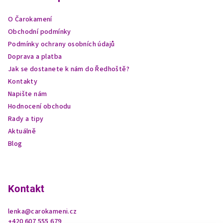
a
O Čarokamení
t
Obchodní podmínky
í
Podmínky ochrany osobních údajů
Doprava a platba
Jak se dostanete k nám do Ředhoště?
Kontakty
Napište nám
Hodnocení obchodu
Rady a tipy
Aktuálně
Blog
Kontakt
lenka
@
carokameni.cz
+420 607 555 679