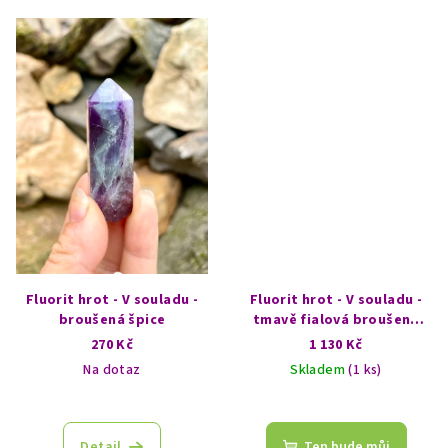
Fluorit hrot - V souladu -
Fluorit hrot - V souladu -
broušená špice
tmavě fialová broušená
špice se světlým hrotem
270 Kč
1 130 Kč
Na dotaz
Skladem
(1 ks)
Detail
Ten bude můj