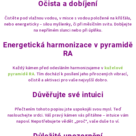
Očista a dobíjení
Čistěte pod vlažnou vodou, v misce s vodou položené na křišťálu,
nebo energeticky – silou myšlenky, či při měsíčním svitu. Dobíjejte
na nepřímém slunci nebo při úplňku.
Energetická harmonizace v pyramidě
RA
Každý kámen před odesláním harmonizujeme v
kuželové
pyramidě RA
. Tím dochází k posílení jeho přirozených vibrací,
očistě a aktivaci pro vaše nejvyšší dobro.
Důvěřujte své intuici
Přečtením tohoto popisu jste uspokojili svou mysl. Teď
naslouchejte srdci. Váš pravý kámen vás přitáhne – intuice vám
napoví. Nepotřebujete vědět „proč“, vaše duše to ví.