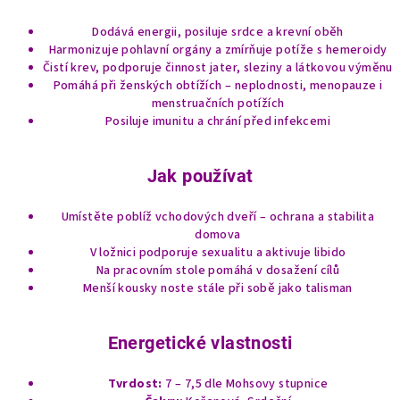
y
v
Dodává energii, posiluje srdce a krevní oběh
ý
Harmonizuje pohlavní orgány a zmírňuje potíže s hemeroidy
p
Čistí krev, podporuje činnost jater, sleziny a látkovou výměnu
Pomáhá při ženských obtížích – neplodnosti, menopauze i
i
menstruačních potížích
s
Posiluje imunitu a chrání před infekcemi
u
Jak používat
Umístěte poblíž vchodových dveří – ochrana a stabilita
domova
V ložnici podporuje sexualitu a aktivuje libido
Na pracovním stole pomáhá v dosažení cílů
Menší kousky noste stále při sobě jako talisman
Energetické vlastnosti
Tvrdost:
7 – 7,5 dle Mohsovy stupnice