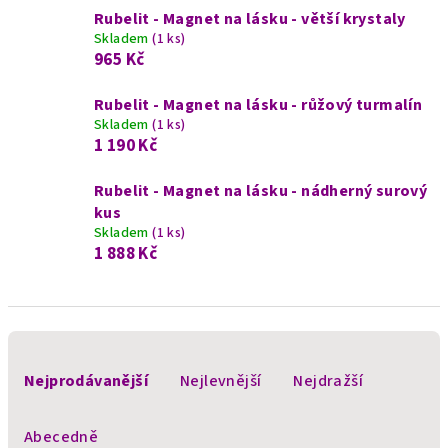
Rubelit - Magnet na lásku - větší krystaly
Skladem
(1 ks)
965 Kč
Rubelit - Magnet na lásku - růžový turmalín
Skladem
(1 ks)
1 190 Kč
Rubelit - Magnet na lásku - nádherný surový
kus
Skladem
(1 ks)
1 888 Kč
Ř
a
Nejprodávanější
Nejlevnější
Nejdražší
z
e
Abecedně