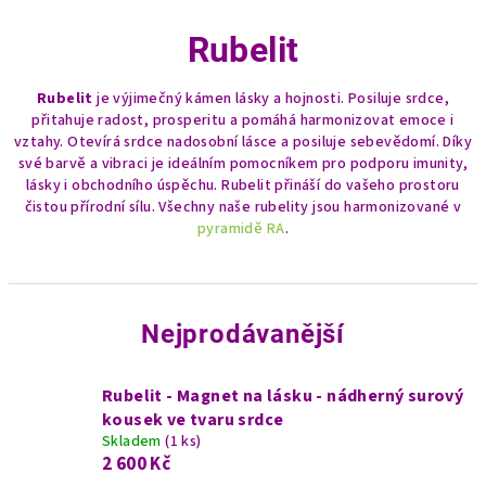
Rubelit
Rubelit
je výjimečný kámen lásky a hojnosti. Posiluje srdce,
přitahuje radost, prosperitu a pomáhá harmonizovat emoce i
vztahy. Otevírá srdce nadosobní lásce a posiluje sebevědomí. Díky
své barvě a vibraci je ideálním pomocníkem pro podporu imunity,
lásky i obchodního úspěchu. Rubelit přináší do vašeho prostoru
čistou přírodní sílu. Všechny naše rubelity jsou harmonizované v
pyramidě RA
.
Nejprodávanější
Rubelit - Magnet na lásku - nádherný surový
kousek ve tvaru srdce
Skladem
(1 ks)
2 600 Kč