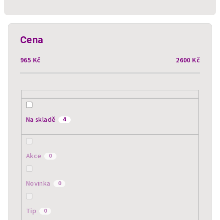
n
í
p
Cena
r
965
Kč
2600
Kč
o
d
u
k
t
Na skladě
4
ů
Akce
0
Novinka
0
Tip
0