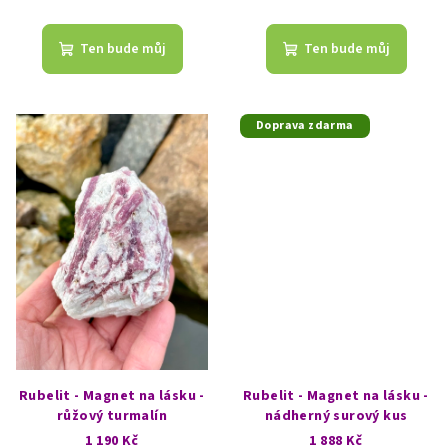
Ten bude můj
Ten bude můj
Doprava zdarma
Rubelit - Magnet na lásku -
Rubelit - Magnet na lásku -
růžový turmalín
nádherný surový kus
1 190 Kč
1 888 Kč