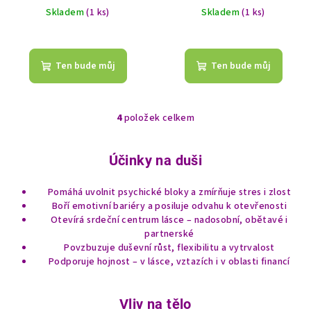
Skladem
(1 ks)
Skladem
(1 ks)
Ten bude můj
Ten bude můj
4
položek celkem
O
v
l
Účinky na duši
á
d
Pomáhá uvolnit psychické bloky a zmírňuje stres i zlost
a
Boří emotivní bariéry a posiluje odvahu k otevřenosti
c
Otevírá srdeční centrum lásce – nadosobní, obětavé i
partnerské
í
Povzbuzuje duševní růst, flexibilitu a vytrvalost
p
Podporuje hojnost – v lásce, vztazích i v oblasti financí
r
v
k
Vliv na tělo