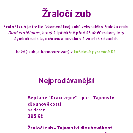
Žraločí zub
Žraločí zub
je fosilie (zkamenělina) zubů vyhynulého žraloka druhu
Otodus obliquus
, který žil přibližně před 45 až 60 miliony lety.
Symbolizují sílu, ochranu a odvahu v životních situacích.
Každý zub je harmonizovaný v
kuželové pyramidě RA
.
Nejprodávanější
Septárie "Dračí vejce" - pár - Tajemství
dlouhověkosti
Na dotaz
395 Kč
Žraločí zub - Tajemství dlouhověkosti