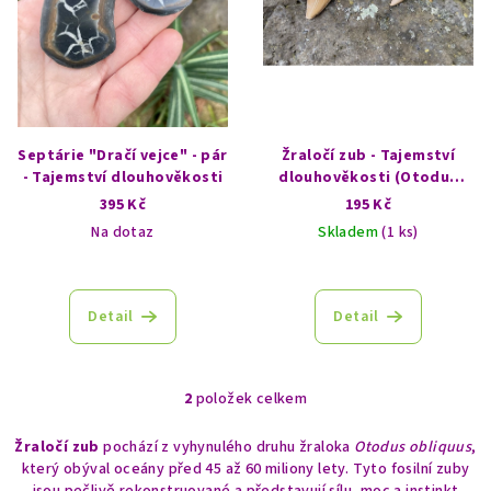
r
o
d
u
k
Septárie "Dračí vejce" - pár
Žraločí zub - Tajemství
t
- Tajemství dlouhověkosti
dlouhověkosti (Otodus
obliquus, rekonstruovaný)
395 Kč
195 Kč
ů
Na dotaz
Skladem
(1 ks)
Detail
Detail
2
položek celkem
O
v
Žraločí zub
pochází z vyhynulého druhu žraloka
Otodus obliquus
,
l
který obýval oceány před 45 až 60 miliony lety. Tyto fosilní zuby
á