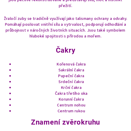
jsou pečlivě rekonstruované a představují sílu, moc a instinkt
d
přežití.
a
c
Žraločí zuby se tradičně využívají jako talismany ochrany a odvahy.
Pomáhají posilovat vnitřní sílu a vytrvalost, podporují odhodlání a
í
průbojnost v náročných životních situacích. Jsou také symbolem
p
hluboké spojitosti s přírodou a mořem.
r
v
Čakry
k
y
Kořenová čakra
v
Sakrální čakra
ý
Pupeční čakra
p
Srdeční čakra
i
Krční čakra
s
Čakra třetího oka
u
Korunní čakra
Centrum nohou
Centrum rukou
Znamení zvěrokruhu