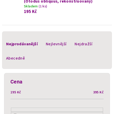
(Otodus obliquus, rekonstruovaný)
Skladem
(1 ks)
195 Kč
Ř
a
Nejprodávanější
Nejlevnější
Nejdražší
z
e
Abecedně
n
í
p
Cena
r
195
Kč
395
Kč
o
d
u