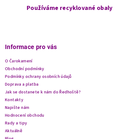
Používáme recyklované obaly
Z
á
p
Informace pro vás
a
O Čarokamení
t
Obchodní podmínky
í
Podmínky ochrany osobních údajů
Doprava a platba
Jak se dostanete k nám do Ředhoště?
Kontakty
Napište nám
Hodnocení obchodu
Rady a tipy
Aktuálně
Blog