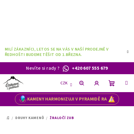
Přejít
na
obsah
MILÍ ZÁKAZNÍCI, LETOS SE NA VÁS V NAŠÍ PRODEJNĚ V
ŘEDHOŠTI BUDEME TĚŠIT OD 1.BŘEZNA.
Nevíte si rady
?
+420 607 555 679
CZK
Nákupní
Hledat
Přihlášení
KAMENY HARMONIZUJI V PYRAMIDĚ RA
košík
/
DRUHY KAMENŮ
/
ŽRALOČÍ ZUB
DOMŮ