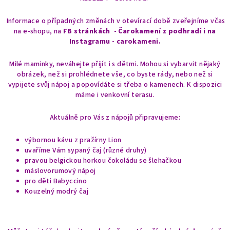
Informace o případných změnách v otevírací době zveřejníme včas
na e-shopu, na
FB stránkách - Čarokamení z podhradí i na
Instagramu - carokameni.
Milé maminky, neváhejte přijít i s dětmi. Mohou si vybarvit nějaký
obrázek, než si prohlédnete vše, co byste rády, nebo než si
vypijete svůj nápoj a popovídáte si třeba o kamenech. K dispozici
máme i venkovní terasu.
Aktuálně pro Vás z nápojů připravujeme:
výbornou kávu z pražírny Lion
uvaříme Vám sypaný čaj (různé druhy)
pravou belgickou horkou čokoládu se šlehačkou
máslovorumový nápoj
pro děti Babyccino
Kouzelný modrý čaj