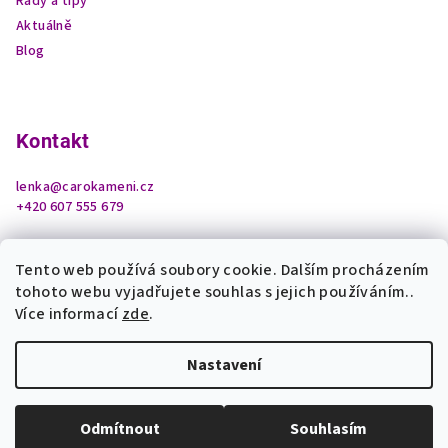
Rady a tipy
Aktuálně
Blog
Kontakt
lenka
@
carokameni.cz
+420 607 555 679
Tento web používá soubory cookie. Dalším procházením
tohoto webu vyjadřujete souhlas s jejich používáním..
Více informací
zde
.
Nastavení
Copyright 2026
Čarokamení z podhradí
. Všechna práva
vyhrazena.
Upravit nastavení cookies
Odmítnout
Souhlasím