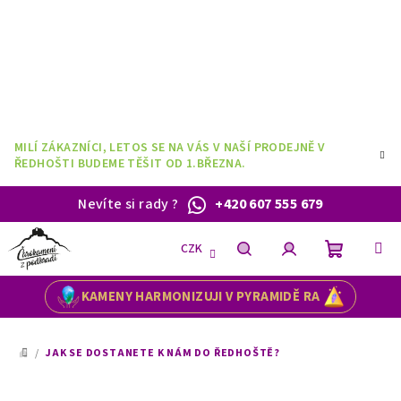
Přejít
na
obsah
MILÍ ZÁKAZNÍCI, LETOS SE NA VÁS V NAŠÍ PRODEJNĚ V
ŘEDHOŠTI BUDEME TĚŠIT OD 1.BŘEZNA.
Nevíte si rady
?
+420 607 555 679
CZK
Nákupní
Hledat
Přihlášení
KAMENY HARMONIZUJI V PYRAMIDĚ RA
košík
/
JAK SE DOSTANETE K NÁM DO ŘEDHOŠTĚ?
DOMŮ