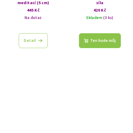
meditací (5 cm)
síla
445 Kč
420 Kč
Na dotaz
Skladem
(3 ks)
Detail
Ten bude můj