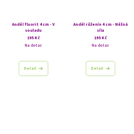
Anděl fluorit 4 cm - V
Anděl růženín 4 cm - Něžná
souladu
síla
195 Kč
195 Kč
Na dotaz
Na dotaz
Detail
Detail