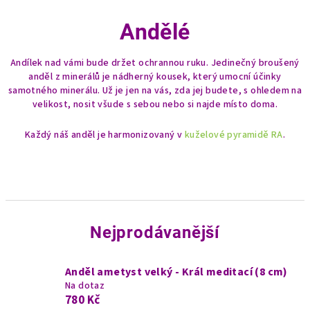
Andělé
Andílek
nad vámi bude držet ochrannou ruku. Jedinečný broušený
anděl z minerálů je nádherný kousek, který umocní účinky
samotného minerálu. Už je jen na vás, zda jej budete, s ohledem na
velikost, nosit všude s sebou nebo si najde místo doma.
Každý náš anděl je harmonizovaný v
kuželové pyramidě RA
.
Nejprodávanější
Anděl ametyst velký - Král meditací (8 cm)
Na dotaz
780 Kč