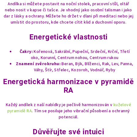
Andílka si můžete postavit na noční stolek, pracovní stůl, oltář
nebo nosit v kapse či tašce. Je vhodný jako osobní talisman i jako
dar z lásky a ochrany. Můžete ho držet v dlani při meditaci nebo jej
umístit do prostoru, kde chcete cítit klid a duchovní oporu.
Energetické vlastnosti
Čakry:
Kořenová, Sakrální, Pupeční, Srdeční, Krční, Třetí
oko, Korunní, Centrum nohou, Centrum rukou
Znamení zvěrokruhu:
Beran, Býk, Blíženci, Rak, Lev, Panna,
Váhy, Štír, Střelec, Kozoroh, Vodnář, Ryby
Energetická harmonizace v pyramidě
RA
Každý andílek z naší nabídky je pečlivě harmonizován v
kuželové
pyramidě RA
. Tím se posiluje jeho vibrační působení a ochranný
potenciál.
Důvěřujte své intuici