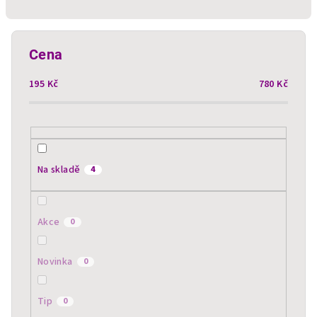
n
í
p
Cena
r
195
Kč
780
Kč
o
d
u
k
t
Na skladě
4
ů
Akce
0
Novinka
0
Tip
0