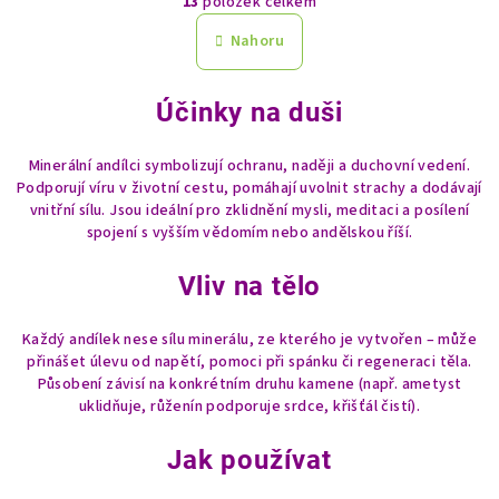
13
položek celkem
á
v
n
l
Nahoru
k
á
o
d
v
Účinky na duši
a
á
n
c
í
í
Minerální andílci symbolizují ochranu, naději a duchovní vedení.
Podporují víru v životní cestu, pomáhají uvolnit strachy a dodávají
p
vnitřní sílu. Jsou ideální pro zklidnění mysli, meditaci a posílení
r
spojení s vyšším vědomím nebo andělskou říší.
v
k
Vliv na tělo
y
v
Každý andílek nese sílu minerálu, ze kterého je vytvořen – může
ý
přinášet úlevu od napětí, pomoci při spánku či regeneraci těla.
p
Působení závisí na konkrétním druhu kamene (např. ametyst
i
uklidňuje, růženín podporuje srdce, křišťál čistí).
s
u
Jak používat