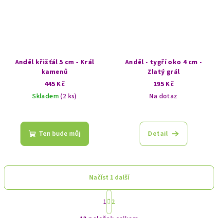
Anděl křišťál 5 cm - Král
Anděl - tygří oko 4 cm -
kamenů
Zlatý grál
445 Kč
195 Kč
Skladem
(2 ks)
Na dotaz
Ten bude můj
Detail
Načíst 1 další
S
1
2
t
O
r