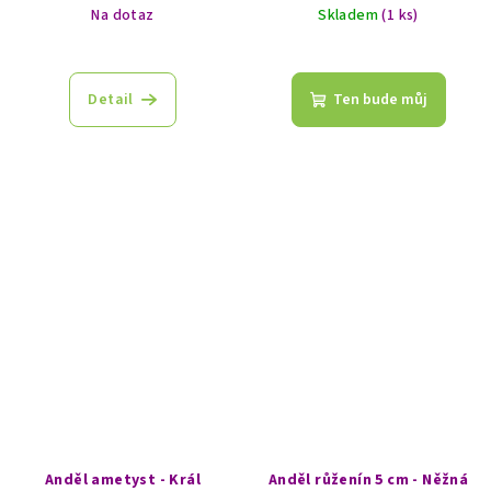
Na dotaz
Skladem
(1 ks)
Detail
Ten bude můj
Anděl ametyst - Král
Anděl růženín 5 cm - Něžná