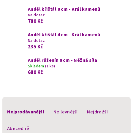
Anděl křišťál 8 cm - Král kamenů
Na dotaz
780 Kč
Anděl křišťál 4 cm - Král kamenů
Na dotaz
235 Kč
Anděl růženín 8 cm - Něžná síla
Skladem
(1 ks)
680 Kč
Ř
a
Nejprodávanější
Nejlevnější
Nejdražší
z
e
Abecedně