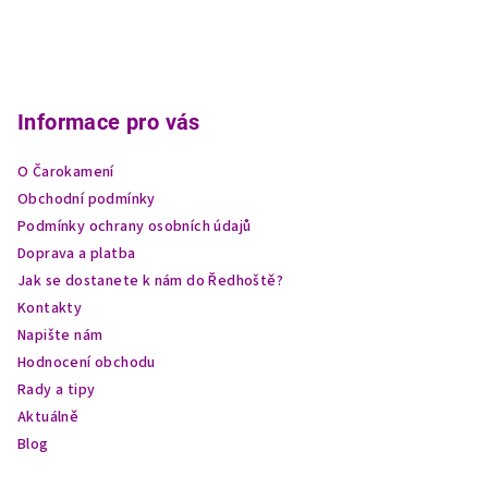
Z
á
p
Informace pro vás
a
O Čarokamení
t
Obchodní podmínky
í
Podmínky ochrany osobních údajů
Doprava a platba
Jak se dostanete k nám do Ředhoště?
Kontakty
Napište nám
Hodnocení obchodu
Rady a tipy
Aktuálně
Blog