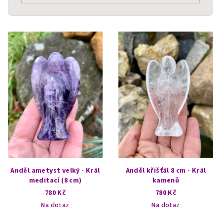
V
ý
p
i
s
p
r
o
d
u
k
Anděl ametyst velký - Král
Anděl křišťál 8 cm - Král
t
meditací (8 cm)
kamenů
780 Kč
780 Kč
ů
Na dotaz
Na dotaz