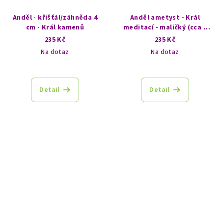
Anděl - křišťál/záhněda 4
Anděl ametyst - Král
cm - Král kamenů
meditací - maličký (cca 4
cm)
235 Kč
235 Kč
Na dotaz
Na dotaz
Průměrné
hodnocení
produktu
Detail
Detail
je
5,0
z
5
hvězdiček.