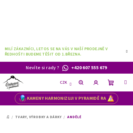
Přejít
na
obsah
MILÍ ZÁKAZNÍCI, LETOS SE NA VÁS V NAŠÍ PRODEJNĚ V
ŘEDHOŠTI BUDEME TĚŠIT OD 1.BŘEZNA.
Nevíte si rady
?
+420 607 555 679
CZK
Nákupní
Hledat
Přihlášení
KAMENY HARMONIZUJI V PYRAMIDĚ RA
košík
/
TVARY, VÝROBKY A DÁRKY
/
ANDĚLÉ
DOMŮ