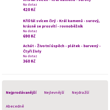
Na dotaz
420 Kč
Křišťál svícen čirý - Král kamenů - surový,
krásně se prosvítí - rovnoběžník
Na dotaz
690 Kč
Achát - Životní úspěch - plátek - barvený -
Čtyři živly
Na dotaz
360 Kč
Ř
a
Nejprodávanější
Nejlevnější
Nejdražší
z
e
Abecedně