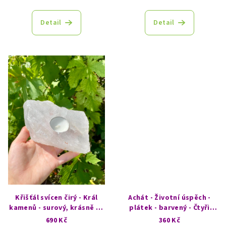
Detail
Detail
Křišťál svícen čirý - Král
Achát - Životní úspěch -
kamenů - surový, krásně se
plátek - barvený - Čtyři
prosvítí - rovnoběžník
živly
690 Kč
360 Kč