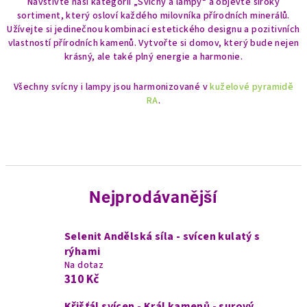
Navštivte naši kategorii „Svícny a lampy“ a objevte široký
sortiment, který osloví každého milovníka přírodních minerálů.
Užívejte si jedinečnou kombinaci estetického designu a pozitivních
vlastností přírodních kamenů. Vytvořte si domov, který bude nejen
krásný, ale také plný energie a harmonie.
Všechny svícny i lampy jsou harmonizované v
kuželové pyramidě
RA
.
Nejprodávanější
Selenit Andělská síla - svícen kulatý s
rýhami
Na dotaz
310 Kč
Křišťál svícen - Král kamenů - surový