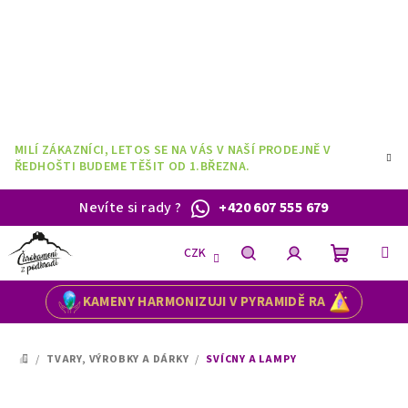
Přejít
na
obsah
MILÍ ZÁKAZNÍCI, LETOS SE NA VÁS V NAŠÍ PRODEJNĚ V
ŘEDHOŠTI BUDEME TĚŠIT OD 1.BŘEZNA.
Nevíte si rady
?
+420 607 555 679
CZK
Nákupní
Hledat
Přihlášení
KAMENY HARMONIZUJI V PYRAMIDĚ RA
košík
/
TVARY, VÝROBKY A DÁRKY
/
SVÍCNY A LAMPY
DOMŮ