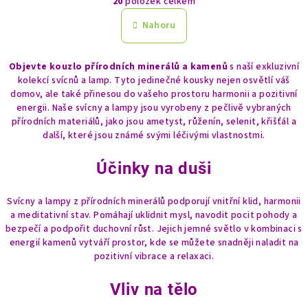
20
položek celkem
á
v
n
l
Nahoru
k
á
o
d
v
Objevte kouzlo přírodních minerálů a kamenů
s naší exkluzivní
a
á
kolekcí svícnů a lamp. Tyto jedinečné kousky nejen osvětlí váš
n
c
domov, ale také přinesou do vašeho prostoru harmonii a pozitivní
í
í
energii. Naše svícny a lampy jsou vyrobeny z pečlivě vybraných
p
přírodních materiálů, jako jsou ametyst, růženín, selenit, křišťál a
r
další, které jsou známé svými léčivými vlastnostmi.
v
k
Účinky na duši
y
v
Svícny a lampy z přírodních minerálů podporují vnitřní klid, harmonii
ý
a meditativní stav. Pomáhají uklidnit mysl, navodit pocit pohody a
p
bezpečí a podpořit duchovní růst. Jejich jemné světlo v kombinaci s
energií kamenů vytváří prostor, kde se můžete snadněji naladit na
i
pozitivní vibrace a relaxaci.
s
u
Vliv na tělo