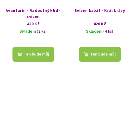
Avanturín - Radostný klid -
Svícen kalcit - Král krásy
svícen
420 Kč
420 Kč
Skladem
(2 ks)
Skladem
(4 ks)
Průměrné
hodnocení
produktu
Ten bude můj
Ten bude můj
je
5,0
z
5
hvězdiček.