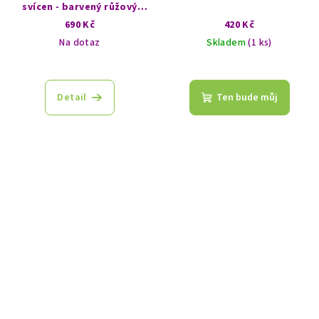
svícen - barvený růžový
kulatý
690 Kč
420 Kč
Na dotaz
Skladem
(1 ks)
Průměrné
hodnocení
produktu
Detail
Ten bude můj
je
5,0
z
5
hvězdiček.