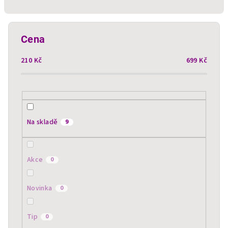
n
í
p
Cena
r
210
Kč
699
Kč
o
d
u
k
t
Na skladě
9
ů
Akce
0
Novinka
0
Tip
0