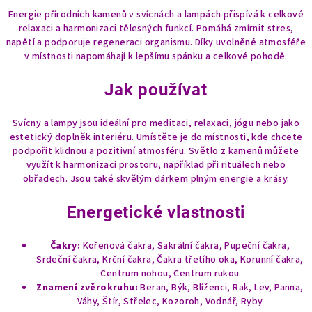
Energie přírodních kamenů v svícnách a lampách přispívá k celkové
relaxaci a harmonizaci tělesných funkcí. Pomáhá zmírnit stres,
napětí a podporuje regeneraci organismu. Díky uvolněné atmosféře
v místnosti napomáhají k lepšímu spánku a celkové pohodě.
Jak používat
Svícny a lampy jsou ideální pro meditaci, relaxaci, jógu nebo jako
estetický doplněk interiéru. Umístěte je do místnosti, kde chcete
podpořit klidnou a pozitivní atmosféru. Světlo z kamenů můžete
využít k harmonizaci prostoru, například při rituálech nebo
obřadech. Jsou také skvělým dárkem plným energie a krásy.
Energetické vlastnosti
Čakry:
Kořenová čakra, Sakrální čakra, Pupeční čakra,
Srdeční čakra, Krční čakra, Čakra třetího oka, Korunní čakra,
Centrum nohou, Centrum rukou
Znamení zvěrokruhu:
Beran, Býk, Blíženci, Rak, Lev, Panna,
Váhy, Štír, Střelec, Kozoroh, Vodnář, Ryby