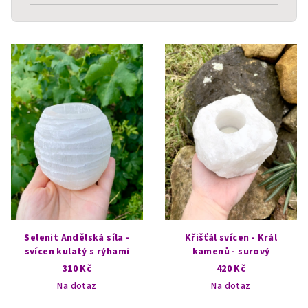
V
ý
p
i
s
p
r
o
d
u
k
Selenit Andělská síla -
Křišťál svícen - Král
t
svícen kulatý s rýhami
kamenů - surový
310 Kč
420 Kč
ů
Na dotaz
Na dotaz