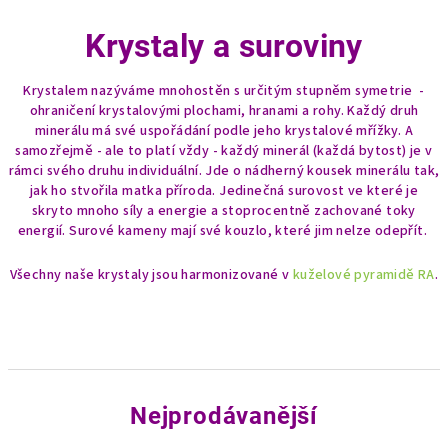
Krystaly a suroviny
Krystalem nazýváme
mnohostěn s určitým stupněm symetrie -
ohraničení krystalovými plochami, hranami a rohy. Každý druh
minerálu má své uspořádání podle jeho krystalové mřížky. A
samozřejmě - ale to platí vždy - každý minerál (každá bytost) je v
rámci svého druhu individuální. Jde o n
ádherný kousek minerálu tak,
jak ho stvořila matka příroda. Jedinečná surovost ve které je
skryto mnoho síly a energie a stoprocentně zachované toky
energií. Surové kameny mají své kouzlo, které jim nelze odepřít.
Všechny naše krystaly jsou harmonizované v
kuželové pyramidě RA
.
Nejprodávanější