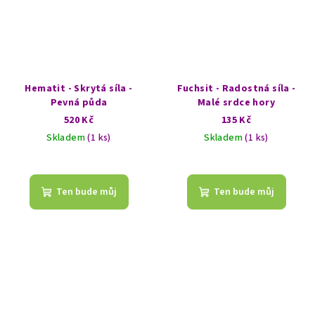
Hematit - Skrytá síla -
Fuchsit - Radostná síla -
Pevná půda
Malé srdce hory
520 Kč
135 Kč
Skladem
(1 ks)
Skladem
(1 ks)
Ten bude můj
Ten bude můj