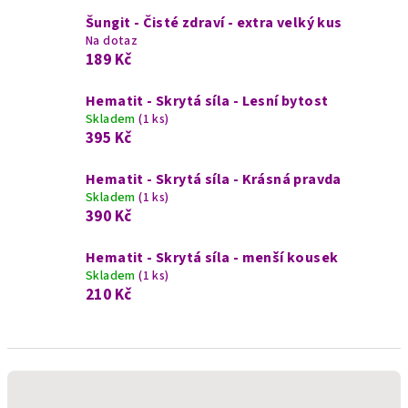
Šungit - Čisté zdraví - extra velký kus
Na dotaz
189 Kč
Hematit - Skrytá síla - Lesní bytost
Skladem
(1 ks)
395 Kč
Hematit - Skrytá síla - Krásná pravda
Skladem
(1 ks)
390 Kč
Hematit - Skrytá síla - menší kousek
Skladem
(1 ks)
210 Kč
Ř