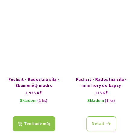
Fuchsit - Radostná síla -
Fuchsit - Radostná síla -
Zkamenělý mudrc
mini hory do kapsy
1 935 Kč
115 Kč
Skladem
(1 ks)
Skladem
(1 ks)
Ten bude můj
Detail