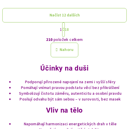
Načíst 12 dalších
S
1
18
t
O
r
210
položek celkem
á
v
n
l
Nahoru
k
á
o
d
v
Účinky na duši
a
á
n
c
í
í
Podporují přirozené napojení na zemi i vyšší sféry
Pomáhají vnímat pravou podstatu věcí bez přikrášlení
p
Symbolizují čistotu záměru, autenticitu a osobní pravdu
r
Posilují odvahu být sám sebou – v surovosti, bez masek
v
k
Vliv na tělo
y
v
Napomáhají harmonizaci energetických drah v těle
ý