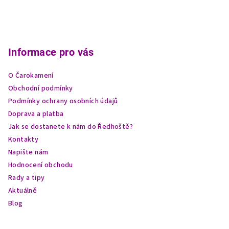
Z
á
p
Informace pro vás
a
O Čarokamení
t
Obchodní podmínky
í
Podmínky ochrany osobních údajů
Doprava a platba
Jak se dostanete k nám do Ředhoště?
Kontakty
Napište nám
Hodnocení obchodu
Rady a tipy
Aktuálně
Blog