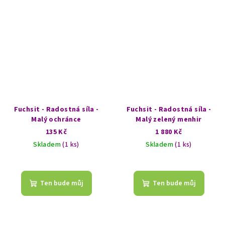
Fuchsit - Radostná síla -
Fuchsit - Radostná síla -
Malý ochránce
Malý zelený menhir
135 Kč
1 880 Kč
Skladem
(1 ks)
Skladem
(1 ks)
Ten bude můj
Ten bude můj