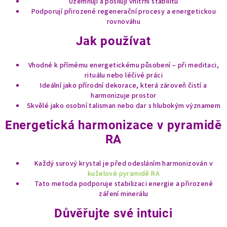
Uzemňují a posilují vnitřní stabilitu
p
Podporují přirozené regenerační procesy a energetickou
i
rovnováhu
s
Jak používat
u
Vhodné k přímému energetickému působení – při meditaci,
rituálu nebo léčivé práci
Ideální jako přírodní dekorace, která zároveň čistí a
harmonizuje prostor
Skvělé jako osobní talisman nebo dar s hlubokým významem
Energetická harmonizace v pyramidě
RA
Každý surový krystal je před odesláním harmonizován v
kuželové pyramidě RA
Tato metoda podporuje stabilizaci energie a přirozené
záření minerálu
Důvěřujte své intuici