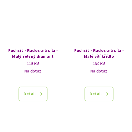
Fuchsit - Radostná síla -
Fuchsit - Radostná síla -
Malý zelený diamant
Malé vílí křídlo
115 Kč
130 Kč
Na dotaz
Na dotaz
Detail
Detail