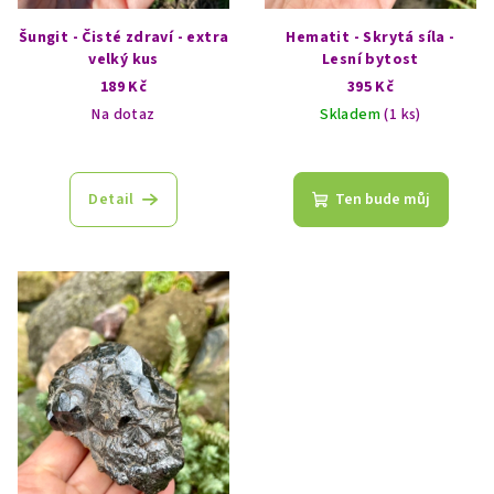
u
k
Šungit - Čisté zdraví - extra
Hematit - Skrytá síla -
t
velký kus
Lesní bytost
189 Kč
395 Kč
ů
Na dotaz
Skladem
(1 ks)
Detail
Ten bude můj