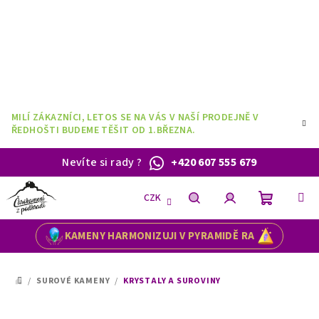
Přejít
na
obsah
MILÍ ZÁKAZNÍCI, LETOS SE NA VÁS V NAŠÍ PRODEJNĚ V
ŘEDHOŠTI BUDEME TĚŠIT OD 1.BŘEZNA.
Nevíte si rady
?
+420 607 555 679
CZK
Nákupní
Hledat
Přihlášení
KAMENY HARMONIZUJI V PYRAMIDĚ RA
košík
/
SUROVÉ KAMENY
/
KRYSTALY A SUROVINY
DOMŮ