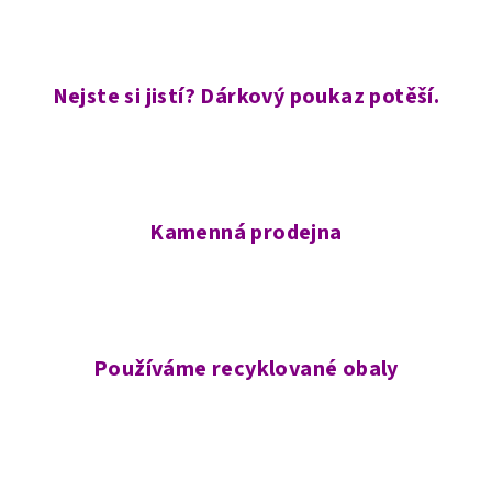
Nejste si jistí? Dárkový poukaz potěší.
Kamenná prodejna
Používáme recyklované obaly
Z
á