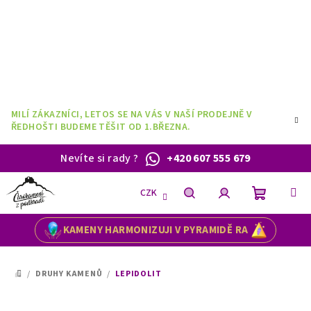
Přejít
na
obsah
MILÍ ZÁKAZNÍCI, LETOS SE NA VÁS V NAŠÍ PRODEJNĚ V
ŘEDHOŠTI BUDEME TĚŠIT OD 1.BŘEZNA.
Nevíte si rady
?
+420 607 555 679
CZK
Nákupní
Hledat
Přihlášení
KAMENY HARMONIZUJI V PYRAMIDĚ RA
košík
/
DRUHY KAMENŮ
/
LEPIDOLIT
DOMŮ