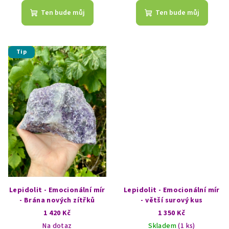
Ten bude můj
Ten bude můj
Tip
Lepidolit - Emocionální mír
Lepidolit - Emocionální mír
- Brána nových zítřků
- větší surový kus
1 420 Kč
1 350 Kč
Na dotaz
Skladem
(1 ks)