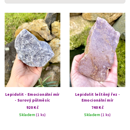
V
ý
p
i
s
p
r
o
d
u
k
Lepidolit - Emocionální mír
Lepidolit leštěný řez -
t
- Surový půlměsíc
Emocionální mír
920 Kč
740 Kč
ů
Skladem
(1 ks)
Skladem
(1 ks)