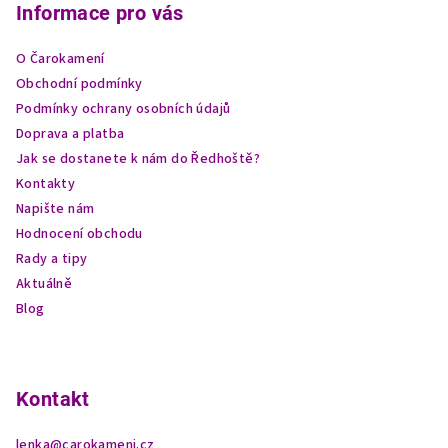
p
Informace pro vás
a
O Čarokamení
t
Obchodní podmínky
í
Podmínky ochrany osobních údajů
Doprava a platba
Jak se dostanete k nám do Ředhoště?
Kontakty
Napište nám
Hodnocení obchodu
Rady a tipy
Aktuálně
Blog
Kontakt
lenka
@
carokameni.cz