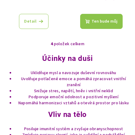
Průměrné
hodnocení
produktu
Detail
Ten bude můj
je
5,0
z
5
4
položek celkem
O
hvězdiček.
v
Účinky na duši
l
á
Uklidňuje mysl a navozuje duševní rovnováhu
d
Uvolňuje potlačené emoce a pomáhá zpracovat vnitřní
a
zranění
c
Snižuje stres, napětí, hněv i vnitřní neklid
í
Podporuje emoční odolnost a pozitivní myšlení
p
Napomáhá harmonizaci vztahů a otevírá prostor pro lásku
r
Vliv na tělo
v
k
Posiluje imunitní systém a zvyšuje obranyschopnost
y