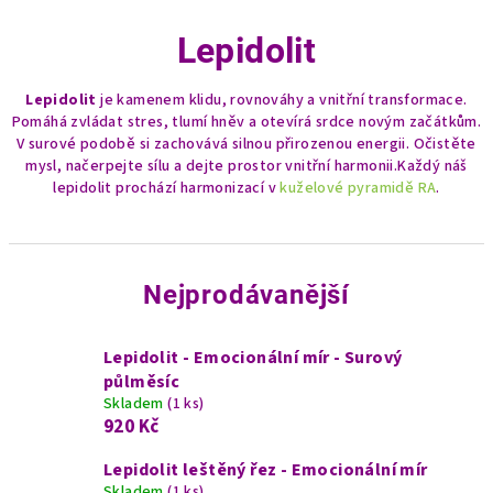
Lepidolit
Lepidolit
je kamenem klidu, rovnováhy a vnitřní transformace.
Pomáhá zvládat stres, tlumí hněv a otevírá srdce novým začátkům.
V surové podobě si zachovává silnou přirozenou energii. Očistěte
mysl, načerpejte sílu a dejte prostor vnitřní harmonii.Každý náš
lepidolit prochází harmonizací v
kuželové pyramidě RA
.
Nejprodávanější
Lepidolit - Emocionální mír - Surový
půlměsíc
Skladem
(1 ks)
920 Kč
Lepidolit leštěný řez - Emocionální mír
Skladem
(1 ks)