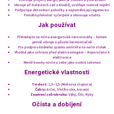
Zmírňuje projevy alergií, jako je svědění a podráždění
v
Ulevuje při bolestech zad a kloubů, uvolňuje svalové napětí
ý
Podporuje detoxikaci pokožky a napomáhá její regeneraci
p
Pomáhá překonat vyčerpání a obnovuje vitalitu
i
Jak používat
s
u
Přikládejte na místa energetické nerovnováhy – kámen
jemně vibruje a působí harmonizačně
Pro podporu klidného spánku umístěte na noční stolek
Vhodné jako ochrana před elektrosmogem – doporučeno k
elektronice
Menší kousky noste u sebe jako osobní talisman
Energetické vlastnosti
Tvrdost:
2,5–3,5 (Mohsova stupnice)
Čakry:
krční, třetího oka, korunní
Znamení zvěrokruhu:
Váhy, Štír, Ryby
Očista a dobíjení