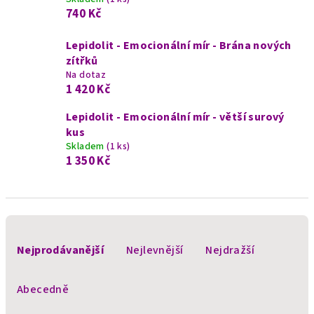
740 Kč
Lepidolit - Emocionální mír - Brána nových
zítřků
Na dotaz
1 420 Kč
Lepidolit - Emocionální mír - větší surový
kus
Skladem
(1 ks)
1 350 Kč
Ř
a
Nejprodávanější
Nejlevnější
Nejdražší
z
e
Abecedně
n