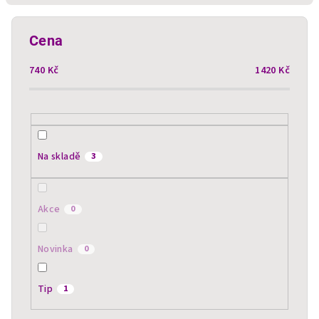
í
p
Cena
r
740
Kč
1420
Kč
o
d
u
k
t
Na skladě
3
ů
Akce
0
Novinka
0
Tip
1