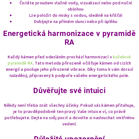
Čistěte proudem vlažné vody, vizualizací nebo pod noční
oblohou
Lze položit do misky s vodou, ideálně na křišťál
Dobíjejte na přímém slunci nebo při úplňku
Energetická harmonizace v pyramidě
RA
Každý kámen před odesláním prochází harmonizací v
kuželové
pyramidě RA
. Tato metoda přirozeně očišťuje kámen od cizích
energií a posiluje jeho přirozené vibrace. Díky tomu k vám dorazí
naladěný, připravený k podpoře vašeho energetického pole.
Důvěřujte své intuici
Někdy není třeba znát všechny účinky. Pokud vás kámen přitahuje,
je to pravděpodobně ten pravý. Vaše intuice ví, co právě
potřebujete. Dejte na svůj pocit a dovolte si naslouchat vnitřnímu
vedení.