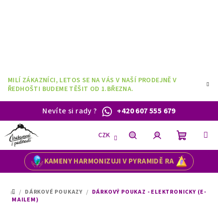
Přejít
na
obsah
MILÍ ZÁKAZNÍCI, LETOS SE NA VÁS V NAŠÍ PRODEJNĚ V
ŘEDHOŠTI BUDEME TĚŠIT OD 1.BŘEZNA.
Nevíte si rady
?
+420 607 555 679
CZK
Nákupní
Hledat
Přihlášení
KAMENY HARMONIZUJI V PYRAMIDĚ RA
košík
/
DÁRKOVÉ POUKAZY
/
DÁRKOVÝ POUKAZ - ELEKTRONICKY (E-
DOMŮ
MAILEM)