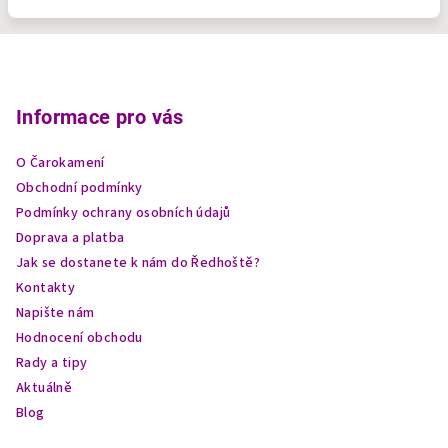
Z
á
p
Informace pro vás
a
O Čarokamení
t
Obchodní podmínky
í
Podmínky ochrany osobních údajů
Doprava a platba
Jak se dostanete k nám do Ředhoště?
Kontakty
Napište nám
Hodnocení obchodu
Rady a tipy
Aktuálně
Blog