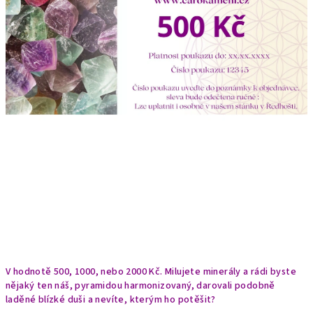
V hodnotě 500, 1000, nebo 2000 Kč. Milujete minerály a rádi byste
nějaký ten náš, pyramidou harmonizovaný, darovali podobně
laděné blízké duši a nevíte, kterým ho potěšit?