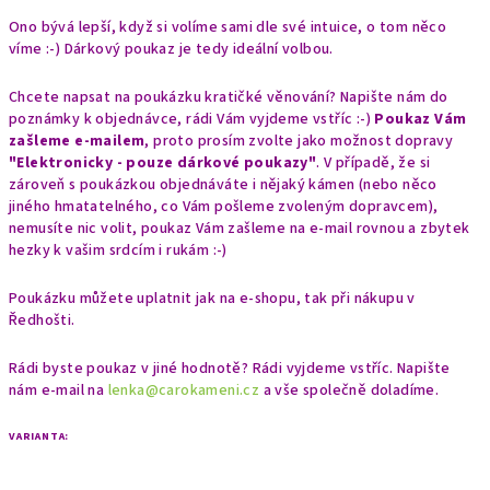
Ono bývá lepší, když si volíme sami dle své intuice, o tom něco
víme :-) Dárkový poukaz je tedy ideální volbou.
Chcete napsat na poukázku kratičké věnování? Napište nám do
poznámky k objednávce, rádi Vám vyjdeme vstříc :-)
Poukaz Vám
zašleme e-mailem
, proto prosím zvolte jako možnost dopravy
"
Elektronicky - pouze dárkové poukazy"
. V případě, že si
zároveň s poukázkou objednáváte i nějaký kámen (nebo něco
jiného hmatatelného, co Vám pošleme zvoleným dopravcem),
nemusíte nic volit, poukaz Vám zašleme na e-mail rovnou a zbytek
hezky k vašim srdcím i rukám :-)
Poukázku můžete uplatnit jak na e-shopu, tak při nákupu v
Ředhošti.
Rádi byste poukaz v jiné hodnotě? Rádi vyjdeme vstříc. Napište
nám e-mail na
lenka@carokameni.cz
a vše společně doladíme.
VARIANTA: