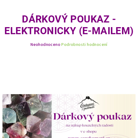
DÁRKOVÝ POUKAZ -
ELEKTRONICKY (E-MAILEM)
Průměrné
Neohodnoceno
Podrobnosti hodnocení
hodnocení
produktu
je
0,0
z
5
hvězdiček.