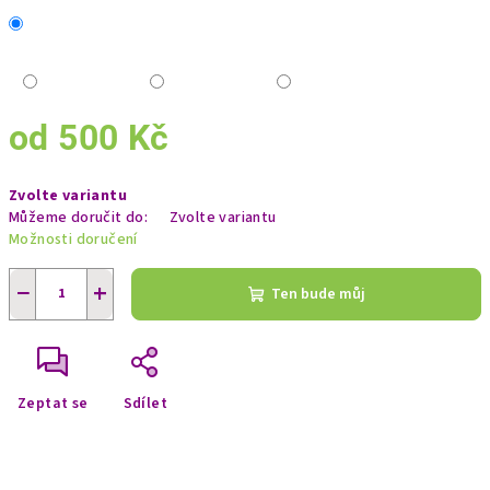
od
500 Kč
Měrná
Zvolte variantu
cena:
Můžeme doručit do:
Zvolte variantu
Možnosti doručení
−
+
Ten bude můj
Zeptat se
Sdílet