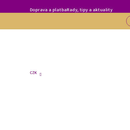
Přejít
MILÍ ZÁKAZNÍC
Doprava a platba
Rady, tipy a aktuality
na
obsah
CZK