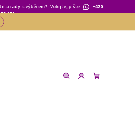
te si rady
s výběrem
?
Volejte, pište
+420
 1.BŘEZNA.
555 679
Hledat
Přihlášení
Nákupní
košík