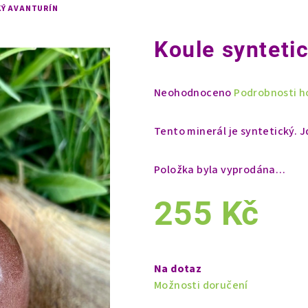
KÝ AVANTURÍN
Koule synteti
Průměrné
Neohodnoceno
Podrobnosti h
hodnocení
produktu
Tento minerál je syntetický. J
je
0,0
Položka byla vyprodána…
z
5
255 Kč
hvězdiček.
Měrná
cena:
Na dotaz
Možnosti doručení