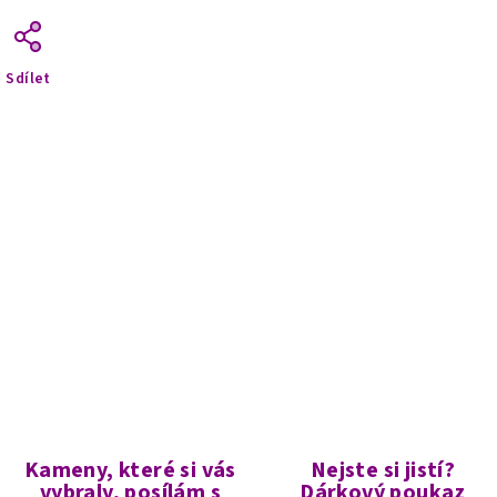
Sdílet
Kameny, které si vás
Nejste si jistí?
vybraly, posílám s
Dárkový poukaz