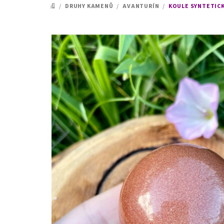
/
DRUHY KAMENŮ
/
AVANTURÍN
/
KOULE SYNTETIC
DOMŮ