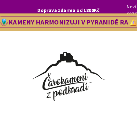
Neví
I, LETOS SE NA VÁS V NAŠÍ PRODEJNĚ V ŘEDHOŠTI BUDEME TĚŠIT OD
Doprava zdarma od 1800Kč
607 
KAMENY HARMONIZUJI V PYRAMIDĚ RA