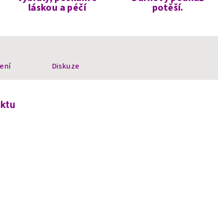
láskou a péčí
potěší.
ení
Diskuze
uktu