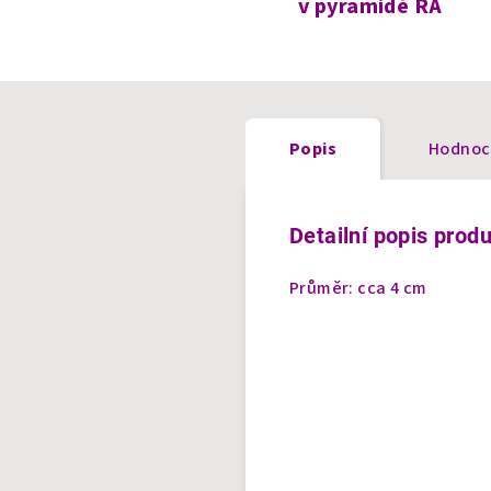
v pyramidě RA
Popis
Hodnoc
Detailní popis prod
Průměr: cca 4 cm