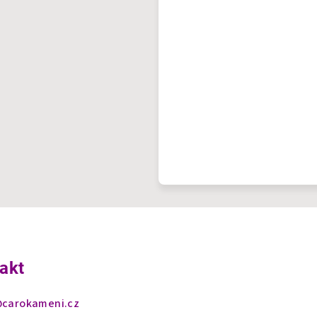
akt
@
carokameni.cz