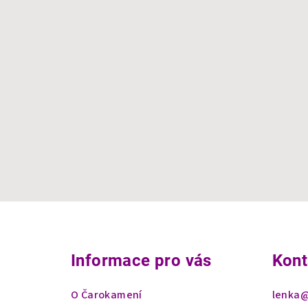
Z
á
Informace pro vás
Kont
p
a
O Čarokamení
lenka