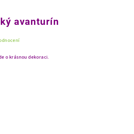
cký avanturín
odnocení
de o krásnou dekoraci.