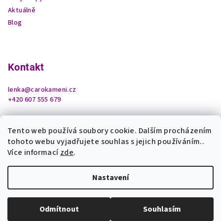
Aktuálně
Blog
Kontakt
lenka
@
carokameni.cz
+420 607 555 679
Tento web používá soubory cookie. Dalším procházením
tohoto webu vyjadřujete souhlas s jejich používáním..
Více informací
zde
.
Nastavení
Copyright 2026
Čarokamení z podhradí
. Všechna práva
vyhrazena.
Upravit nastavení cookies
Odmítnout
Souhlasím
Vytvořil Shoptet