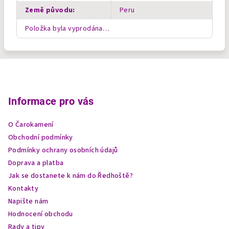
Země původu
:
Peru
Položka byla vyprodána…
Z
á
p
Informace pro vás
a
O Čarokamení
t
Obchodní podmínky
í
Podmínky ochrany osobních údajů
Doprava a platba
Jak se dostanete k nám do Ředhoště?
Kontakty
Napište nám
Hodnocení obchodu
Rady a tipy