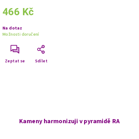
466 Kč
Měrná
Na dotaz
cena:
Možnosti doručení
Zeptat se
Sdílet
Kameny harmonizuji v pyramidě RA