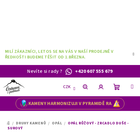
Přejít
na
obsah
MILÍ ZÁKAZNÍCI, LETOS SE NA VÁS V NAŠÍ PRODEJNĚ V
ŘEDHOŠTI BUDEME TĚŠIT OD 1.BŘEZNA.
Nevíte si rady
?
+420 607 555 679
CZK
Nákupní
Hledat
Přihlášení
KAMENY HARMONIZUJI V PYRAMIDĚ RA
košík
/
DRUHY KAMENŮ
/
OPÁL
/
OPÁL RŮŽOVÝ - ZRCADLO DUŠE -
DOMŮ
SUROVÝ