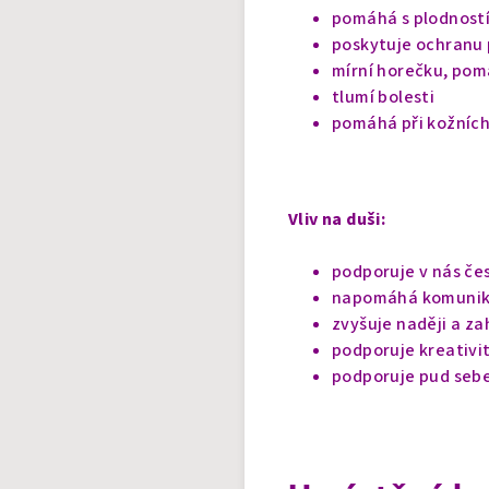
pomáhá s plodností 
poskytuje ochranu 
mírní horečku, pom
tlumí bolesti
pomáhá při kožních
Vliv na duši:
podporuje v nás če
napomáhá komunik
zvyšuje naději a za
podporuje kreativi
podporuje pud seb