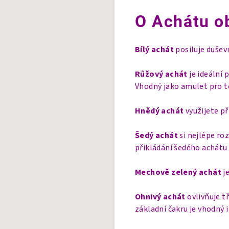
O Achátu o
Bílý achát
posiluje dušev
Růžový achát
je ideální
Vhodný jako amulet pro t
Hnědý achát
využijete př
Šedý achát
si nejlépe roz
přikládání šedého achátu
Mechově zelený achát
je
Ohnivý achát
ovlivňuje t
základní čakru je vhodný i