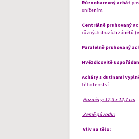
Různobarevný achát
pos
snížením.
Centrálně pruhovaný ac
různých druzích zánětů (v
Paralelně pruhovaný ac
Hvězdicovitě uspořádan
Acháty s dutinami vypl
těhotenství.
Rozměry: 17,3 x 12,7 cm
Země původu:
Vliv na tělo: