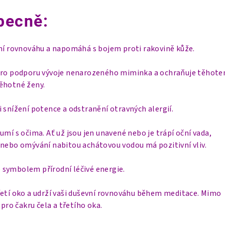
becně:
ní rovnováhu a napomáhá s bojem proti rakovině kůže.
 pro podporu vývoje nenarozeného miminka a ochraňuje těhoten
ěhotné ženy.
i snížení potence a odstranění otravných alergií.
umí s očima. Ať už jsou jen unavené nebo je trápí oční vada,
 nebo omývání nabitou achátovou vodou má pozitivní vliv.
 symbolem přírodní léčivé energie.
řetí oko a udrží vaši duševní rovnováhu během meditace. Mimo
 pro čakru čela a třetího oka.