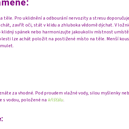
amene:
na těle. Pro uklidnění a odbourání nervozity a stresu doporuču
achát, zavřít oči, stát v klidu a zhluboka vědomě dýchat. V ložni
o klidný spánek nebo harmonizujte jakoukoliv místnost umíst
bolesti lze achát položit na postižené místo na těle.
Menší kou
amulet.
uznáte za vhodné. Pod proudem vlažné vody, silou myšlenky neb
ce s vodou, položené na
křišťálu
.
: