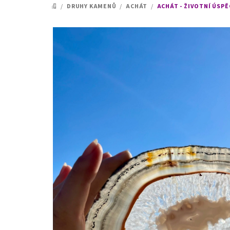
/
DRUHY KAMENŮ
/
ACHÁT
/
ACHÁT - ŽIVOTNÍ ÚSPĚ
DOMŮ