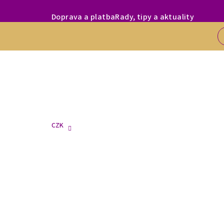
Přejít
MILÍ ZÁKAZNÍC
Doprava a platba
Rady, tipy a aktuality
na
obsah
CZK