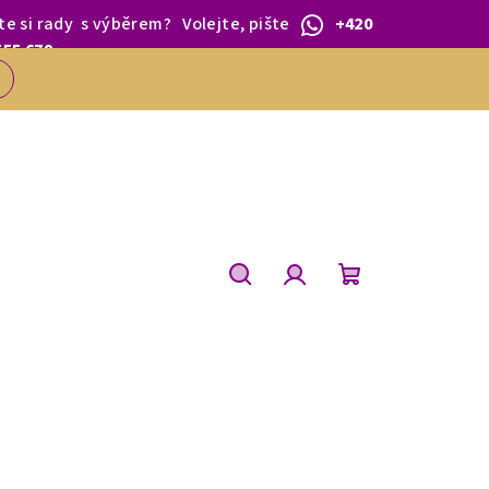
te si rady
s výběrem
?
Volejte, pište
+420
 1.BŘEZNA.
555 679
Hledat
Přihlášení
Nákupní
košík