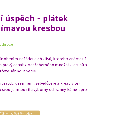
í úspěch - plátek
ajímavou kresbou
odnocení
působením nežádoucích vlivů, kterého známe už
ten pravý achát z nepřeberného množství druhů a
žete sáhnout vedle.
 pravdy, uzemnění, sebedůvěře a kreativitě?
pro svou jemnou sílu výborný ochranný kámen pro