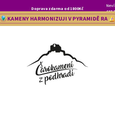
Neví
I, LETOS SE NA VÁS V NAŠÍ PRODEJNĚ V ŘEDHOŠTI BUDEME TĚŠIT OD
Doprava zdarma od 1800Kč
607 
KAMENY HARMONIZUJI V PYRAMIDĚ RA