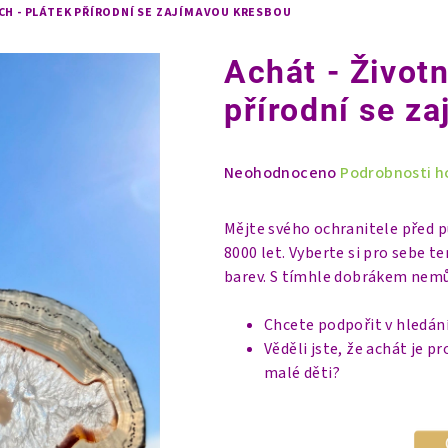
CH - PLÁTEK PŘÍRODNÍ SE ZAJÍMAVOU KRESBOU
Achát - Životn
přírodní se z
Průměrné
Neohodnoceno
Podrobnosti h
hodnocení
produktu
Mějte svého ochranitele před 
je
8000 let. Vyberte si pro sebe 
0,0
barev. S tímhle dobrákem nemů
z
5
Chcete podpořit v hledání
hvězdiček.
Věděli jste, že achát je 
malé děti?