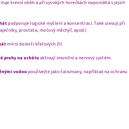
iluje krevní oběh a při vysokých horečkách napomáhá s jejich
hát
podporuje logické myšlení a koncentraci. Také ulevují při
aječníky, prostata, močový měchýř, apod.)
hát
mírní bolesti křečových žil.
é pruhy na achátu
aktivují imunitní a nervový systém.
něnými vodou
používejte jako talismany, například na ochranu