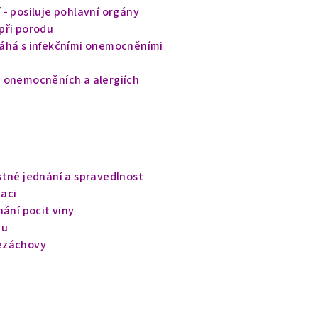
- posiluje pohlavní orgány
při porodu
áhá s infekčními onemocněními
 onemocněních a alergiích
stné jednání a spravedlnost
aci
hání pocit viny
tu
ezáchovy