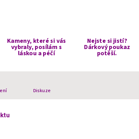
Kameny, které si vás
Nejste si jistí?
vybraly, posílám s
Dárkový poukaz
láskou a péčí
potěší.
ení
Diskuze
uktu