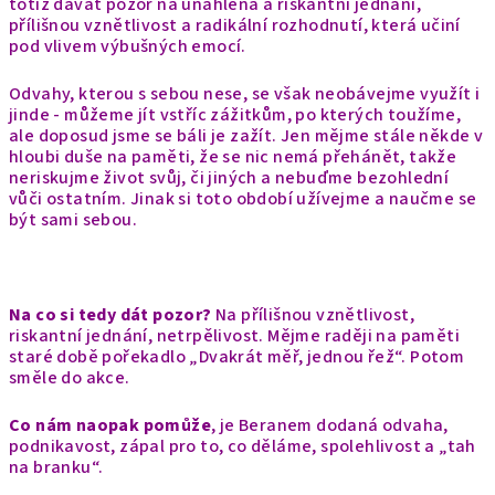
totiž dávat pozor na unáhlená a riskantní jednání,
přílišnou vznětlivost a radikální rozhodnutí, která učiní
pod vlivem výbušných emocí.
Odvahy, kterou s sebou nese, se však neobávejme využít i
jinde - můžeme jít vstříc zážitkům, po kterých toužíme,
ale doposud jsme se báli je zažít. Jen mějme stále někde v
hloubi duše na paměti, že se nic nemá přehánět, takže
neriskujme život svůj, či jiných a nebuďme bezohlední
vůči ostatním. Jinak si toto období užívejme a naučme se
být sami sebou.
Na co si tedy dát pozor?
Na přílišnou vznětlivost,
riskantní jednání, netrpělivost. Mějme raději na paměti
staré době pořekadlo „Dvakrát měř, jednou řež“. Potom
směle do akce.
Co nám naopak pomůže
, je Beranem dodaná odvaha,
podnikavost, zápal pro to, co děláme, spolehlivost a „tah
na branku“.