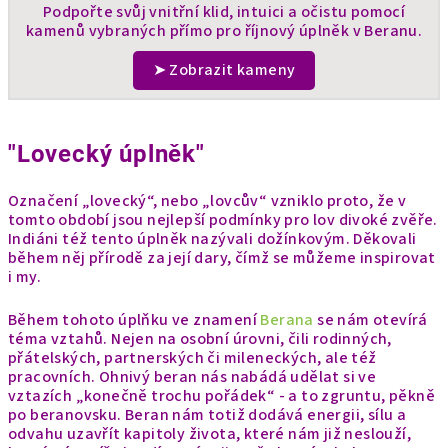
Podpořte svůj vnitřní klid, intuici a očistu pomocí
kamenů vybraných přímo pro říjnový úplněk v Beranu.
➤ Zobrazit kameny
"Lovecký úplněk"
Označení „lovecký“, nebo „lovcův“ vzniklo proto, že v
tomto období jsou nejlepší podmínky pro lov divoké zvěře.
Indiáni též tento úplněk nazývali dožínkovým. Děkovali
během něj přírodě za její dary, čímž se můžeme inspirovat
i my.
Během tohoto úplňku ve znamení
Berana
se nám otevírá
téma vztahů. Nejen na osobní úrovni, čili rodinných,
přátelských, partnerských či mileneckých, ale též
pracovních. Ohnivý beran nás nabádá udělat si ve
vztazích „konečně trochu pořádek“ - a to zgruntu, pěkně
po beranovsku. Beran nám totiž dodává energii, sílu a
odvahu uzavřít kapitoly života, které nám již neslouží,