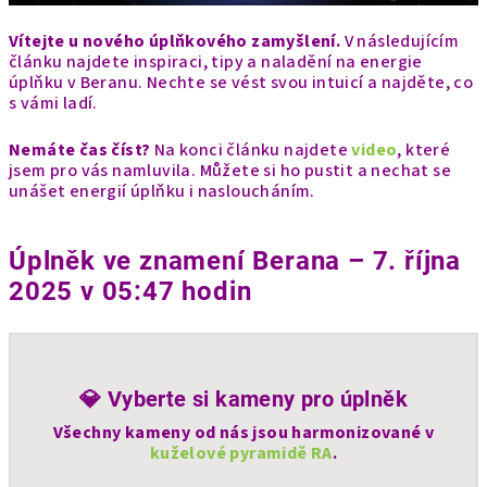
Vítejte u nového úplňkového zamyšlení.
V následujícím
článku najdete inspiraci, tipy a naladění na energie
úplňku v Beranu. Nechte se vést svou intuicí a najděte, co
s vámi ladí.
Nemáte čas číst?
Na konci článku najdete
video
, které
jsem pro vás namluvila. Můžete si ho pustit a nechat se
unášet energií úplňku i nasloucháním.
Úplněk ve znamení Berana – 7. října
2025 v 05:47 hodin
💎 Vyberte si kameny pro úplněk
Všechny kameny od nás jsou harmonizované v
kuželové pyramidě RA
.