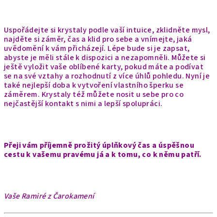
Uspořádejte si krystaly podle vaší intuice, zklidněte mysl,
najděte si záměr, čas a klid pro sebe a vnímejte, jaká
uvědomění k vám přicházejí. Lépe bude si je zapsat,
abyste je měli stále k dispozici a nezapomněli. Můžete si
ještě vyložit vaše oblíbené karty, pokud máte a podívat
se na své vztahy a rozhodnutí z více úhlů pohledu. Nyní je
také nejlepší doba k vytvoření vlastního šperku se
záměrem.
Krystaly též můžete nosit u sebe pro co
nejčastější kontakt s nimi a lepší spolupráci.
Přeji vám příjemně prožitý úplňkový čas a úspěšnou
cestu k vašemu pravému já a k tomu, co k němu patří.
Vaše Ramiré z Čarokamení