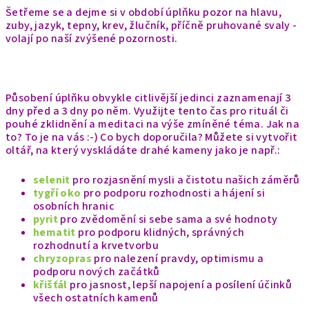
Šetřeme se a dejme si v období úplňku pozor na hlavu,
zuby, jazyk, tepny, krev, žlučník, příčně pruhované svaly -
volají po naší zvýšené pozornosti.
Působení úplňku obvykle citlivější jedinci zaznamenají 3
dny před a 3 dny po něm. Využijte tento čas pro rituál či
pouhé zklidnění a meditaci na výše zmíněné téma. Jak na
to? To je na vás :-) Co bych doporučila? Můžete si vytvořit
oltář, na který vyskládáte drahé kameny jako je např.:
selenit
pro rozjasnění mysli a čistotu našich záměrů
tygří oko
pro podporu rozhodnosti a hájení si
osobních hranic
pyrit
pro zvědomění si sebe sama a své hodnoty
hematit
pro podporu klidných, správných
rozhodnutí a krvetvorbu
chryzopras
pro nalezení pravdy, optimismu a
podporu nových začátků
křišťál
pro jasnost, lepší napojení a posílení účinků
všech ostatních kamenů