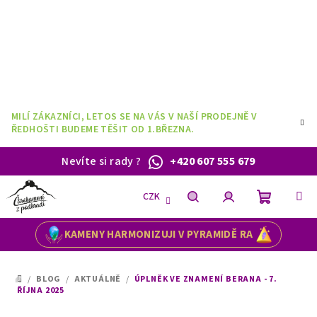
Přejít
na
obsah
MILÍ ZÁKAZNÍCI, LETOS SE NA VÁS V NAŠÍ PRODEJNĚ V
ŘEDHOŠTI BUDEME TĚŠIT OD 1.BŘEZNA.
Nevíte si rady
?
+420 607 555 679
CZK
Nákupní
Hledat
Přihlášení
KAMENY HARMONIZUJI V PYRAMIDĚ RA
košík
/
BLOG
/
AKTUÁLNĚ
/
ÚPLNĚK VE ZNAMENÍ BERANA - 7.
DOMŮ
ŘÍJNA 2025