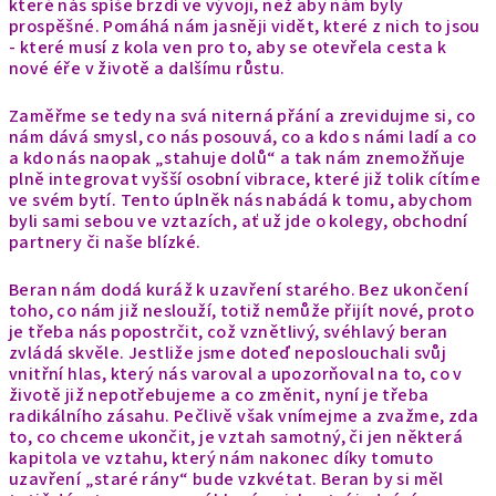
které nás spíše brzdí ve vývoji, než aby nám byly
prospěšné. Pomáhá nám jasněji vidět, které z nich to jsou
- které musí z kola ven pro to, aby se otevřela cesta k
nové éře v životě a dalšímu růstu.
Zaměřme se tedy na svá niterná přání a zrevidujme si, co
nám dává smysl, co nás posouvá, co a kdo s námi ladí a co
a kdo nás naopak „stahuje dolů“ a tak nám znemožňuje
plně integrovat vyšší osobní vibrace, které již tolik cítíme
ve svém bytí. Tento úplněk nás nabádá k tomu, abychom
byli sami sebou ve vztazích, ať už jde o kolegy, obchodní
partnery či naše blízké.
Beran nám dodá kuráž k uzavření starého. Bez ukončení
toho, co nám již neslouží, totiž nemůže přijít nové, proto
je třeba nás popostrčit, což vznětlivý, svéhlavý beran
zvládá skvěle. Jestliže jsme doteď neposlouchali svůj
vnitřní hlas, který nás varoval a upozorňoval na to, co v
životě již nepotřebujeme a co změnit, nyní je třeba
radikálního zásahu. Pečlivě však vnímejme a zvažme, zda
to, co chceme ukončit, je vztah samotný, či jen některá
kapitola ve vztahu, který nám nakonec díky tomuto
uzavření „staré rány“ bude vzkvétat. Beran by si měl