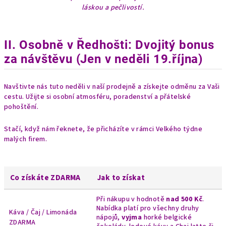
láskou a pečlivostí.
II. Osobně v Ředhošti: Dvojitý bonus
za návštěvu (Jen v neděli 19.října)
Navštivte nás tuto neděli v naší prodejně a získejte odměnu za Vaši
cestu. Užijte si osobní atmosféru, poradenství a přátelské
pohoštění.
Stačí, když nám řeknete, že přicházíte v rámci Velkého týdne
malých firem.
Co získáte ZDARMA
Jak to získat
Při nákupu v hodnotě
nad 500 Kč
.
Nabídka platí pro všechny druhy
Káva / Čaj / Limonáda
nápojů,
vyjma
horké belgické
ZDARMA