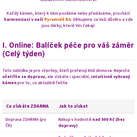
Každý kámen, který k Vám posíláme nebo předáváme, prochází
harmonizací v naší
Pyramidě RA
. Děkujeme za Vaši důvěru a zde
jsou dárky, které Vás čekají:
I. Online: Balíček péče pro váš záměr
(Celý týden)
Tato nabídka je pro všechny, kteří preferují klid domova. Nejenže
ušetříte za dopravu
, ale získáte i speciální,
intuitivně vybraný
kámen
pro to, co aktuálně řešíte.
Co získáte ZDARMA
Jak to získat
Doprava ZDARMA (po
Nákup v hodnotě
nad 500 Kč (bez
ČR)
dopravy)