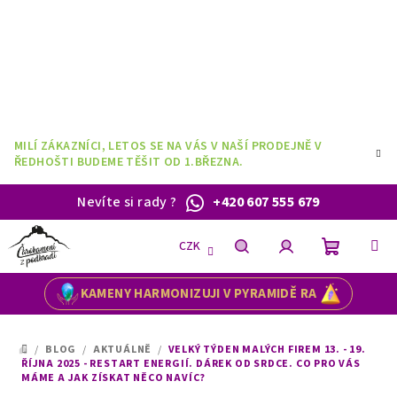
Přejít
na
obsah
MILÍ ZÁKAZNÍCI, LETOS SE NA VÁS V NAŠÍ PRODEJNĚ V
ŘEDHOŠTI BUDEME TĚŠIT OD 1.BŘEZNA.
Nevíte si rady
?
+420 607 555 679
CZK
Nákupní
Hledat
Přihlášení
KAMENY HARMONIZUJI V PYRAMIDĚ RA
košík
/
BLOG
/
AKTUÁLNĚ
/
VELKÝ TÝDEN MALÝCH FIREM 13. - 19.
DOMŮ
ŘÍJNA 2025 - RESTART ENERGIÍ. DÁREK OD SRDCE. CO PRO VÁS
MÁME A JAK ZÍSKAT NĚCO NAVÍC?