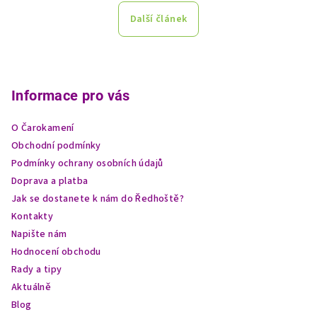
Další článek
Z
á
p
Informace pro vás
a
O Čarokamení
t
Obchodní podmínky
í
Podmínky ochrany osobních údajů
Doprava a platba
Jak se dostanete k nám do Ředhoště?
Kontakty
Napište nám
Hodnocení obchodu
Rady a tipy
Aktuálně
Blog