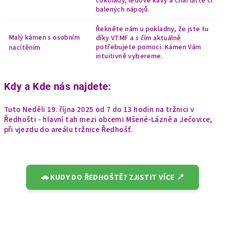
čokolády, ledové kávy a Chai latte či
balených nápojů.
Řekněte nám u pokladny, že jste tu
Malý kámen s osobním
díky VTMF a s čím aktuálně
potřebujete pomoci. Kámen Vám
nacítěním
intuitivně vybereme.
Kdy a Kde nás najdete:
Tuto Neděli 19. října 2025 od 7 do 13 hodin na tržnici v
Ředhošti - hlavní tah mezi obcemi Mšené-Lázně a Ječovice,
při vjezdu do areálu tržnice Ředhošť.
🚗 KUDY DO ŘEDHOŠTĚ? ZJISTIT VÍCE 📍