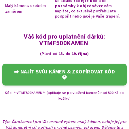
Do košíku
zadejte kód
a do
Malý kámen s osobním
poznámky k objednávce
nám
napište, co aktuálně potřebujete
záměrem
podpořit nebo jaké je Vaše trápení.
Váš kód pro uplatnění dárků:
VTMF500KAMEN
(Platí od 13. do 19. října)
➡️ NAJÍT SVŮJ KÁMEN & ZKOPÍROVAT KÓD
💎
Kód: **VTMF500KAMEN** (aplikuje se po vložení kamenů nad 500 Kč do
košíku)
Tým Čarokamení pro Vás osobně vybere malý kámen, nabije jej pro
Váš konkrétní cíl a přibalí s ručně psaným vzkazem. Děláme to s