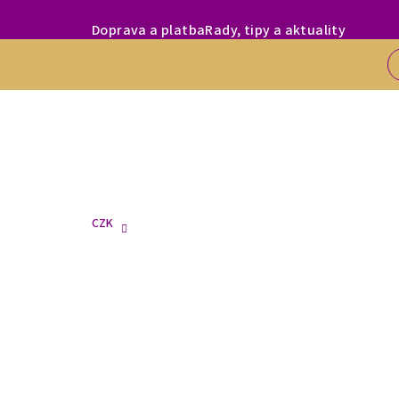
Přejít
MILÍ ZÁKAZNÍC
Doprava a platba
Rady, tipy a aktuality
na
obsah
CZK