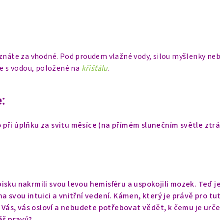
uznáte za vhodné. Pod proudem vlažné vody, silou myšlenky neb
ce s vodou, položené na
křišťálu
.
:
při úplňku za svitu měsíce (na přímém slunečním světle ztrá
isku nakrmili svou levou hemisféru a uspokojili mozek. Teď j
a svou intuici a vnitřní vedení. Kámen, který je právě pro tu
o Vás, vás osloví a nebudete potřebovat vědět, k čemu je urče
áš pravý?