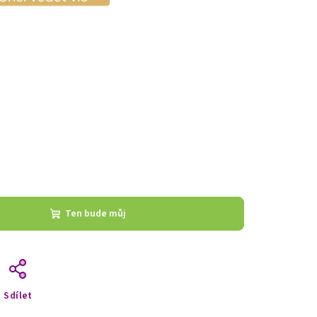
Ten bude můj
Sdílet