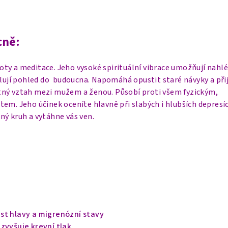
cně:
ty a meditace. Jeho vysoké spirituální vibrace umožňují nahl
ětlují pohled do budoucna. Napomáhá opustit staré návyky a př
ný vztah mezi mužem a ženou. Působí proti všem fyzickým,
em. Jeho účinek oceníte hlavně při slabých i hlubších depresí
ný kruh a vytáhne vás ven.
st hlavy a migrenózní stavy
zvyšuje krevní tlak