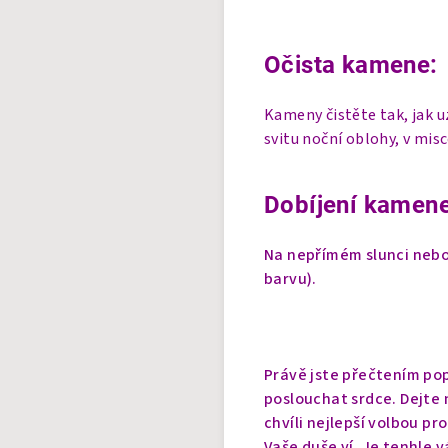
Očista kamene:
Kameny čistěte tak, jak 
svitu noční oblohy, v mis
Dobíjení kamene
Na nepřímém slunci nebo 
barvu).
Právě jste přečtením pop
poslouchat srdce. Dejte n
chvíli nejlepší volbou pr
Vaše duše ví. Je tenhle v