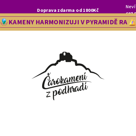
Neví
I, LETOS SE NA VÁS V NAŠÍ PRODEJNĚ V ŘEDHOŠTI BUDEME TĚŠIT OD
Doprava zdarma od 1800Kč
607 
KAMENY HARMONIZUJI V PYRAMIDĚ RA