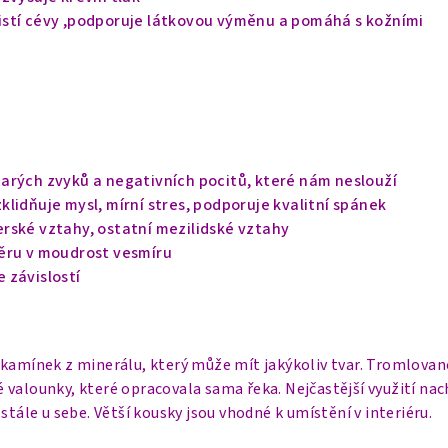
stí cévy ,podporuje látkovou výměnu a pomáhá s kožními
arých zvyků a negativních pocitů, které nám neslouží
lidňuje mysl, mírní stres, podporuje kvalitní spánek
rské vztahy, ostatní mezilidské vztahy
ěru v moudrost vesmíru
 závislostí
 kamínek z minerálu, který může mít jakýkoliv tvar. Tromlovan
valounky, které opracovala sama řeka. Nejčastější využití nac
stále u sebe. Větší kousky jsou vhodné k umístění v interiéru.