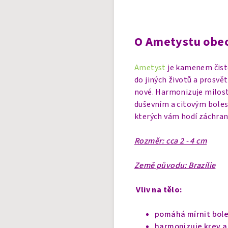
O Ametystu obe
Ametyst
je kamenem čisto
do jiných životů a prosv
nové. Harmonizuje milost
duševním a citovým bolest
kterých vám hodí záchran
Rozměr: cca 2 - 4 cm
Země původu: Brazílie
Vliv na tělo:
pomáhá mírnit bole
harmonizuje krev a 