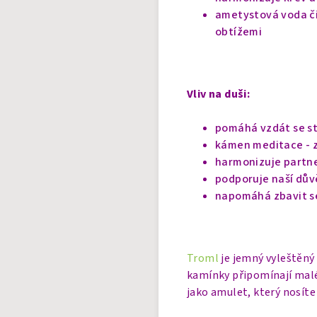
ametystová voda či
obtížemi
Vliv na duši:
pomáhá vzdát se st
kámen meditace - zk
harmonizuje partne
podporuje naší dův
napomáhá zbavit se
Troml
je jemný vyleštěný
kamínky připomínají malé 
jako amulet, který nosíte 