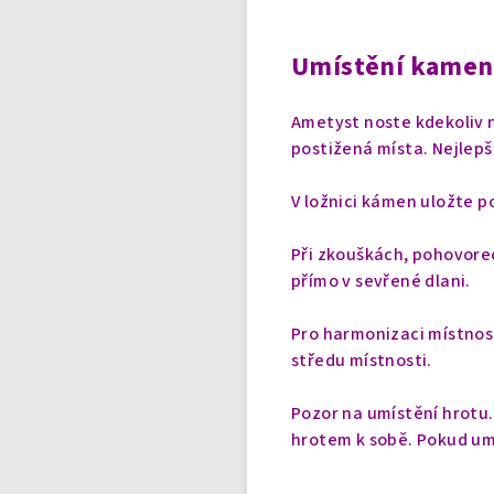
Umístění kamen
Ametyst noste kdekoliv n
postižená místa. Nejlep
V ložnici kámen uložte po
Při zkouškách, pohovore
přímo v sevřené dlani.
Pro harmonizaci místnos
středu místnosti.
Pozor na umístění hrotu
hrotem k sobě. Pokud u