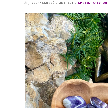
/
DRUHY KAMENŮ
/
AMETYST
/
AMETYST CHEVRON -
DOMŮ