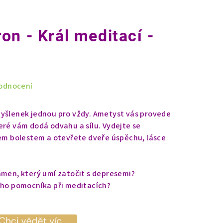
on - Král meditací -
odnocení
myšlenek jednou pro vždy. Ametyst vás provede
eré vám dodá odvahu a sílu. Vydejte se
šem bolestem a otevřete dveře úspěchu, lásce
ámen, který umí zatočit s depresemi?
ího pomocníka při meditacích?