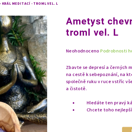
 KRÁL MEDITACÍ - TROML VEL. L
Ametyst chevr
troml vel. L
Průměrné
Neohodnoceno
Podrobnosti h
hodnocení
produktu
Zbavte se depresí a černých 
je
na cestě k sebepoznání, na kt
0,0
společně ruku v ruce vstříc v
z
a čistotě.
5
hvězdiček.
Hledáte ten pravý k
Chcete toho nejlepš