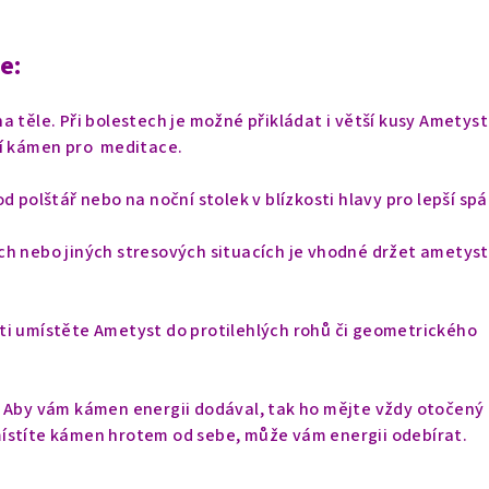
e:
a těle. Při bolestech je možné přikládat i větší kusy Ametys
ší kámen pro meditace.
d polštář nebo na noční stolek v blízkosti hlavy pro lepší sp
ch nebo jiných stresových situacích je vhodné držet ametyst
ti umístěte Ametyst do protilehlých rohů či geometrického
. Aby vám kámen energii dodával, tak ho mějte vždy otočený
místíte kámen
hrotem od sebe, může vám energii odebírat.