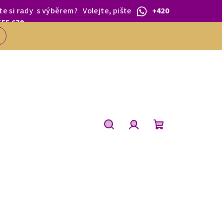
te si rady
s výběrem
?
Volejte, pište
+420
 1.BŘEZNA.
555 679
Hledat
Přihlášení
Nákupní
košík