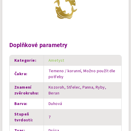
Doplňkové parametry
Kategorie
:
Ametyst
Temeno / korunní, Možno použít dle
Čakra
:
potřeby
Znamení
Kozoroh, Střelec, Panna, Ryby,
zvěrokruhu
:
Beran
Barva
:
Duhová
Stupeň
7
tvrdosti
:
Tvar
:
Drúza