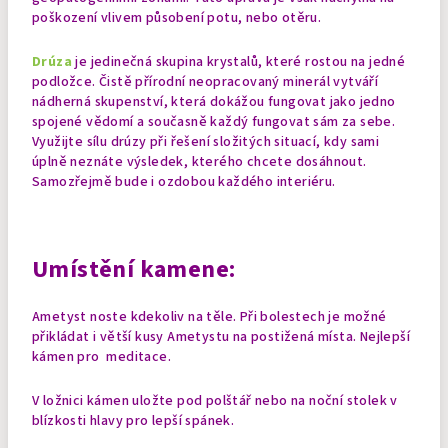
poškození vlivem působení potu, nebo otěru.
Drúza
je jedinečná skupina krystalů, které rostou na jedné
podložce. Čistě přírodní neopracovaný minerál vytváří
nádherná skupenství, která dokážou fungovat jako jedno
spojené vědomí a současně každý fungovat sám za sebe.
Využijte sílu drúzy při řešení složitých situací, kdy sami
úplně neznáte výsledek, kterého chcete dosáhnout.
Samozřejmě bude i ozdobou každého interiéru.
Umístění kamene:
Ametyst noste kdekoliv na těle. Při bolestech je možné
přikládat i větší kusy Ametystu na postižená místa. Nejlepší
kámen pro meditace.
V ložnici kámen uložte pod polštář nebo na noční stolek v
blízkosti hlavy pro lepší spánek.