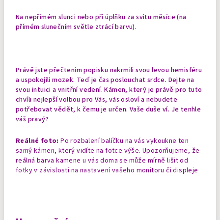
Na nepřímém slunci nebo při úplňku za svitu měsíce (na
přímém slunečním světle ztrácí barvu).
Právě jste přečtením popisku nakrmili svou levou hemisféru
a uspokojili mozek. Teď je čas poslouchat srdce. Dejte na
svou intuici a vnitřní vedení. Kámen, který je právě pro tuto
chvíli nejlepší volbou pro Vás, vás osloví a nebudete
potřebovat vědět, k čemu je určen. Vaše duše ví. Je tenhle
váš pravý?
Reálné foto:
Po rozbalení balíčku na vás vykoukne ten
samý kámen, který vidíte na fotce výše. Upozorňujeme, že
reálná barva kamene u vás doma se může mírně lišit od
fotky v závislosti na nastavení vašeho monitoru či displeje