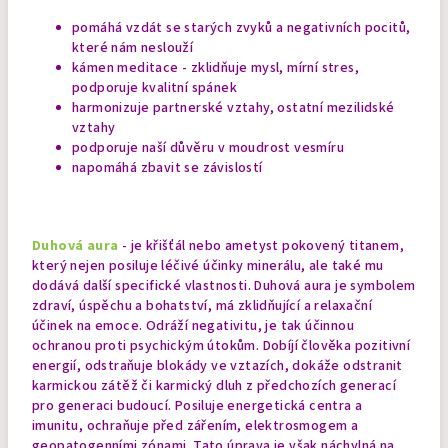
pomáhá vzdát se starých zvyků a negativních pocitů,
které nám neslouží
kámen meditace - zklidňuje mysl, mírní stres,
podporuje kvalitní spánek
harmonizuje partnerské vztahy, ostatní mezilidské
vztahy
podporuje naší důvěru v moudrost vesmíru
napomáhá zbavit se závislostí
Duhová aura
- je křišťál nebo ametyst pokovený titanem,
který nejen posiluje léčivé účinky minerálu, ale také mu
dodává další specifické vlastnosti. Duhová aura je symbolem
zdraví, úspěchu a bohatství, má zklidňující a relaxační
účinek na emoce. Odráží negativitu, je tak účinnou
ochranou proti psychickým útokům. Dobíjí člověka pozitivní
energií, odstraňuje blokády ve vztazích, dokáže odstranit
karmickou zátěž či karmický dluh z předchozích generací
pro generaci budoucí. Posiluje energetická centra a
imunitu, ochraňuje před zářením, elektrosmogem a
geopatogenními zónami. Tato úprava je však náchylná na