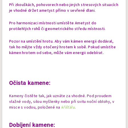
Při zkouškách, pohovorech nebo jiných stresových situacích
je vhodné držet ametyst přímo v sevřené dlani.
Pro harmonizaci místnosti umístěte Ametyst do
protilehlých rohů či geometrického středu místnosti.
Pozor na umístění hrotu. Aby vám kámen energii dodával,
tak ho mějte vždy otočený hrotem k sobě. Pokud umístíte
kámen
hrotem od sebe, může vám energii odebírat.
Očista kamene:
Kameny čistěte tak, jak uznáte za vhodné. Pod proudem
vlažné vody, silou myšlenky nebo při svitu noční oblohy, v
misce s vodou, položené na
křišťálu
.
Dobíjení kamene: