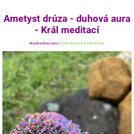
Ametyst drúza - duhová aura
- Král meditací
Průměrné
Neohodnoceno
Podrobnosti hodnocení
hodnocení
produktu
je
0,0
z
5
hvězdiček.