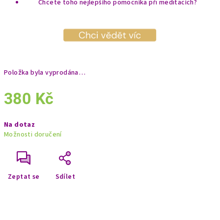
Chcete toho nejlepšího pomocníka při meditacích?
Položka byla vyprodána…
380 Kč
Měrná
Na dotaz
cena:
Možnosti doručení
Zeptat se
Sdílet