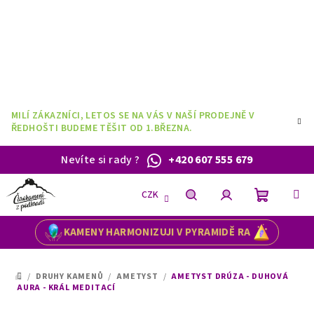
Přejít
na
obsah
MILÍ ZÁKAZNÍCI, LETOS SE NA VÁS V NAŠÍ PRODEJNĚ V
ŘEDHOŠTI BUDEME TĚŠIT OD 1.BŘEZNA.
Nevíte si rady
?
+420 607 555 679
CZK
Nákupní
Hledat
Přihlášení
KAMENY HARMONIZUJI V PYRAMIDĚ RA
košík
/
DRUHY KAMENŮ
/
AMETYST
/
AMETYST DRÚZA - DUHOVÁ
DOMŮ
AURA - KRÁL MEDITACÍ