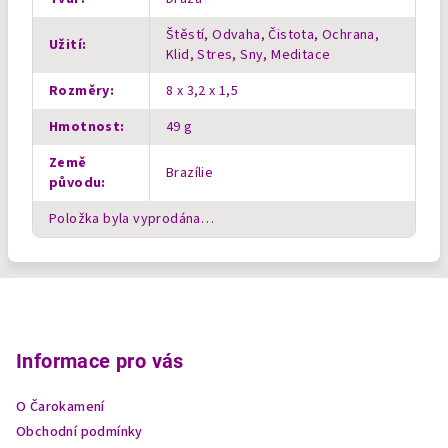
Štěstí, Odvaha, Čistota, Ochrana,
Užití
:
Klid, Stres, Sny, Meditace
Rozměry
:
8 x 3,2 x 1,5
Hmotnost
:
49 g
Země
Brazílie
původu
:
Položka byla vyprodána…
Z
á
p
Informace pro vás
a
O Čarokamení
t
Obchodní podmínky
í