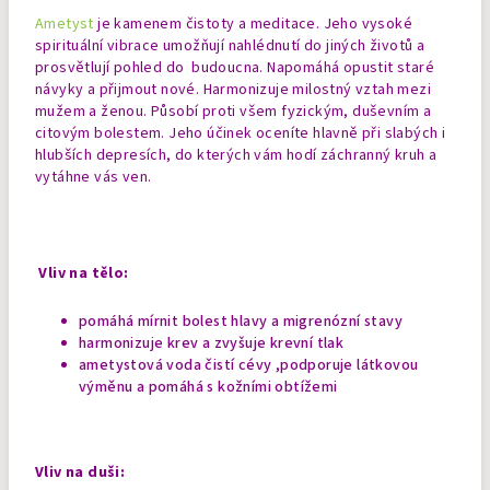
Ametyst
je kamenem čistoty a meditace. Jeho vysoké
spirituální vibrace umožňují nahlédnutí do jiných životů a
prosvětlují pohled do budoucna. Napomáhá opustit staré
návyky a přijmout nové. Harmonizuje milostný vztah mezi
mužem a ženou. Působí proti všem fyzickým, duševním a
citovým bolestem. Jeho účinek oceníte hlavně při slabých i
hlubších depresích, do kterých vám hodí záchranný kruh a
vytáhne vás ven.
Vliv na tělo:
pomáhá mírnit bolest hlavy a migrenózní stavy
harmonizuje krev a zvyšuje krevní tlak
ametystová voda čistí cévy ,podporuje látkovou
výměnu a pomáhá s kožními obtížemi
Vliv na duši: