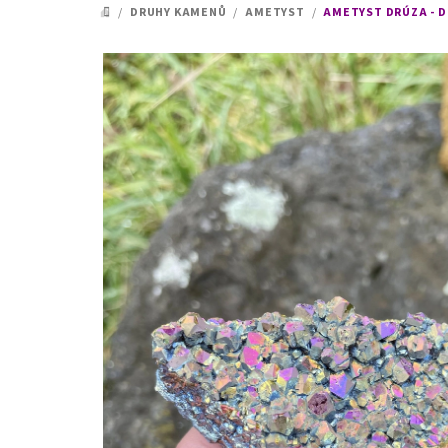
/
DRUHY KAMENŮ
/
AMETYST
/
AMETYST DRÚZA - D
DOMŮ