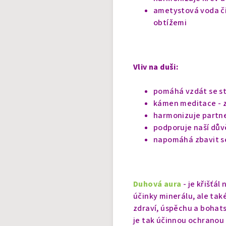
ametystová voda či
obtížemi
Vliv na duši:
pomáhá vzdát se st
kámen meditace - zk
harmonizuje partne
podporuje naší dův
napomáhá zbavit se
Duhová aura
- je křišťá
účinky minerálu, ale tak
zdraví, úspěchu a bohats
je tak účinnou ochranou 