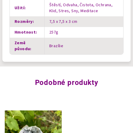
Štěstí, Odvaha, Čistota, Ochrana,
Užití
:
Klid, Stres, Sny, Meditace
Rozměry
:
7,5 x 7,5 x 3 cm
Hmotnost
:
257g
Země
Brazílie
původu
:
Podobné produkty