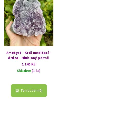
Ametyst - Král meditací -
drúza - Hlubinný portál
1 140 Kč
Skladem
(1 ks)
Ten bude můj
Z
á