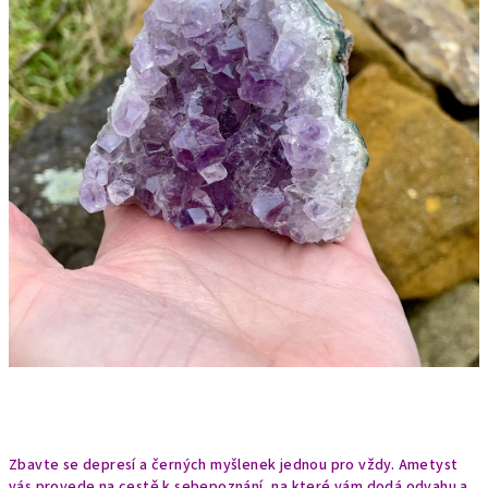
Zbavte se depresí a černých myšlenek jednou pro vždy. Ametyst
vás provede na cestě k sebepoznání, na které vám dodá odvahu a