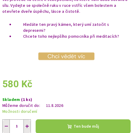
sílu. Vydejte se společně ruku v ruce vstříc všem bolestem a
otevřete dveře úspěchu, lásce a čistotě.
Hledáte ten pravý kámen, který umí zatočit s
depresemi?
Chcete toho nejlepšího pomocníka při meditacích?
580 Kč
Měrná
Skladem
(1 ks)
cena:
Můžeme doručit do:
11.8.2026
Možnosti doručení
−
+
Ten bude můj