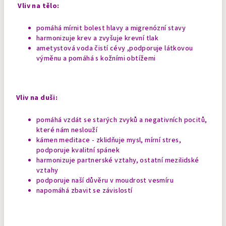
Vliv na tělo:
pomáhá mírnit bolest hlavy a migrenózní stavy
harmonizuje krev a zvyšuje krevní tlak
ametystová voda čistí cévy ,podporuje látkovou
výměnu a pomáhá s kožními obtížemi
Vliv na duši:
pomáhá vzdát se starých zvyků a negativních pocitů,
které nám neslouží
kámen meditace - zklidňuje mysl, mírní stres,
podporuje kvalitní spánek
harmonizuje partnerské vztahy, ostatní mezilidské
vztahy
podporuje naší důvěru v moudrost vesmíru
napomáhá zbavit se závislostí