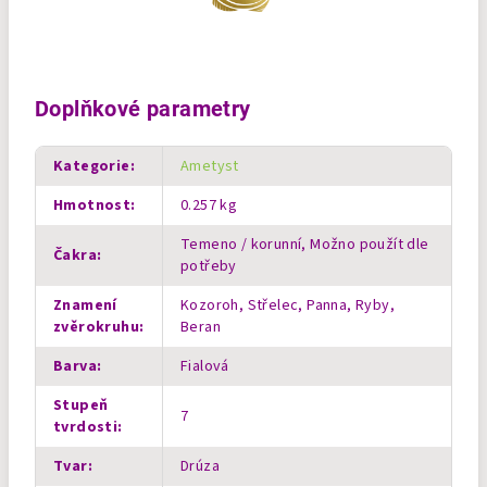
Doplňkové parametry
Kategorie
:
Ametyst
Hmotnost
:
0.257 kg
Temeno / korunní, Možno použít dle
Čakra
:
potřeby
Znamení
Kozoroh, Střelec, Panna, Ryby,
zvěrokruhu
:
Beran
Barva
:
Fialová
Stupeň
7
tvrdosti
:
Tvar
:
Drúza