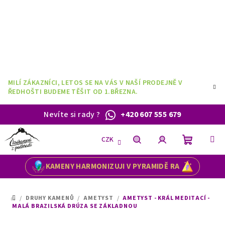
Přejít
na
obsah
MILÍ ZÁKAZNÍCI, LETOS SE NA VÁS V NAŠÍ PRODEJNĚ V
ŘEDHOŠTI BUDEME TĚŠIT OD 1.BŘEZNA.
Nevíte si rady
?
+420 607 555 679
CZK
Nákupní
Hledat
Přihlášení
KAMENY HARMONIZUJI V PYRAMIDĚ RA
košík
/
DRUHY KAMENŮ
/
AMETYST
/
AMETYST - KRÁL MEDITACÍ -
DOMŮ
MALÁ BRAZILSKÁ DRÚZA SE ZÁKLADNOU