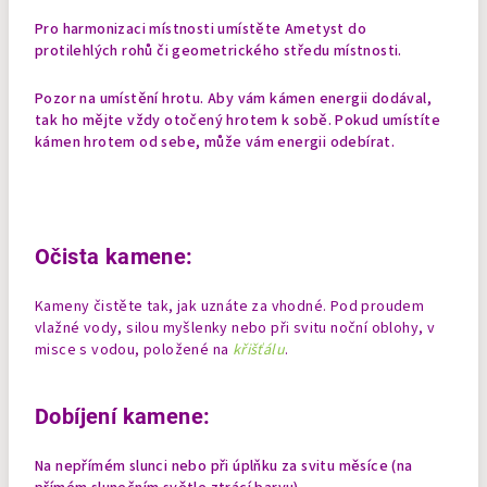
Pro harmonizaci místnosti umístěte Ametyst do
protilehlých rohů či geometrického středu místnosti.
Pozor na umístění hrotu. Aby vám kámen energii dodával,
tak ho mějte vždy otočený hrotem k sobě. Pokud umístíte
kámen
hrotem od sebe, může vám energii odebírat.
Očista kamene:
Kameny čistěte tak, jak uznáte za vhodné. Pod proudem
vlažné vody, silou myšlenky nebo při svitu noční oblohy, v
misce s vodou, položené na
křišťálu
.
Dobíjení kamene:
Na nepřímém slunci nebo při úplňku za svitu měsíce (na