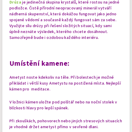
Drúza
je jedinečná skupina krystalů, které rostou na jedné
podložce. Čistě přírodní neopracovaný minerál vytváří
nádherná skupenství, která dokážou fungovat jako jedno
spojené vědomí a současně každý fungovat sám za sebe.
Využijte sílu drúzy při řešení složitých situací, kdy sami
úplně neznáte výsledek, kterého chcete dosáhnout.
Samozřejmě bude i ozdobou každého interiéru.
Umístění kamene:
Ametyst noste kdekoliv na těle. Při bolestech je možné
přikládat i větší kusy Ametystu na postižená místa. Nejlepší
kámen pro meditace.
V ložnici kámen uložte pod polštář nebo na noční stolek v
blízkosti hlavy pro lepší spánek.
Při zkouškách, pohovorech nebo jiných stresových situacích
je vhodné držet ametyst přímo v sevřené dlani.