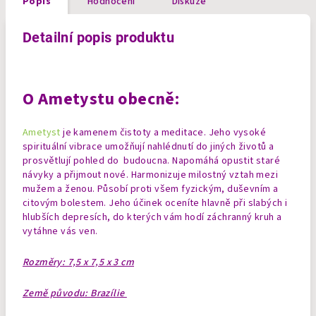
Popis
Hodnocení
Diskuze
Detailní popis produktu
O Ametystu obecně:
Ametyst
je kamenem čistoty a meditace. Jeho vysoké
spirituální vibrace umožňují nahlédnutí do jiných životů a
prosvětlují pohled do budoucna. Napomáhá opustit staré
návyky a přijmout nové. Harmonizuje milostný vztah mezi
mužem a ženou. Působí proti všem fyzickým, duševním a
citovým bolestem. Jeho účinek oceníte hlavně při slabých i
hlubších depresích, do kterých vám hodí záchranný kruh a
vytáhne vás ven.
Rozměry: 7,5 x 7,5 x 3 cm
Země původu: Brazílie