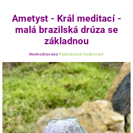
Ametyst - Král meditací -
malá brazilská drúza se
základnou
Průměrné
Neohodnoceno
Podrobnosti hodnocení
hodnocení
produktu
je
0,0
z
5
hvězdiček.