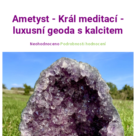
Ametyst - Král meditací -
luxusní geoda s kalcitem
Průměrné
Neohodnoceno
Podrobnosti hodnocení
hodnocení
produktu
je
0,0
z
5
hvězdiček.