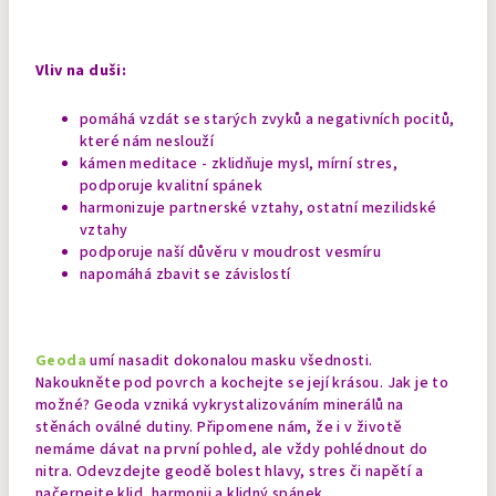
Vliv na duši:
pomáhá vzdát se starých zvyků a negativních pocitů,
které nám neslouží
kámen meditace - zklidňuje mysl, mírní stres,
podporuje kvalitní spánek
harmonizuje partnerské vztahy, ostatní mezilidské
vztahy
podporuje naší důvěru v moudrost vesmíru
napomáhá zbavit se závislostí
Geoda
umí nasadit dokonalou masku všednosti.
Nakoukněte pod povrch a kochejte se její krásou. Jak je to
možné? Geoda vzniká vykrystalizováním minerálů na
stěnách oválné dutiny. Připomene nám, že i v životě
nemáme dávat na první pohled, ale vždy pohlédnout do
nitra. Odevzdejte geodě bolest hlavy, stres či napětí a
načerpejte klid, harmonii a klidný spánek.