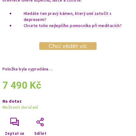
otevřete dveře úspěchu, lásce a čistotě.
A
Hledáte ten pravý kámen, který umí zatočit s
depresemi?
Chcete toho nejlepšího pomocníka při meditacích?
Položka byla vyprodána…
7 490 Kč
Měrná
Na dotaz
cena:
Možnosti doručení
Zeptat se
Sdílet