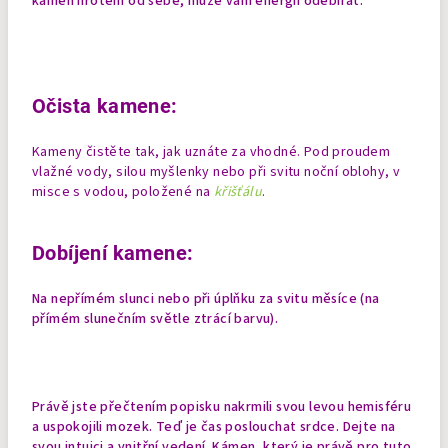
kámen
hrotem od sebe, může vám energii odebírat.
Očista kamene:
Kameny čistěte tak, jak uznáte za vhodné. Pod proudem
vlažné vody, silou myšlenky nebo při svitu noční oblohy, v
misce s vodou, položené na
křišťálu
.
Dobíjení kamene:
Na nepřímém slunci nebo při úplňku za svitu měsíce (na
přímém slunečním světle ztrácí barvu).
Právě jste přečtením popisku nakrmili svou levou hemisféru
a uspokojili mozek. Teď je čas poslouchat srdce. Dejte na
svou intuici a vnitřní vedení. Kámen, který je právě pro tuto