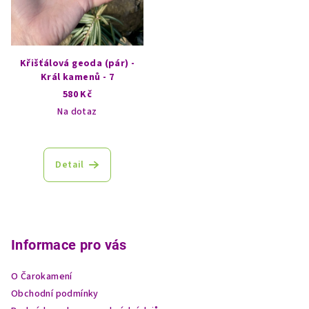
Křišťálová geoda (pár) -
Král kamenů - 7
580 Kč
Na dotaz
Detail
Z
á
p
Informace pro vás
a
O Čarokamení
t
Obchodní podmínky
í