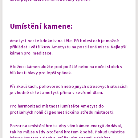
Umístění kamene:
Ametyst noste kdekoliv na těle. Při bolestech je možné
přikládat i větší kusy Ametystu na postižená místa. Nejlepší
kámen pro meditace.
V ložnici kámen uložte pod polštář nebo na noční stolek v
blízkosti hlavy pro lepší spánek.
Při zkouškách, pohovorech nebo jiných stresových situacích
je vhodné držet ametyst přímo v sevřené dlani.
Pro harmonizaci místnosti umístěte Ametyst do
protilehlých rohů či geometrického středu místnosti.
Pozor na umístění hrotu. Aby vám kámen energii dodával,
tak ho mějte vždy otočený hrotem k sobě. Pokud umístíte