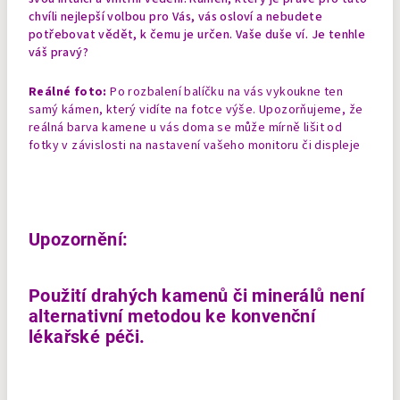
chvíli nejlepší volbou pro Vás, vás osloví a nebudete
potřebovat vědět, k čemu je určen. Vaše duše ví. Je tenhle
váš pravý?
Reálné foto:
Po rozbalení balíčku na vás vykoukne ten
samý kámen, který vidíte na fotce výše. Upozorňujeme, že
reálná barva kamene u vás doma se může mírně lišit od
fotky v závislosti na nastavení vašeho monitoru či displeje
Upozornění:
Použití drahých kamenů či minerálů není
alternativní metodou ke konvenční
lékařské péči.