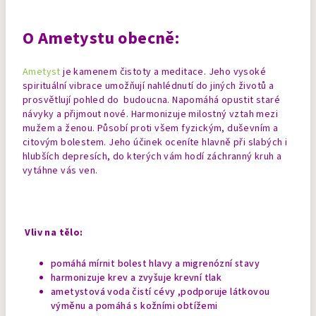
O Ametystu obecně:
Ametyst
je kamenem čistoty a meditace. Jeho vysoké
spirituální vibrace umožňují nahlédnutí do jiných životů a
prosvětlují pohled do budoucna. Napomáhá opustit staré
návyky a přijmout nové. Harmonizuje milostný vztah mezi
mužem a ženou. Působí proti všem fyzickým, duševním a
citovým bolestem. Jeho účinek oceníte hlavně při slabých i
hlubších depresích, do kterých vám hodí záchranný kruh a
vytáhne vás ven.
Vliv na tělo:
pomáhá mírnit bolest hlavy a migrenózní stavy
harmonizuje krev a zvyšuje krevní tlak
ametystová voda čistí cévy ,podporuje látkovou
výměnu a pomáhá s kožními obtížemi