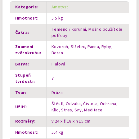
Kategorie
:
Ametyst
Hmotnost
:
5.5 kg
Temeno / korunní, Možno použít dle
Čakra
:
potřeby
Znamení
Kozoroh, Střelec, Panna, Ryby,
zvěrokruhu
:
Beran
Barva
:
Fialová
Stupeň
7
tvrdosti
:
Tvar
:
Drúza
Štěstí, Odvaha, Čistota, Ochrana,
Užití
:
Klid, Stres, Sny, Meditace
Rozměry
:
v 24 x š 18 x h 15 cm
Hmotnost
:
5,4 kg