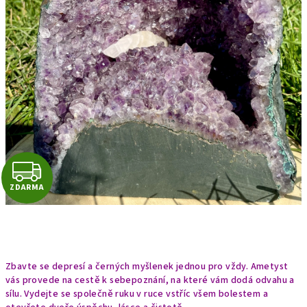
Z
ZDARMA
D
A
R
Zbavte se depresí a černých myšlenek jednou pro vždy. Ametyst
M
vás provede na cestě k sebepoznání, na které vám dodá odvahu a
sílu. Vydejte se společně ruku v ruce vstříc všem bolestem a