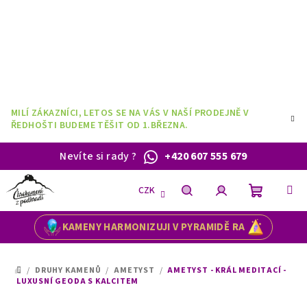
Přejít
na
obsah
MILÍ ZÁKAZNÍCI, LETOS SE NA VÁS V NAŠÍ PRODEJNĚ V
ŘEDHOŠTI BUDEME TĚŠIT OD 1.BŘEZNA.
Nevíte si rady
?
+420 607 555 679
CZK
Nákupní
Hledat
Přihlášení
KAMENY HARMONIZUJI V PYRAMIDĚ RA
košík
/
DRUHY KAMENŮ
/
AMETYST
/
AMETYST - KRÁL MEDITACÍ -
DOMŮ
LUXUSNÍ GEODA S KALCITEM