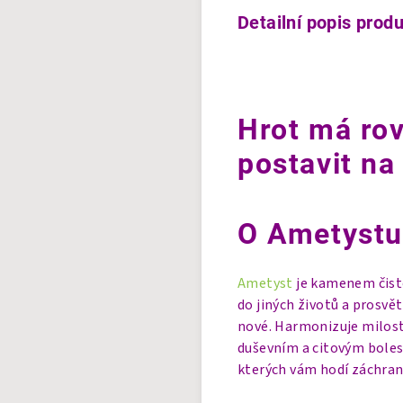
Detailní popis prod
Hrot má rov
postavit na 
O Ametystu
Ametyst
je kamenem čisto
do jiných životů a prosv
nové. Harmonizuje milost
duševním a citovým bolest
kterých vám hodí záchran