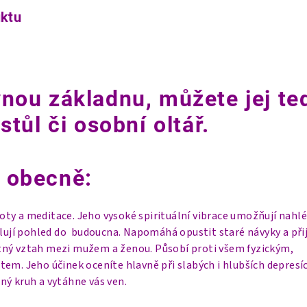
uktu
nou základnu, můžete jej te
stůl či osobní oltář.
 obecně:
ty a meditace. Jeho vysoké spirituální vibrace umožňují nahl
ětlují pohled do budoucna. Napomáhá opustit staré návyky a př
ný vztah mezi mužem a ženou. Působí proti všem fyzickým,
em. Jeho účinek oceníte hlavně při slabých i hlubších depresí
ný kruh a vytáhne vás ven.