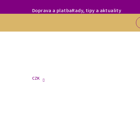
Přejít
MILÍ ZÁKAZNÍC
Doprava a platba
Rady, tipy a aktuality
na
obsah
CZK