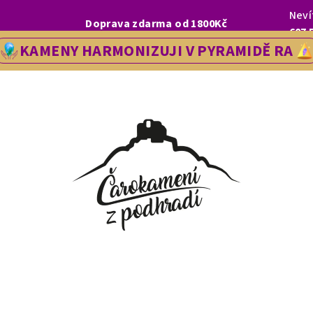
Neví
I, LETOS SE NA VÁS V NAŠÍ PRODEJNĚ V ŘEDHOŠTI BUDEME TĚŠIT OD
Doprava zdarma od 1800Kč
607 
KAMENY HARMONIZUJI V PYRAMIDĚ RA