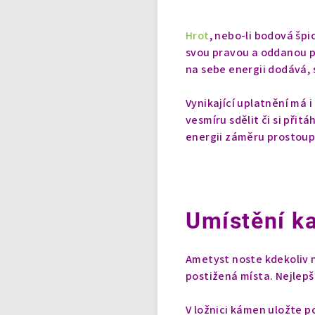
Hrot
, nebo-li bodová špi
svou pravou a oddanou p
na sebe energii dodává, 
Vynikající uplatnění má i
vesmíru sdělit či si přit
energii záměru prostoup
Umístění k
Ametyst noste kdekoliv n
postižená místa. Nejlep
V ložnici kámen uložte po