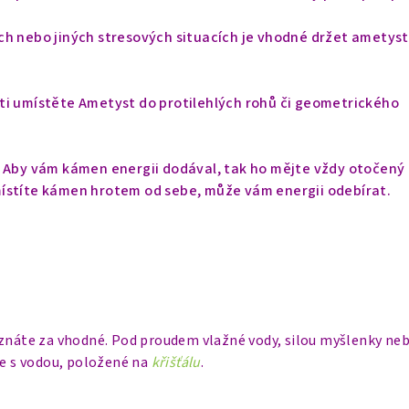
ch nebo jiných stresových situacích je vhodné držet ametyst
ti umístěte Ametyst do protilehlých rohů či geometrického
. Aby vám kámen energii dodával, tak ho mějte vždy otočený
místíte kámen
hrotem od sebe, může vám energii odebírat.
uznáte za vhodné. Pod proudem vlažné vody, silou myšlenky neb
ce s vodou, položené na
křišťálu
.