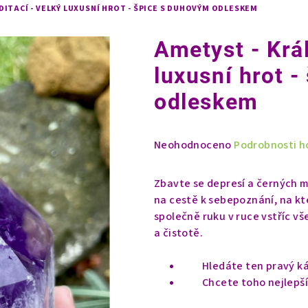
DITACÍ - VELKÝ LUXUSNÍ HROT - ŠPICE S DUHOVÝM ODLESKEM
Ametyst - Král
luxusní hrot 
odleskem
Průměrné
Neohodnoceno
Podrobnosti h
hodnocení
produktu
Zbavte se depresí a černých 
je
na cestě k sebepoznání, na kt
0,0
společně ruku v ruce vstříc v
z
a čistotě.
5
hvězdiček.
Hledáte ten pravý k
Chcete toho nejlepš