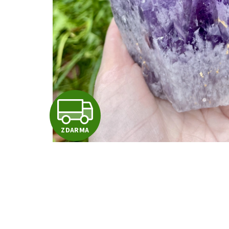
Z
ZDARMA
D
A
R