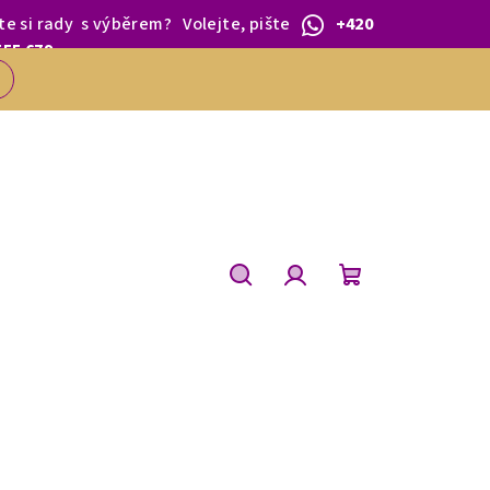
te si rady
s výběrem
?
Volejte, pište
+420
 1.BŘEZNA.
555 679
Hledat
Přihlášení
Nákupní
košík