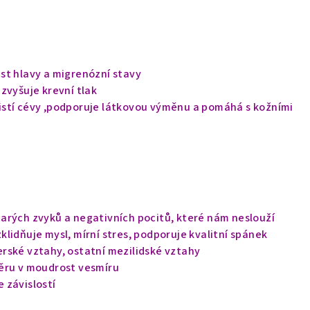
st hlavy a migrenózní stavy
zvyšuje krevní tlak
stí cévy ,podporuje látkovou výměnu a pomáhá s kožními
arých zvyků a negativních pocitů, které nám neslouží
lidňuje mysl, mírní stres, podporuje kvalitní spánek
rské vztahy, ostatní mezilidské vztahy
ěru v moudrost vesmíru
 závislostí