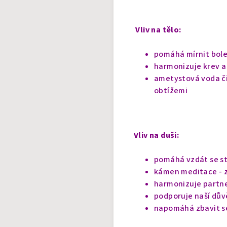
Vliv na tělo:
pomáhá mírnit bole
harmonizuje krev a 
ametystová voda či
obtížemi
Vliv na duši:
pomáhá vzdát se st
kámen meditace - zk
harmonizuje partne
podporuje naší dův
napomáhá zbavit se