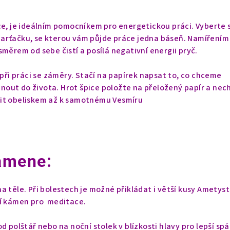
ce, je ideálním pomocníkem pro energetickou práci. Vyberte s
arťačku, se kterou vám půjde práce jedna báseň. Namířením
směrem od sebe čistí a posílá negativní energii pryč.
 při práci se záměry. Stačí na papírek napsat to, co chceme
áhnout do života. Hrot špice položte na přeložený papír a nec
it obeliskem až k samotnému Vesmíru
amene:
a těle. Při bolestech je možné přikládat i větší kusy Ametys
ší kámen pro meditace.
d polštář nebo na noční stolek v blízkosti hlavy pro lepší sp