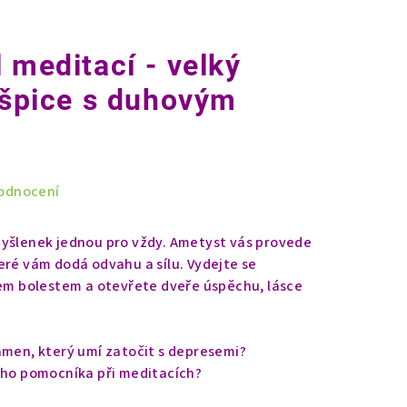
 meditací - velký
- špice s duhovým
odnocení
myšlenek jednou pro vždy. Ametyst vás provede
eré vám dodá odvahu a sílu. Vydejte se
šem bolestem a otevřete dveře úspěchu, lásce
ámen, který umí zatočit s depresemi?
ího pomocníka při meditacích?