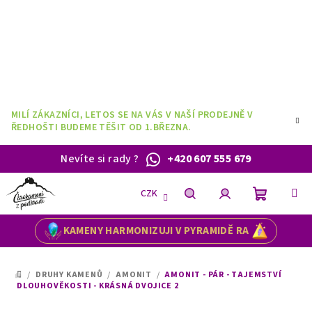
Přejít
na
obsah
MILÍ ZÁKAZNÍCI, LETOS SE NA VÁS V NAŠÍ PRODEJNĚ V
ŘEDHOŠTI BUDEME TĚŠIT OD 1.BŘEZNA.
Nevíte si rady
?
+420 607 555 679
CZK
Nákupní
Hledat
Přihlášení
KAMENY HARMONIZUJI V PYRAMIDĚ RA
košík
/
DRUHY KAMENŮ
/
AMONIT
/
AMONIT - PÁR - TAJEMSTVÍ
DOMŮ
DLOUHOVĚKOSTI - KRÁSNÁ DVOJICE 2