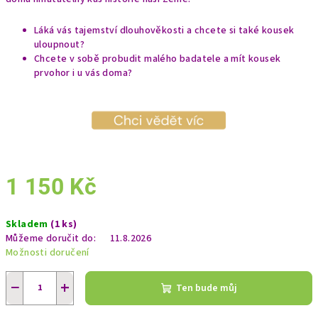
Láká vás tajemství dlouhověkosti a chcete si také kousek
uloupnout?
Chcete v sobě probudit malého badatele a mít kousek
prvohor i u vás doma?
1 150 Kč
Měrná
Skladem
(1 ks)
cena:
Můžeme doručit do:
11.8.2026
Možnosti doručení
−
+
Ten bude můj