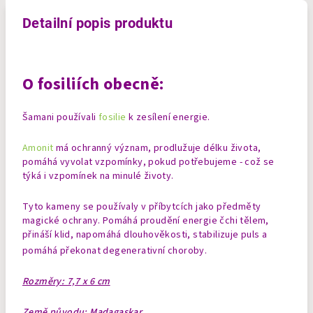
Detailní popis produktu
O fosiliích
obecně:
Šamani používali
fosilie
k zesílení energie.
Amonit
má ochranný význam, prodlužuje délku života,
pomáhá vyvolat vzpomínky, pokud potřebujeme - což se
týká i vzpomínek na minulé životy.
Tyto kameny se používaly v příbytcích jako předměty
magické ochrany. Pomáhá proudění energie čchi tělem,
přináší klid, napomáhá dlouhověkosti, stabilizuje puls a
pomáhá překonat degenerativní choroby.
Rozměry: 7,7 x 6 cm
Země původu: Madagaskar