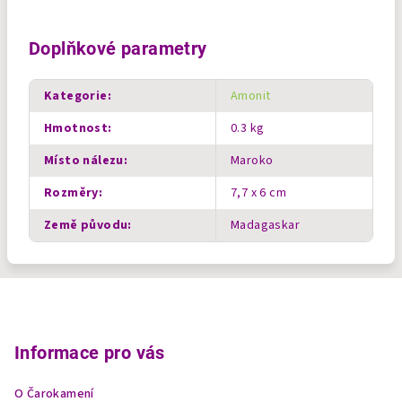
Doplňkové parametry
Kategorie
:
Amonit
Hmotnost
:
0.3 kg
Místo nálezu
:
Maroko
Rozměry
:
7,7 x 6 cm
Země původu
:
Madagaskar
Z
á
p
Informace pro vás
a
O Čarokamení