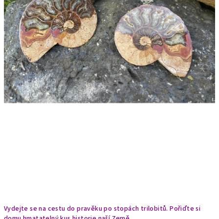
Vydejte se na cestu do pravěku po stopách trilobitů. Pořiďte si
domu hmatatelný kus historie naší Země.