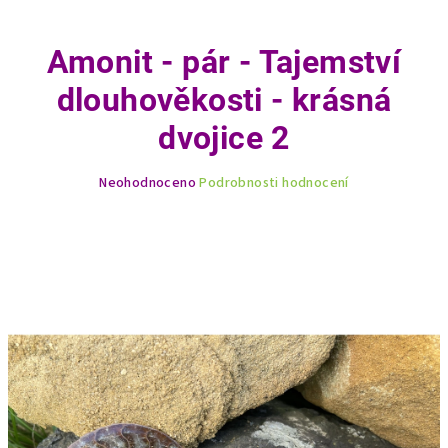
Amonit - pár - Tajemství
dlouhověkosti - krásná
dvojice 2
Průměrné
Neohodnoceno
Podrobnosti hodnocení
hodnocení
produktu
je
0,0
z
5
hvězdiček.