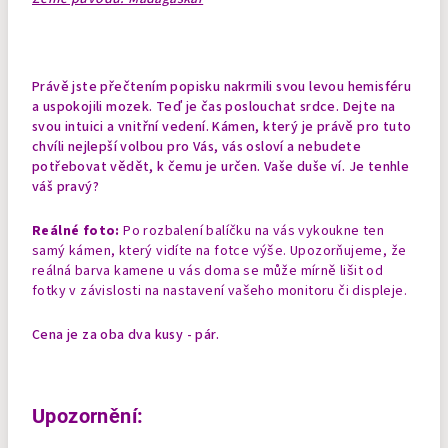
Právě jste přečtením popisku nakrmili svou levou hemisféru
a uspokojili mozek. Teď je čas poslouchat srdce. Dejte na
svou intuici a vnitřní vedení. Kámen, který je právě pro tuto
chvíli nejlepší volbou pro Vás, vás osloví a nebudete
potřebovat vědět, k čemu je určen. Vaše duše ví. Je tenhle
váš pravý?
Reálné foto:
Po rozbalení balíčku na vás vykoukne ten
samý kámen, který vidíte na fotce výše. Upozorňujeme, že
reálná barva kamene u vás doma se může mírně lišit od
fotky v závislosti na nastavení vašeho monitoru či displeje.
Cena je za oba dva kusy - pár.
Upozornění: