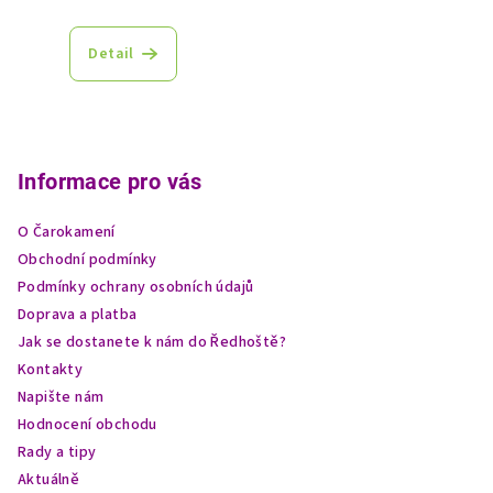
Detail
Z
á
p
Informace pro vás
a
O Čarokamení
t
Obchodní podmínky
í
Podmínky ochrany osobních údajů
Doprava a platba
Jak se dostanete k nám do Ředhoště?
Kontakty
Napište nám
Hodnocení obchodu
Rady a tipy
Aktuálně