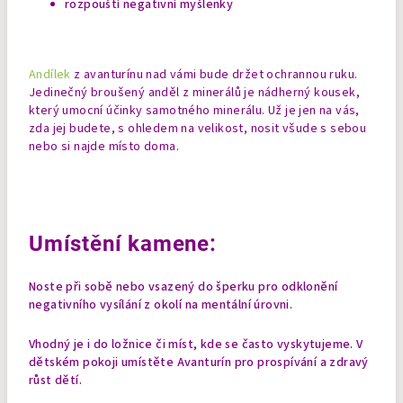
rozpouští negativní myšlenky
Andílek
z avanturínu nad vámi bude držet ochrannou ruku.
Jedinečný broušený anděl z minerálů je nádherný kousek,
který umocní účinky samotného minerálu. Už je jen na vás,
zda jej budete, s ohledem na velikost, nosit všude s sebou
nebo si najde místo doma.
Umístění kamene:
Noste při sobě nebo vsazený do šperku pro odklonění
negativního vysílání z okolí na mentální úrovni.
Vhodný je i do ložnice či míst, kde se často vyskytujeme. V
dětském pokoji umístěte Avanturín pro prospívání a zdravý
růst dětí.