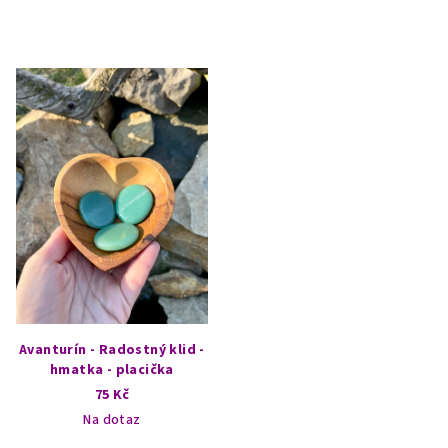
Avanturín - Radostný klid -
hmatka - placička
75 Kč
Na dotaz