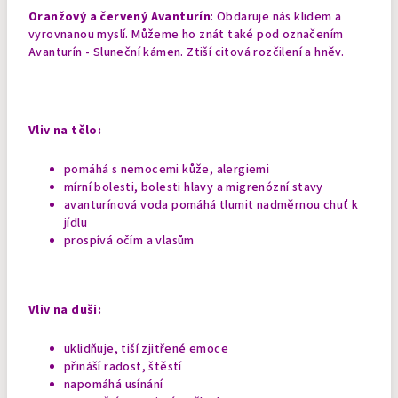
Oranžový a červený Avanturín
: Obdaruje nás klidem a
vyrovnanou myslí. Můžeme ho znát také pod označením
Avanturín - Sluneční kámen. Ztiší citová rozčilení a hněv.
Vliv na tělo:
pomáhá s nemocemi kůže, alergiemi
mírní bolesti, bolesti hlavy a migrenózní stavy
avanturínová voda pomáhá tlumit nadměrnou chuť k
jídlu
prospívá očím a vlasům
Vliv na duši:
uklidňuje, tiší zjitřené emoce
přináší radost, štěstí
napomáhá usínání