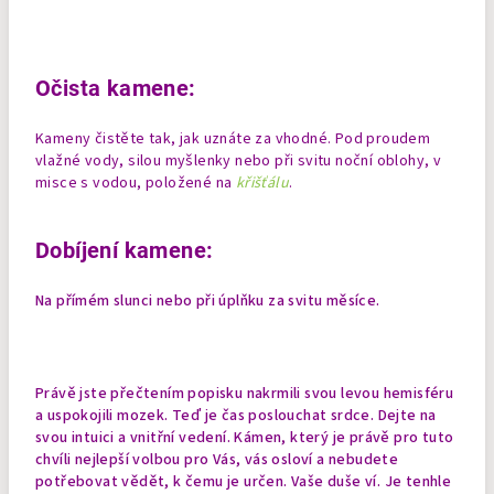
Očista kamene:
Kameny čistěte tak, jak uznáte za vhodné. Pod proudem
vlažné vody, silou myšlenky nebo při svitu noční oblohy, v
misce s vodou, položené na
křišťálu
.
Dobíjení kamene:
Na přímém slunci nebo při úplňku za svitu měsíce.
Právě jste přečtením popisku nakrmili svou levou hemisféru
a uspokojili mozek. Teď je čas poslouchat srdce. Dejte na
svou intuici a vnitřní vedení. Kámen, který je právě pro tuto
chvíli nejlepší volbou pro Vás, vás osloví a nebudete
potřebovat vědět, k čemu je určen. Vaše duše ví. Je tenhle