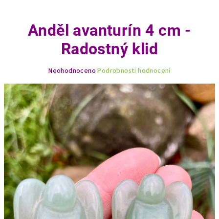
Anděl avanturín 4 cm -
Radostný klid
Průměrné
Neohodnoceno
Podrobnosti hodnocení
hodnocení
produktu
je
0,0
z
5
hvězdiček.