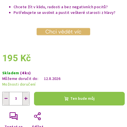
Chcete žít v klidu, radosti a bez negativních pocitů?
Potřebujete se uvolnit a pustit veškeré starosti z hlavy?
195 Kč
Měrná
Skladem
(4 ks)
cena:
Můžeme doručit do:
12.8.2026
Možnosti doručení
−
+
Ten bude můj
Zeptat se
Sdílet