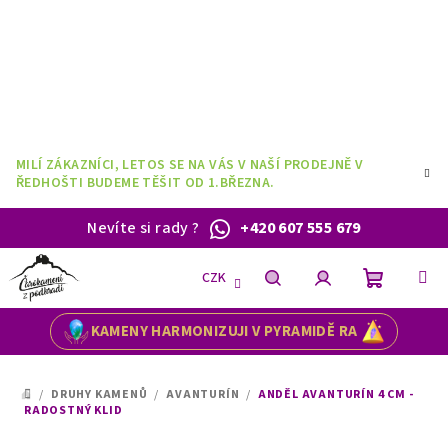
Přejít
na
obsah
MILÍ ZÁKAZNÍCI, LETOS SE NA VÁS V NAŠÍ PRODEJNĚ V
ŘEDHOŠTI BUDEME TĚŠIT OD 1.BŘEZNA.
Nevíte si rady
?
+420 607 555 679
CZK
Nákupní
Hledat
Přihlášení
KAMENY HARMONIZUJI V PYRAMIDĚ RA
košík
/
DRUHY KAMENŮ
/
AVANTURÍN
/
ANDĚL AVANTURÍN 4 CM -
DOMŮ
RADOSTNÝ KLID