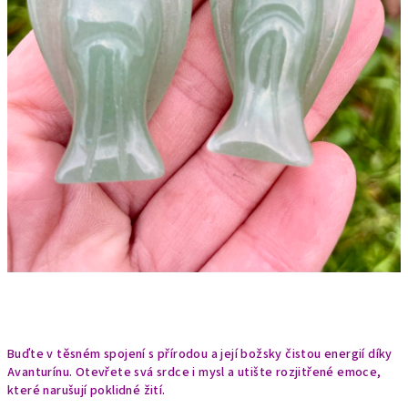
Buďte v těsném spojení s přírodou a její božsky čistou energií díky
Avanturínu. Otevřete svá srdce i mysl a utište rozjitřené emoce,
které narušují poklidné žití.