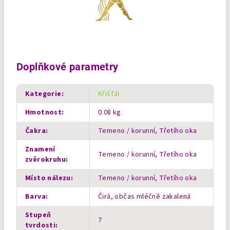
Doplňkové parametry
Kategorie
:
Křišťál
Hmotnost
:
0.08 kg
Čakra
:
Temeno / korunní, Třetího oka
Znamení
Temeno / korunní, Třetího oka
zvěrokruhu
:
Místo nálezu
:
Temeno / korunní, Třetího oka
Barva
:
Čirá, občas mléčně zakalená
Stupeň
7
tvrdosti
: