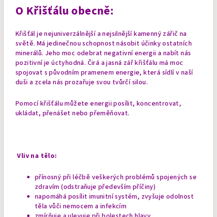
O Křišťálu obecně:
Křišťál je nejuniverzálnější a nejsilnější kamenný zářič na
světě. Má jedinečnou schopnost násobit účinky ostatních
minerálů. Jeho moc odebrat negativní energii a nabít nás
pozitivní je úctyhodná. Čirá a jasná zář křišťálu má moc
spojovat s původním pramenem energie, která sídlí v naší
duši a zcela nás prozařuje svou tvůrčí silou.
Pomocí křišťálu můžete energii posílit, koncentrovat,
ukládat, přenášet nebo přeměňovat.
Vliv na tělo:
přínosný při léčbě veškerých problémů spojených se
zdravím (odstraňuje především příčiny)
napomáhá posílit imunitní systém, zvyšuje odolnost
těla vůči nemocem a infekcím
zmírňuje a ulevuje při bolestech hlavy