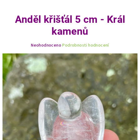
Anděl křišťál 5 cm - Král
kamenů
Průměrné
Neohodnoceno
Podrobnosti hodnocení
hodnocení
produktu
je
0,0
z
5
hvězdiček.