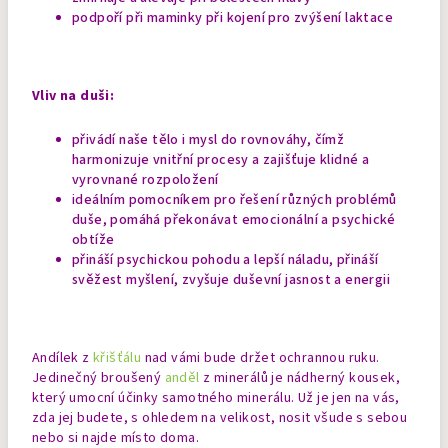
podpoří při maminky při kojení pro zvýšení laktace
Vliv na duši:
přivádí naše tělo i mysl do rovnováhy, čímž
harmonizuje vnitřní procesy a zajišťuje klidné a
vyrovnané rozpoložení
ideálním pomocníkem pro řešení různých problémů
duše, pomáhá překonávat emocionální a psychické
obtíže
přináší psychickou pohodu a lepší náladu, přináší
svěžest myšlení, zvyšuje duševní jasnost a energii
Andílek z
k
řišťálu
nad vámi bude držet ochrannou ruku.
Jedinečný broušený
anděl
z minerálů je nádherný kousek,
který umocní účinky samotného minerálu. Už je jen na vás,
zda jej budete, s ohledem na velikost, nosit všude s sebou
nebo si najde místo doma.