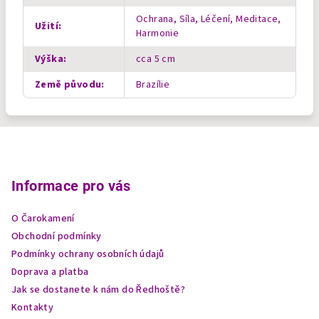
Ochrana, Síla, Léčení, Meditace,
Užití
:
Harmonie
Výška
:
cca 5 cm
Země původu
:
Brazílie
Z
á
p
Informace pro vás
a
O Čarokamení
t
Obchodní podmínky
í
Podmínky ochrany osobních údajů
Doprava a platba
Jak se dostanete k nám do Ředhoště?
Kontakty