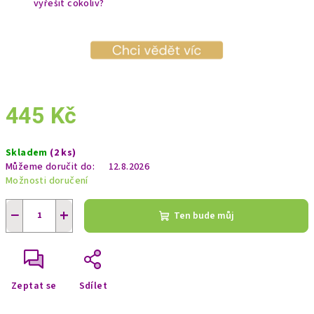
vyřešit cokoliv?
445 Kč
Měrná
Skladem
(2 ks)
cena:
Můžeme doručit do:
12.8.2026
Možnosti doručení
−
+
Ten bude můj
Zeptat se
Sdílet