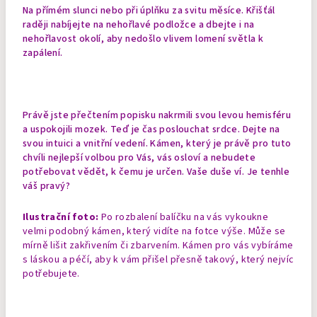
Na přímém slunci nebo při úplňku za svitu měsíce. Křišťál
raději nabíjejte na nehořlavé podložce a dbejte i na
nehořlavost okolí, aby nedošlo vlivem lomení světla k
zapálení.
Právě jste přečtením popisku nakrmili svou levou hemisféru
a uspokojili mozek. Teď je čas poslouchat srdce. Dejte na
svou intuici a vnitřní vedení. Kámen, který je právě pro tuto
chvíli nejlepší volbou pro Vás, vás osloví a nebudete
potřebovat vědět, k čemu je určen. Vaše duše ví. Je tenhle
váš pravý?
Ilustrační foto:
Po rozbalení balíčku na vás vykoukne
velmi podobný kámen, který vidíte na fotce výše. Může se
mírně lišit zakřivením či zbarvením. Kámen pro vás vybíráme
s láskou a péčí, aby k vám přišel přesně takový, který nejvíc
potřebujete.