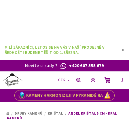
Přejít
na
obsah
MILÍ ZÁKAZNÍCI, LETOS SE NA VÁS V NAŠÍ PRODEJNĚ V
ŘEDHOŠTI BUDEME TĚŠIT OD 1.BŘEZNA.
Nevíte si rady
?
+420 607 555 679
CZK
Nákupní
Hledat
Přihlášení
KAMENY HARMONIZUJI V PYRAMIDĚ RA
košík
/
DRUHY KAMENŮ
/
KŘIŠŤÁL
/
ANDĚL KŘIŠŤÁL 5 CM - KRÁL
DOMŮ
KAMENŮ