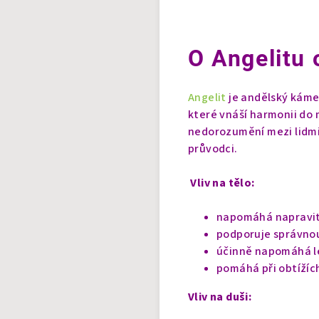
O Angelitu 
Angelit
je andělský kámen
které vnáší harmonii do 
nedorozumění mezi lidmi.
průvodci.
Vliv na tělo:
napomáhá napravit 
podporuje správnou
účinně napomáhá lé
pomáhá při obtížích
Vliv na duši: