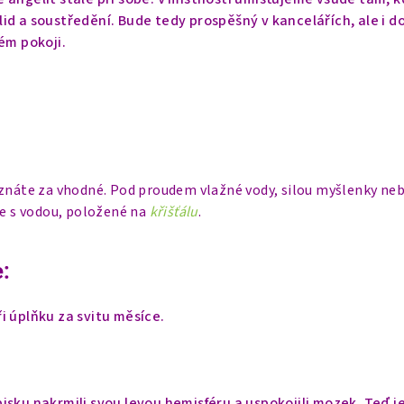
id a soustředění. Bude tedy prospěšný v kancelářích, ale i d
ém pokoji.
uznáte za vhodné. Pod proudem vlažné vody, silou myšlenky neb
ce s vodou, položené na
křišťálu
.
:
i úplňku za svitu měsíce.
isku nakrmili svou levou hemisféru a uspokojili mozek. Teď j