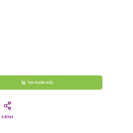
Ten bude můj
Sdílet