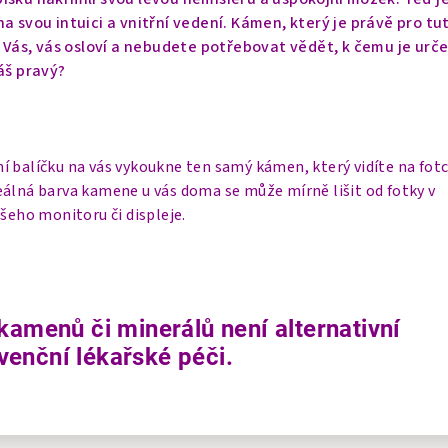
a svou intuici a vnitřní vedení. Kámen, který je právě pro tu
o Vás, vás osloví a nebudete potřebovat vědět, k čemu je urče
áš pravý?
í balíčku na vás vykoukne ten samý kámen, který vidíte na fot
eálná barva kamene u vás doma se může mírně lišit od fotky v
ašeho monitoru či displeje.
kamenů či minerálů není alternativní
enční lékařské péči.