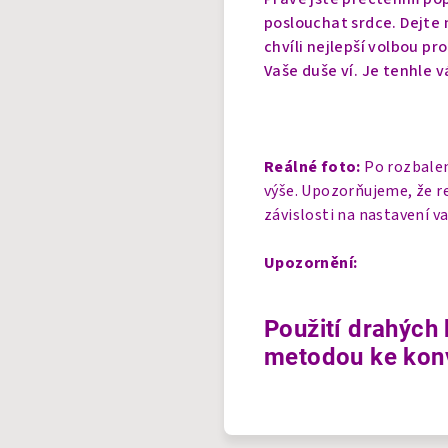
poslouchat srdce. Dejte n
chvíli nejlepší volbou pr
Vaše duše ví. Je tenhle v
Reálné foto:
Po rozbalen
výše. Upozorňujeme, že r
závislosti na nastavení v
Upozornění:
Použití drahých 
metodou ke konv