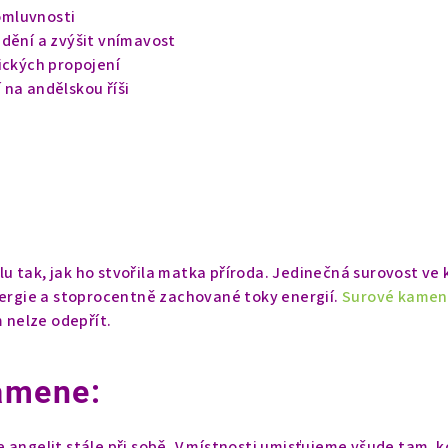
mluvnosti
adění a zvýšit vnímavost
ických propojení
 na andělskou říši
 tak, jak ho stvořila matka příroda. Jedinečná surovost ve 
nergie a stoprocentně zachované toky energií.
Surové kamen
m nelze odepřít.
amene:
 angelit stále při sobě. V místnosti umisťujeme všude tam, 