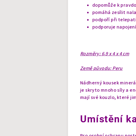
dopomůže k pravdo
pomáhá zesílit nal
podpoří při telepat
podporuje napojení
Rozměry: 6,9 x 4 x 4 cm
Země původu: Peru
Nádherný kousek minerálu
je skryto mnoho síly a e
mají své kouzlo, které ji
Umístění k
Pro osobní ochranu noste