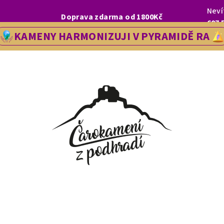
Neví
I, LETOS SE NA VÁS V NAŠÍ PRODEJNĚ V ŘEDHOŠTI BUDEME TĚŠIT OD
Doprava zdarma od 1800Kč
607 
KAMENY HARMONIZUJI V PYRAMIDĚ RA