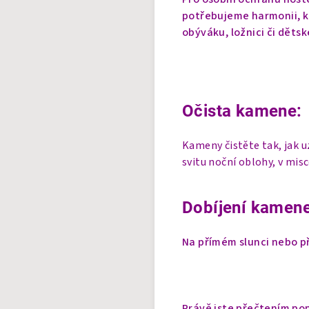
potřebujeme harmonii, kl
obýváku, ložnici či dětsk
Očista kamene:
Kameny čistěte tak, jak 
svitu noční oblohy, v mis
Dobíjení kamene
Na přímém slunci nebo př
Právě jste přečtením pop