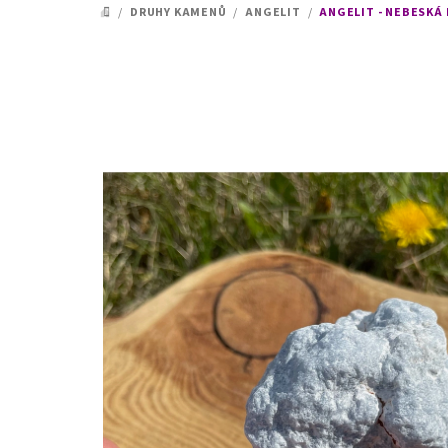
/
DRUHY KAMENŮ
/
ANGELIT
/
ANGELIT - NEBESKÁ 
DOMŮ