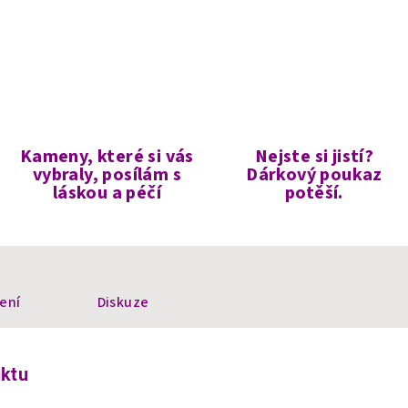
Kameny, které si vás
Nejste si jistí?
vybraly, posílám s
Dárkový poukaz
láskou a péčí
potěší.
ení
Diskuze
uktu