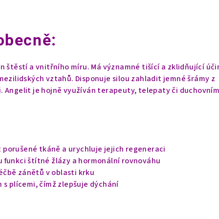
obecně:
 štěstí a vnitřního míru. Má významné tišící a zklidňující úči
mezilidských vztahů. Disponuje silou zahladit jemné šrámy z
 Angelit je hojně využíván terapeuty, telepaty či duchovním
porušené tkáně a urychluje jejich regeneraci
 funkci štítné žlázy a hormonální rovnováhu
čbě zánětů v oblasti krku
 s plícemi, čímž zlepšuje dýchání