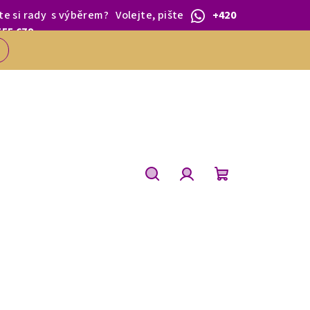
te si rady
s výběrem
?
Volejte, pište
+420
 1.BŘEZNA.
555 679
Hledat
Přihlášení
Nákupní
košík