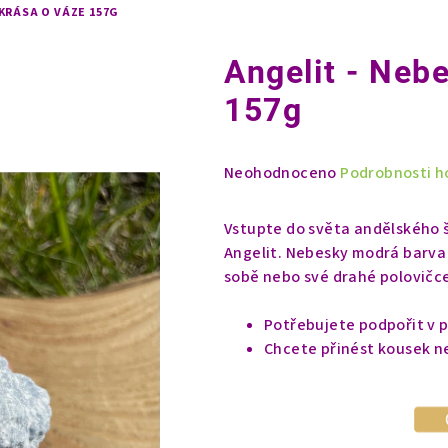
KRÁSA O VÁZE 157G
Angelit - Neb
157g
Průměrné
Neohodnoceno
Podrobnosti h
hodnocení
produktu
Vstupte do světa andělského š
je
Angelit. Nebesky modrá barva s
0,0
sobě nebo své drahé polovičc
z
5
Potřebujete podpořit v 
hvězdiček.
Chcete přinést kousek n