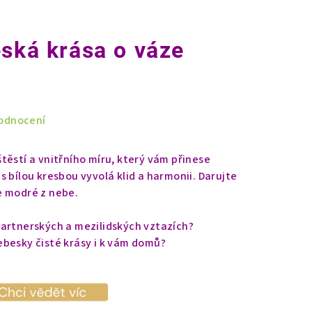
eská krása o váze
odnocení
těstí a vnitřního míru, který vám přinese
 bílou kresbou vyvolá klid a harmonii. Darujte
e modré z nebe.
partnerských a mezilidských vztazích?
ebesky čisté krásy i k vám domů?