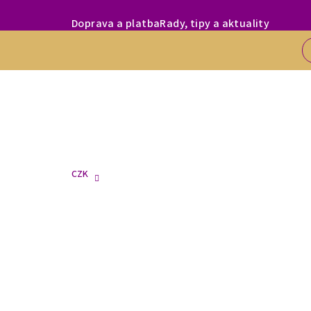
Přejít
MILÍ ZÁKAZNÍC
Doprava a platba
Rady, tipy a aktuality
na
obsah
CZK