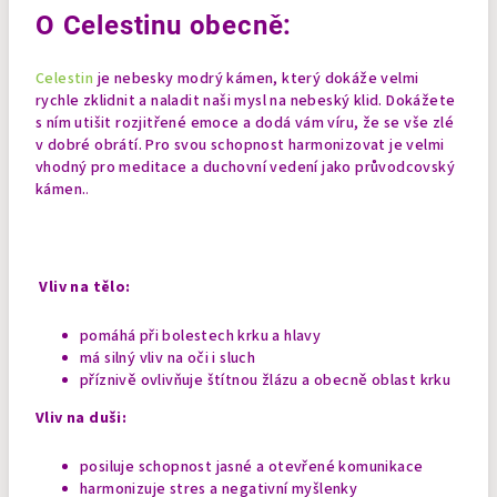
O Celestinu obecně:
Celestin
je nebesky modrý kámen, který dokáže velmi
rychle zklidnit a naladit naši mysl na nebeský klid. Dokážete
s ním utišit rozjitřené emoce a dodá vám víru, že se vše zlé
v dobré obrátí. Pro svou schopnost harmonizovat je velmi
vhodný pro meditace a duchovní vedení jako průvodcovský
kámen.
.
Vliv na tělo:
pomáhá při bolestech krku a hlavy
má silný vliv na oči i sluch
příznivě ovlivňuje štítnou žlázu a obecně oblast krku
Vliv na duši:
posiluje schopnost jasné a otevřené komunikace
harmonizuje stres a negativní myšlenky