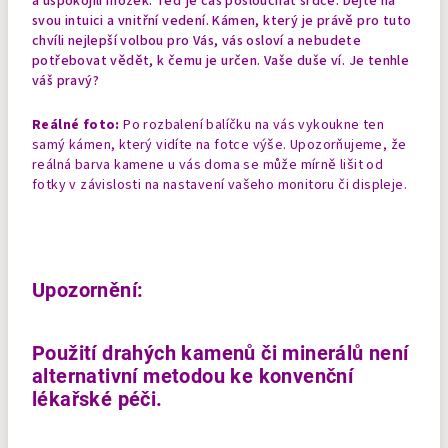
a uspokojili mozek. Teď je čas poslouchat srdce. Dejte na
svou intuici a vnitřní vedení. Kámen, který je právě pro tuto
chvíli nejlepší volbou pro Vás, vás osloví a nebudete
potřebovat vědět, k čemu je určen. Vaše duše ví. Je tenhle
váš pravý?
Reálné foto:
Po rozbalení balíčku na vás vykoukne ten
samý kámen, který vidíte na fotce výše. Upozorňujeme, že
reálná barva kamene u vás doma se může mírně lišit od
fotky v závislosti na nastavení vašeho monitoru či displeje.
Upozornění:
Použití drahých kamenů či minerálů není
alternativní metodou ke konvenční
lékařské péči.