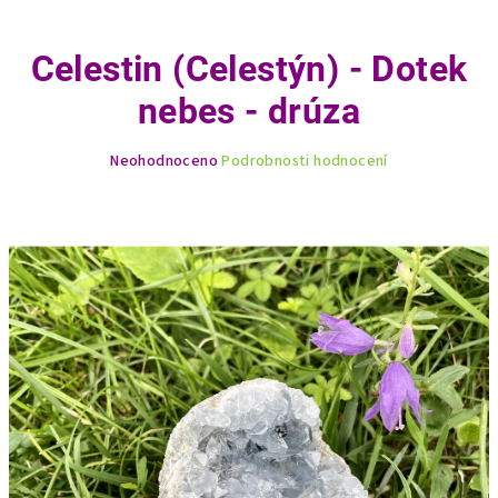
Celestin (Celestýn) - Dotek
nebes - drúza
Průměrné
Neohodnoceno
Podrobnosti hodnocení
hodnocení
produktu
je
0,0
z
5
hvězdiček.