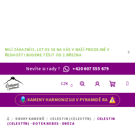
Přejít
na
obsah
MILÍ ZÁKAZNÍCI, LETOS SE NA VÁS V NAŠÍ PRODEJNĚ V
ŘEDHOŠTI BUDEME TĚŠIT OD 1.BŘEZNA.
Nevíte si rady
?
+420 607 555 679
CZK
Nákupní
Hledat
Přihlášení
KAMENY HARMONIZUJI V PYRAMIDĚ RA
košík
/
DRUHY KAMENŮ
/
CELESTIN (CELESTÝN)
/
CELESTIN
DOMŮ
(CELESTÝN) - DOTEK NEBES - DRÚZA