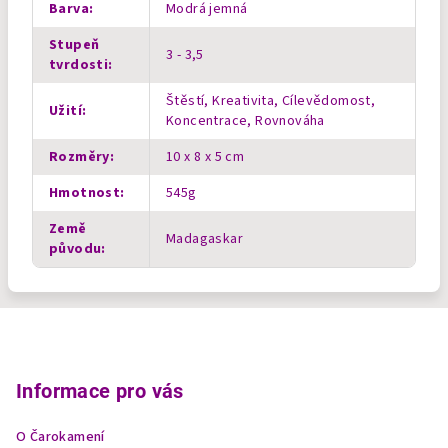
Barva
:
Modrá jemná
Stupeň
3 - 3,5
tvrdosti
:
Štěstí, Kreativita, Cílevědomost,
Užití
:
Koncentrace, Rovnováha
Rozměry
:
10 x 8 x 5 cm
Hmotnost
:
545g
Země
Madagaskar
původu
:
Z
á
p
Informace pro vás
a
O Čarokamení