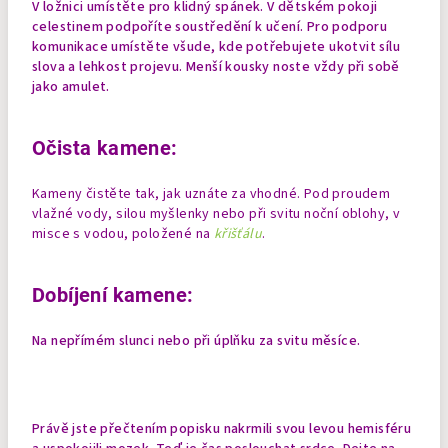
V ložnici umístěte pro klidný spánek. V dětském pokoji
celestinem podpoříte soustředění k učení. Pro podporu
komunikace umístěte všude, kde potřebujete ukotvit sílu
slova a lehkost projevu.
Menší kousky noste vždy při sobě
jako amulet.
Očista kamene:
Kameny čistěte tak, jak uznáte za vhodné. Pod proudem
vlažné vody, silou myšlenky nebo při svitu noční oblohy, v
misce s vodou, položené na
křišťálu
.
Dobíjení kamene:
Na nepřímém slunci nebo při úplňku za svitu měsíce.
Právě jste přečtením popisku nakrmili svou levou hemisféru