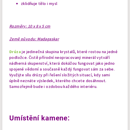
zklidňuje tělo i mysl
Rozměry: 10 x 8 x 5 cm
Země původu: Madagaskar
Drúza
je jedinečná skupina krystalů, které rostou na jedné
podložce. Čistě přírodní neopracovaný minerál vytváří
nádherná skupenství, která dokážou fungovat jako jedno
spojené vědomí a současně každý fungovat sám za sebe.
Využijte sílu drúzy při řešení složitých situací, kdy sami
úplně neznáte výsledek, kterého chcete dosáhnout.
Samozřejmě bude i ozdobou každého interiéru.
Umístění kamene: