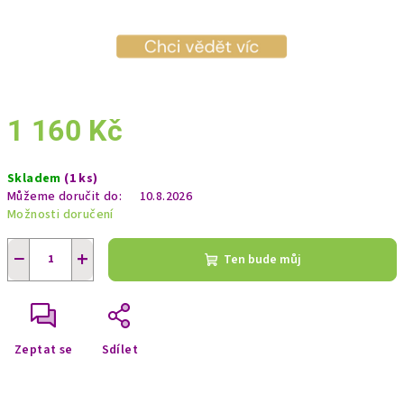
1 160 Kč
Měrná
Skladem
(1 ks)
cena:
Můžeme doručit do:
10.8.2026
Možnosti doručení
−
+
Ten bude můj
Zeptat se
Sdílet