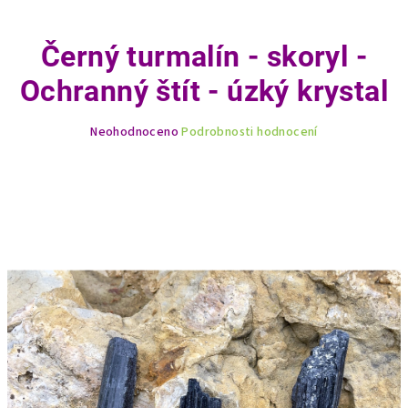
Černý turmalín - skoryl -
Ochranný štít - úzký krystal
Průměrné
Neohodnoceno
Podrobnosti hodnocení
hodnocení
produktu
je
0,0
z
5
hvězdiček.