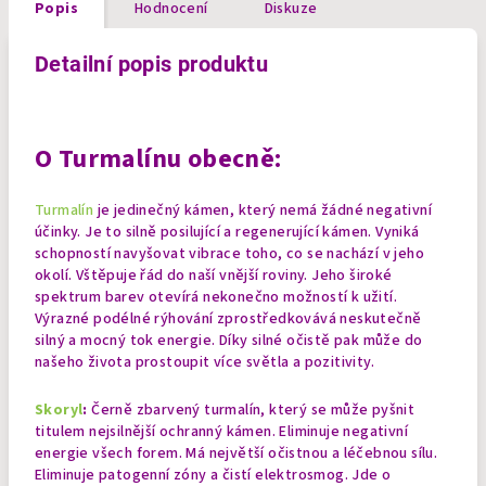
Popis
Hodnocení
Diskuze
Detailní popis produktu
O Turmalínu obecně:
Turmalín
je jedinečný kámen, který nemá žádné negativní
účinky. Je to silně posilující a regenerující kámen. Vyniká
schopností navyšovat vibrace toho, co se nachází v jeho
okolí. Vštěpuje řád do naší vnější roviny. Jeho široké
spektrum barev otevírá nekonečno možností k užití.
Výrazné podélné rýhování zprostředkovává neskutečně
silný a mocný tok energie. Díky silné očistě pak může do
našeho života prostoupit více světla a pozitivity.
Skoryl
:
Černě zbarvený turmalín, který se může pyšnit
titulem nejsilnější ochranný kámen. Eliminuje negativní
energie všech forem. Má největší očistnou a léčebnou sílu.
Eliminuje patogenní zóny a čistí elektrosmog. Jde o