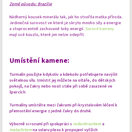
Země původu: Brazílie
Nádherný kousek minerálu tak, jak ho stvořila matka příroda.
Jedinečná surovost ve které je skryto mnoho síly a energie
a stoprocentně zachované toky energií.
Surové kameny
mají své kouzlo, které jim nelze odepřít.
Umístění kamene:
Turmalín použijte kdykoliv a kdekoliv potřebujete navýšit
světelnou sílu. Umístit jej můžete na oltáře, do dětských
pokojů, na čakry nebo nosit stále při sobě zasazené ve
špercích.
Turmalíny umístěte mezi čakrami při krystalovém léčení k
přemostění energie z jedné čakry do druhé.
Výborně si rozumí při spolupráci s
rodochrozitem
a
malachitem
na solaru plexu k propojení vyšších