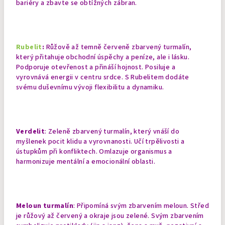
bariéry a zbavte se obtížných zábran.
Rubelit
:
Růžově až temně červeně zbarvený turmalín,
který přitahuje obchodní úspěchy a peníze, ale i lásku.
Podporuje otevřenost a přináší hojnost. Posiluje a
vyrovnává energii v centru srdce. S Rubelitem dodáte
svému duševnímu vývoji flexibilitu a dynamiku.
Verdelit
: Zeleně zbarvený turmalín, který vnáší do
myšlenek pocit klidu a vyrovnanosti. Učí trpělivosti a
ústupkům při konfliktech. Omlazuje organismus a
harmonizuje mentální a emocionální oblasti.
Meloun turmalín
: Připomíná svým zbarvením meloun. Střed
je růžový až červený a okraje jsou zelené. Svým zbarvením