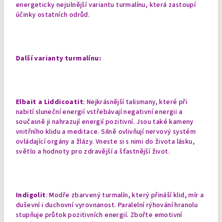
energeticky nejsilnější variantu turmalínu, která zastoupí
účinky ostatních odrůd.
Další varianty turmalínu:
Elbait a Liddicoatit
: Nejkrásnější talismany, které při
nabití sluneční energií vstřebávají negativní energii a
současně ji nahrazují energií pozitivní. Jsou také kameny
vnitřního klidu a meditace. Silně ovlivňují nervový systém
ovládající orgány a žlázy. Vneste si s nimi do života lásku,
světlo a hodnoty pro zdravější a šťastnější život.
Indigolit
: Modře zbarvený turmalín, který přináší klid, mír a
duševní i duchovní vyrovnanost. Paralelní rýhování hranolu
stupňuje průtok pozitivních energií. Zbořte emotivní