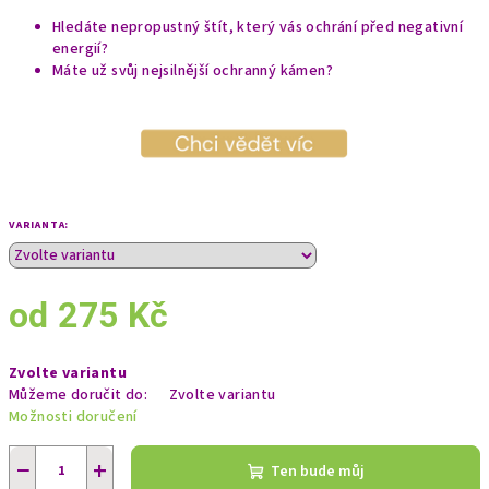
Hledáte nepropustný štít, který vás ochrání před negativní
energií?
Máte už svůj nejsilnější ochranný kámen?
VARIANTA:
od
275 Kč
Měrná
Zvolte variantu
cena:
Můžeme doručit do:
Zvolte variantu
Možnosti doručení
−
+
Ten bude můj