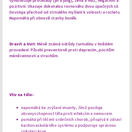
symbolizuje protiklady (jin a jang), žena a muž, negativní a
pozitivní. Ukazuje dokonalou rovnováhu dvou opačných sil.
Dovoluje přechod od strnulého myšlení k volnosti a rozletu.
Napomáhá při obnově stavby buněk.
Dravit a Uvit
: Méně známé odrůdy turmalínu v hnědém
provedení. Působí preventivně proti depresím, pocitům
méněcennosti a strachům.
Vliv na tělo:
napomáhá ke zvýšení imunity, čímž posiluje
obranyschopnost těla proti infekcím a nemocem
pomáhá při léčení srdečních chorob, přispívá k zdraví
kardiovaskulárního systému a podporuje správnou
cirkulaci krve