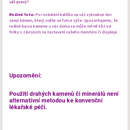
váš pravý?
Reálné foto:
Po rozbalení balíčku na vás vykoukne ten
samý kámen, který vidíte na fotce výše. Upozorňujeme, že
reálná barva kamene u vás doma se může mírně lišit od
fotky v závislosti na nastavení vašeho monitoru či displeje.
Upozornění:
Použití drahých kamenů či minerálů není
alternativní metodou ke konvenční
lékařské péči.