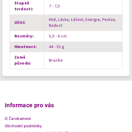
Stupeň
7 - 7,5
tvrdosti
:
Klid, Láska, Léčení, Energie, Peníze,
Užití
:
Radost
Rozměry
:
5,5 - 6 cm
Hmotnost
:
44 - 52 g
Země
Brazílie
původu
:
Z
á
p
Informace pro vás
a
O Čarokamení
t
Obchodní podmínky
í