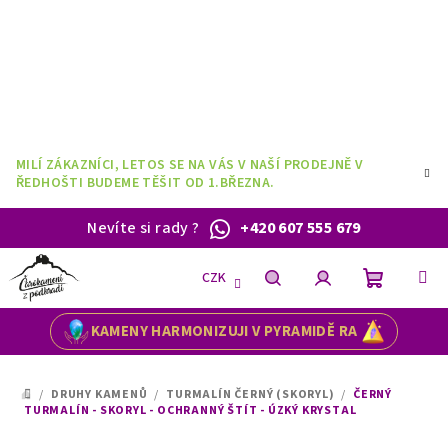
Přejít
na
obsah
MILÍ ZÁKAZNÍCI, LETOS SE NA VÁS V NAŠÍ PRODEJNĚ V
ŘEDHOŠTI BUDEME TĚŠIT OD 1.BŘEZNA.
Nevíte si rady
?
+420 607 555 679
CZK
Nákupní
Hledat
Přihlášení
KAMENY HARMONIZUJI V PYRAMIDĚ RA
košík
/
DRUHY KAMENŮ
/
TURMALÍN ČERNÝ (SKORYL)
/
ČERNÝ
DOMŮ
TURMALÍN - SKORYL - OCHRANNÝ ŠTÍT - ÚZKÝ KRYSTAL