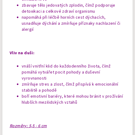
zbavuje tělo jedovatých zplodin, čímž podporuje
detoxikaci a celkové zdraví organismu
napomáhá při léčbě horních cest dýchacích,
usnadňuje dýchání a zmírňuje příznaky nachlazení či
alergií
Vliv na duši:
vnáší vnitřní klid do každodenního života, čímž
pomáhá vytvářet pocit pohody a duševní
vyrovnanosti
zmírňuje stres a zlost, čímž přispívá k emocionální
stabilitě a pohodě
boří emotivní bariéry, které mohou bránit v prožívání
hlubších mezilidských vztahů
Rozměry: 5,5 - 6 cm