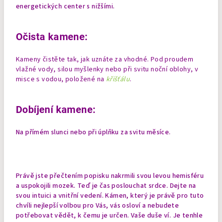
energetických center s nižšími.
Očista kamene:
Kameny čistěte tak, jak uznáte za vhodné. Pod proudem
vlažné vody, silou myšlenky nebo při svitu noční oblohy, v
misce s vodou, položené na
křišťálu
.
Dobíjení kamene:
Na přímém slunci nebo při úplňku za svitu měsíce.
Právě jste přečtením popisku nakrmili svou levou hemisféru
a uspokojili mozek. Teď je čas poslouchat srdce. Dejte na
svou intuici a vnitřní vedení. Kámen, který je právě pro tuto
chvíli nejlepší volbou pro Vás, vás osloví a nebudete
potřebovat vědět, k čemu je určen. Vaše duše ví. Je tenhle