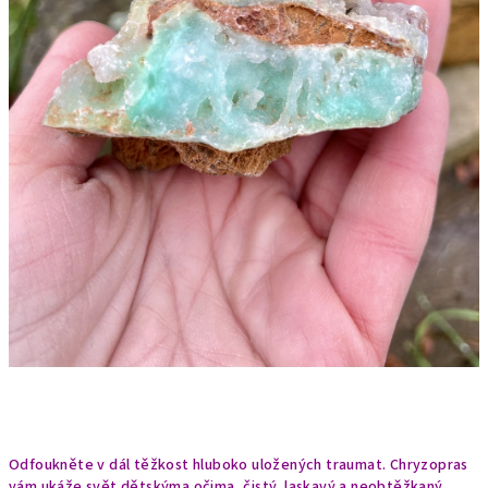
Odfoukněte v dál těžkost hluboko uložených traumat. Chryzopras
vám ukáže svět dětskýma očima, čistý, laskavý a neobtěžkaný