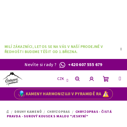
Přejít
na
obsah
MILÍ ZÁKAZNÍCI, LETOS SE NA VÁS V NAŠÍ PRODEJNĚ V
ŘEDHOŠTI BUDEME TĚŠIT OD 1.BŘEZNA.
Nevíte si rady
?
+420 607 555 679
CZK
Nákupní
Hledat
Přihlášení
KAMENY HARMONIZUJI V PYRAMIDĚ RA
košík
/
DRUHY KAMENŮ
/
CHRYZOPRAS
/
CHRYZOPRAS - ČISTÁ
DOMŮ
PRAVDA - SUROVÝ KOUSEK S MALOU "JESKYNÍ"