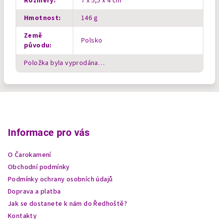
Rozměry
:
7 x 5,5 x 4 cm
Hmotnost
:
146 g
Země
Polsko
původu
:
Položka byla vyprodána…
Z
á
p
Informace pro vás
a
O Čarokamení
t
Obchodní podmínky
í
Podmínky ochrany osobních údajů
Doprava a platba
Jak se dostanete k nám do Ředhoště?
Kontakty