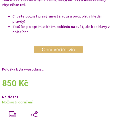
zbytečnostmi.
Chcete poznat pravý smysl života a podpořit v hledání
pravdy?
Toužíte po optimistickém pohledu na svět, ale bez hlavy v
oblacích?
Položka byla vyprodána…
850 Kč
Měrná
Na dotaz
cena:
Možnosti doručení