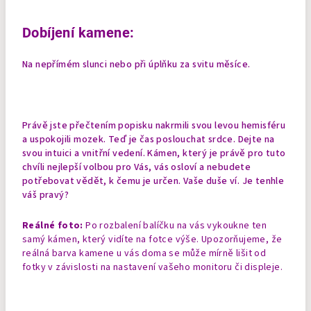
Dobíjení kamene:
Na nepřímém slunci nebo při úplňku za svitu měsíce.
Právě jste přečtením popisku nakrmili svou levou hemisféru
a uspokojili mozek. Teď je čas poslouchat srdce. Dejte na
svou intuici a vnitřní vedení. Kámen, který je právě pro tuto
chvíli nejlepší volbou pro Vás, vás osloví a nebudete
potřebovat vědět, k čemu je určen. Vaše duše ví. Je tenhle
váš pravý?
Reálné foto:
Po rozbalení balíčku na vás vykoukne ten
samý kámen, který vidíte na fotce výše. Upozorňujeme, že
reálná barva kamene u vás doma se může mírně lišit od
fotky v závislosti na nastavení vašeho monitoru či displeje.