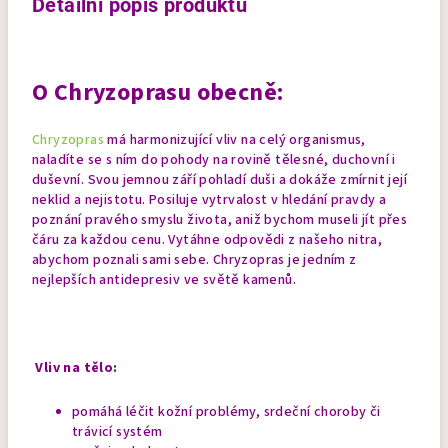
Detailní popis produktu
O Chryzoprasu obecně:
Chryzopras
má harmonizující vliv na celý organismus,
naladíte se s ním do pohody na rovině tělesné, duchovní i
duševní. Svou jemnou září pohladí duši a dokáže zmírnit její
neklid a nejistotu. Posiluje vytrvalost v hledání pravdy a
poznání pravého smyslu života, aniž bychom museli jít přes
čáru za každou cenu. Vytáhne odpovědi z našeho nitra,
abychom poznali sami sebe. Chryzopras je jedním z
nejlepších antidepresiv ve světě kamenů.
Vliv na tělo:
pomáhá léčit kožní problémy, srdeční choroby či
trávicí systém