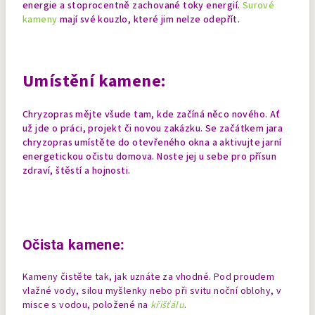
energie a stoprocentně zachované toky energií.
Surové
kameny
mají své kouzlo, které jim nelze odepřít.
Umístění kamene:
Chryzopras mějte všude tam, kde začíná něco nového. Ať
už jde o práci, projekt či novou zakázku. Se začátkem jara
chryzopras umístěte do otevřeného okna a aktivujte jarní
energetickou očistu domova. Noste jej u sebe pro přísun
zdraví, štěstí a hojnosti.
Očista kamene:
Kameny čistěte tak, jak uznáte za vhodné. Pod proudem
vlažné vody, silou myšlenky nebo při svitu noční oblohy, v
misce s vodou, položené na
křišťálu
.