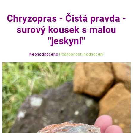
Chryzopras - Čistá pravda -
surový kousek s malou
"jeskyní"
Průměrné
Neohodnoceno
Podrobnosti hodnocení
hodnocení
produktu
je
0,0
z
5
hvězdiček.