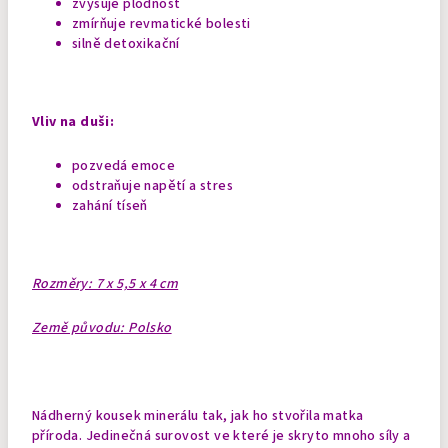
zvyšuje plodnost
zmírňuje revmatické bolesti
silně detoxikační
Vliv na duši:
pozvedá emoce
odstraňuje napětí a stres
zahání tíseň
Rozměry: 7 x 5,5 x 4 cm
Země původu: Polsko
Nádherný kousek minerálu tak, jak ho stvořila matka
příroda. Jedinečná surovost ve které je skryto mnoho síly a