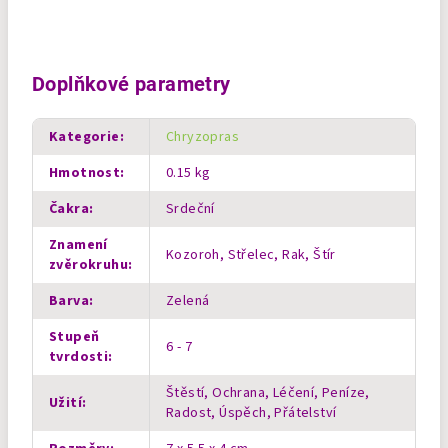
Doplňkové parametry
Kategorie
:
Chryzopras
Hmotnost
:
0.15 kg
Čakra
:
Srdeční
Znamení
Kozoroh, Střelec, Rak, Štír
zvěrokruhu
:
Barva
:
Zelená
Stupeň
6 - 7
tvrdosti
:
Štěstí, Ochrana, Léčení, Peníze,
Užití
:
Radost, Úspěch, Přátelství