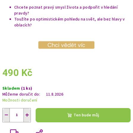
Chcete poznat pravý smysl života a podpořit v hledání
pravdy?
Toužíte po optimistickém pohledu na svět, ale bez hlavy v
oblacích?
490 Kč
Měrná
Skladem
(1 ks)
cena:
Můžeme doručit do:
11.8.2026
Možnosti doručení
−
+
Ten bude můj