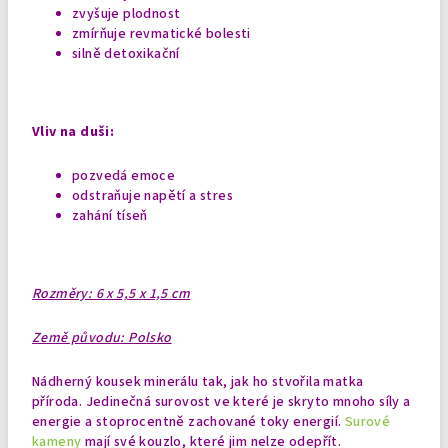
zvyšuje plodnost
zmírňuje revmatické bolesti
silně detoxikační
Vliv na duši:
pozvedá emoce
odstraňuje napětí a stres
zahání tíseň
Rozměry: 6 x 5,5 x 1,5 cm
Země původu: Polsko
Nádherný kousek minerálu tak, jak ho stvořila matka
příroda. Jedinečná surovost ve které je skryto mnoho síly a
energie a stoprocentně zachované toky energií.
Surové
kameny
mají své kouzlo, které jim nelze odepřít.