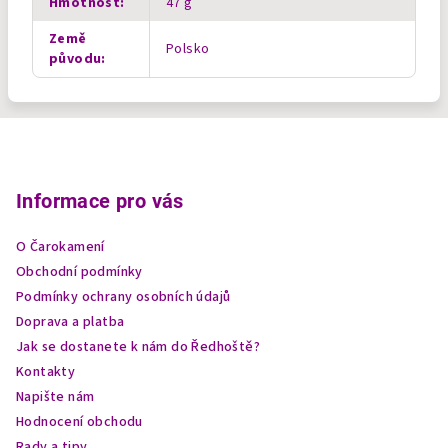
Hmotnost
:
47 g
Země
Polsko
původu
:
Z
á
p
Informace pro vás
a
O Čarokamení
t
Obchodní podmínky
í
Podmínky ochrany osobních údajů
Doprava a platba
Jak se dostanete k nám do Ředhoště?
Kontakty
Napište nám
Hodnocení obchodu
Rady a tipy