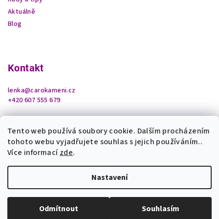
Aktuálně
Blog
Kontakt
lenka
@
carokameni.cz
+420 607 555 679
Tento web používá soubory cookie. Dalším procházením
tohoto webu vyjadřujete souhlas s jejich používáním..
Více informací
zde
.
Nastavení
Copyright 2026
Čarokamení z podhradí
. Všechna práva
vyhrazena.
Upravit nastavení cookies
Odmítnout
Souhlasím