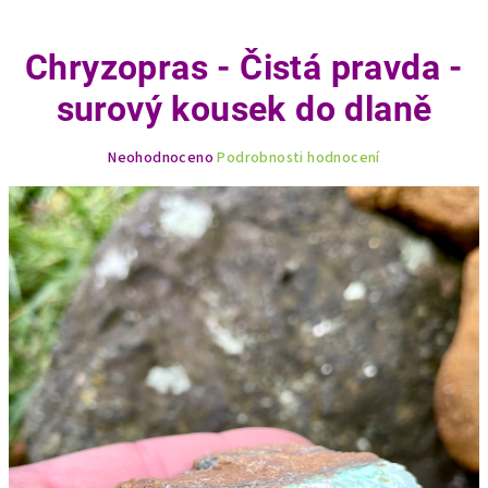
Chryzopras - Čistá pravda -
surový kousek do dlaně
Průměrné
Neohodnoceno
Podrobnosti hodnocení
hodnocení
produktu
je
0,0
z
5
hvězdiček.