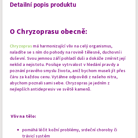
Detailní popis produktu
O Chryzoprasu obecně:
Chryzopras
má harmonizující vliv na celý organismus,
naladíte se s ním do pohody na rovině tělesné, duchovní i
duševní. Svou jemnou září pohladí duši a dokáže zmírnit její
neklid a nejistotu. Posiluje vytrvalost v hledání pravdy a
poznání pravého smyslu života, aniž bychom museli jít přes
čáru za každou cenu. Vytáhne odpovědi z našeho nitra,
abychom poznali sami sebe. Chryzopras je jedním z
nejlepších antidepresiv ve světě kamenů.
Vliv na tělo:
pomáhá léčit kožní problémy, srdeční choroby či
trávicí systém