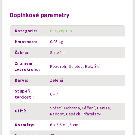
Doplňkové parametry
Kategorie
:
Chryzopras
Hmotnost
:
0.05 kg
Čakra
:
Srdeční
Znamení
Kozoroh, Střelec, Rak, Štír
zvěrokruhu
:
Barva
:
Zelená
Stupeň
6 - 7
tvrdosti
:
Štěstí, Ochrana, Léčení, Peníze,
Užití
:
Radost, Úspěch, Přátelství
Rozměry
:
6 x 5,5 x 1,5 cm