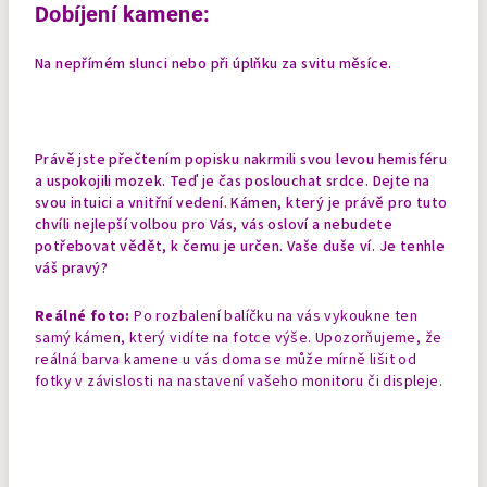
Dobíjení kamene:
Na nepřímém slunci nebo při úplňku za svitu měsíce.
Právě jste přečtením popisku nakrmili svou levou hemisféru
a uspokojili mozek. Teď je čas poslouchat srdce. Dejte na
svou intuici a vnitřní vedení. Kámen, který je právě pro tuto
chvíli nejlepší volbou pro Vás, vás osloví a nebudete
potřebovat vědět, k čemu je určen. Vaše duše ví. Je tenhle
váš pravý?
Reálné foto:
Po rozbalení balíčku na vás vykoukne ten
samý kámen, který vidíte na fotce výše. Upozorňujeme, že
reálná barva kamene u vás doma se může mírně lišit od
fotky v závislosti na nastavení vašeho monitoru či displeje.