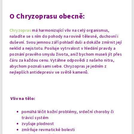
O Chryzoprasu obecně:
Chryzopras
má harmonizující vliv na celý organismus,
naladíte se s ním do pohody na rovině tělesné, duchovní i
duševní. Svou jemnou září pohladí duši a dokáže zmírnit její
neklid a nejistotu. Posiluje vytrvalost v hledání pravdy a
poznání pravého smyslu života, aniž bychom museli jít přes
čáru za každou cenu. Vytáhne odpovědi z našeho nitra,
abychom poznali sami sebe. Chryzopras je jedním z
nejlepších antidepresiv ve světě kamenů.
Vliv na tělo:
pomáhá léčit kožní problémy, srdeční choroby či
trávicí systém
zvyšuje plodnost
zmírňuje revmatické bolesti