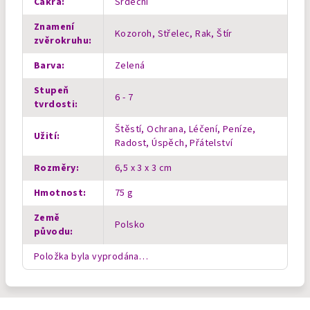
Čakra
:
Srdeční
Znamení
Kozoroh, Střelec, Rak, Štír
zvěrokruhu
:
Barva
:
Zelená
Stupeň
6 - 7
tvrdosti
:
Štěstí, Ochrana, Léčení, Peníze,
Užití
:
Radost, Úspěch, Přátelství
Rozměry
:
6,5 x 3 x 3 cm
Hmotnost
:
75 g
Země
Polsko
původu
:
Položka byla vyprodána…