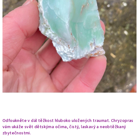
Odfoukněte v dál těžkost hluboko uložených traumat. Chryzopras
vám ukáže svět dětskýma očima, čistý, laskavý a neobtěžkaný
zbytečnostmi.