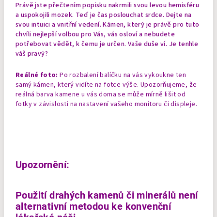
Právě jste přečtením popisku nakrmili svou levou hemisféru
a uspokojili mozek. Teď je čas poslouchat srdce. Dejte na
svou intuici a vnitřní vedení. Kámen, který je právě pro tuto
chvíli nejlepší volbou pro Vás, vás osloví a nebudete
potřebovat vědět, k čemu je určen. Vaše duše ví. Je tenhle
váš pravý?
Reálné foto:
Po rozbalení balíčku na vás vykoukne ten
samý kámen, který vidíte na fotce výše. Upozorňujeme, že
reálná barva kamene u vás doma se může mírně lišit od
fotky v závislosti na nastavení vašeho monitoru či displeje.
Upozornění:
Použití drahých kamenů či minerálů není
alternativní metodou ke konvenční