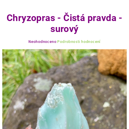
Chryzopras - Čistá pravda -
surový
Průměrné
Neohodnoceno
Podrobnosti hodnocení
hodnocení
produktu
je
0,0
z
5
hvězdiček.