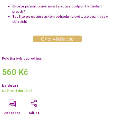
Chcete poznat pravý smysl života a podpořit v hledání
pravdy?
Toužíte po optimistickém pohledu na svět, ale bez hlavy v
oblacích?
Položka byla vyprodána…
560 Kč
Měrná
Na dotaz
cena:
Možnosti doručení
Zeptat se
Sdílet