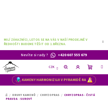
Přejít
na
obsah
MILÍ ZÁKAZNÍCI, LETOS SE NA VÁS V NAŠÍ PRODEJNĚ V
ŘEDHOŠTI BUDEME TĚŠIT OD 1.BŘEZNA.
Nevíte si rady
?
+420 607 555 679
CZK
Nákupní
Hledat
Přihlášení
KAMENY HARMONIZUJI V PYRAMIDĚ RA
košík
/
DRUHY KAMENŮ
/
CHRYZOPRAS
/
CHRYZOPRAS - ČISTÁ
DOMŮ
PRAVDA - SUROVÝ