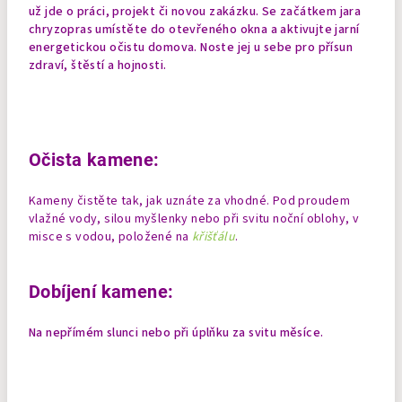
už jde o práci, projekt či novou zakázku. Se začátkem jara
chryzopras umístěte do otevřeného okna a aktivujte jarní
energetickou očistu domova. Noste jej u sebe pro přísun
zdraví, štěstí a hojnosti.
Očista kamene:
Kameny čistěte tak, jak uznáte za vhodné. Pod proudem
vlažné vody, silou myšlenky nebo při svitu noční oblohy, v
misce s vodou, položené na
křišťálu
.
Dobíjení kamene:
Na nepřímém slunci nebo při úplňku za svitu měsíce.