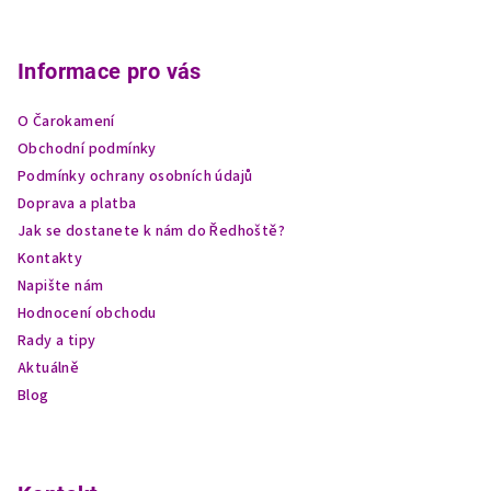
Z
á
p
Informace pro vás
a
O Čarokamení
t
Obchodní podmínky
í
Podmínky ochrany osobních údajů
Doprava a platba
Jak se dostanete k nám do Ředhoště?
Kontakty
Napište nám
Hodnocení obchodu
Rady a tipy
Aktuálně
Blog