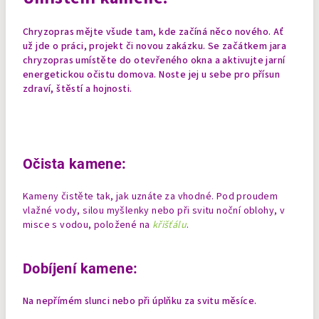
Chryzopras mějte všude tam, kde začíná něco nového. Ať
už jde o práci, projekt či novou zakázku. Se začátkem jara
chryzopras umístěte do otevřeného okna a aktivujte jarní
energetickou očistu domova. Noste jej u sebe pro přísun
zdraví, štěstí a hojnosti.
Očista kamene:
Kameny čistěte tak, jak uznáte za vhodné. Pod proudem
vlažné vody, silou myšlenky nebo při svitu noční oblohy, v
misce s vodou, položené na
křišťálu
.
Dobíjení kamene:
Na nepřímém slunci nebo při úplňku za svitu měsíce.