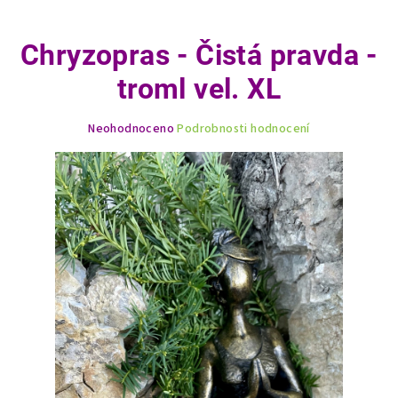
Chryzopras - Čistá pravda -
troml vel. XL
Průměrné
Neohodnoceno
Podrobnosti hodnocení
hodnocení
produktu
je
0,0
z
5
hvězdiček.