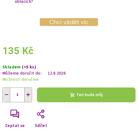
oblacích?
135 Kč
Měrná
Skladem
(>5 ks)
cena:
Můžeme doručit do:
12.8.2026
Možnosti doručení
−
+
Ten bude můj
Zeptat se
Sdílet