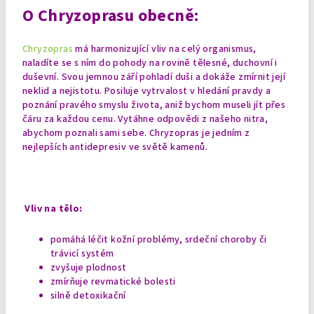
O Chryzoprasu obecně:
Chryzopras
má harmonizující vliv na celý organismus,
naladíte se s ním do pohody na rovině tělesné, duchovní i
duševní. Svou jemnou září pohladí duši a dokáže zmírnit její
neklid a nejistotu. Posiluje vytrvalost v hledání pravdy a
poznání pravého smyslu života, aniž bychom museli jít přes
čáru za každou cenu. Vytáhne odpovědi z našeho nitra,
abychom poznali sami sebe. Chryzopras je jedním z
nejlepších antidepresiv ve světě kamenů.
Vliv na tělo:
pomáhá léčit kožní problémy, srdeční choroby či
trávicí systém
zvyšuje plodnost
zmírňuje revmatické bolesti
silně detoxikační