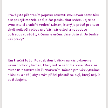
Právě jste přečtením popisku nakrmili svou levou hemisféru
a uspokojili mozek. Teď je čas poslouchat srdce. Dejte na
svou intuici a vnitřní vedení. Kámen, který je právě pro tuto
chvíli nejlepší volbou pro Vás, vás osloví a nebudete
potřebovat vědět, k čemu je určen. Vaše duše ví. Je tenhle
váš pravý?
Ilustrační foto:
Po rozbalení balíčku na vás vykoukne
velmi podobný kámen, který vidíte na fotce výše. Může se
mírně lišit zakřivením či zbarvením. Kámen pro vás vybíráme
s láskou a péčí, aby k vám přišel přesně takový, který nejvíc
potřebujete.