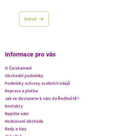
Detail
Z
á
p
Informace pro vás
a
O Čarokamení
t
Obchodní podmínky
í
Podmínky ochrany osobních údajů
Doprava a platba
Jak se dostanete k nám do Ředhoště?
Kontakty
Napište nám
Hodnocení obchodu
Rady a tipy