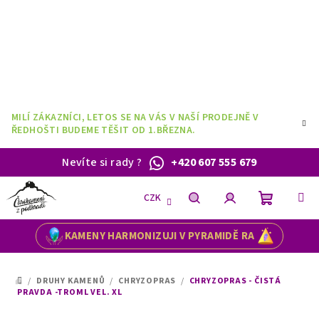
Přejít
na
obsah
MILÍ ZÁKAZNÍCI, LETOS SE NA VÁS V NAŠÍ PRODEJNĚ V
ŘEDHOŠTI BUDEME TĚŠIT OD 1.BŘEZNA.
Nevíte si rady
?
+420 607 555 679
CZK
Nákupní
Hledat
Přihlášení
KAMENY HARMONIZUJI V PYRAMIDĚ RA
košík
/
DRUHY KAMENŮ
/
CHRYZOPRAS
/
CHRYZOPRAS - ČISTÁ
DOMŮ
PRAVDA -TROML VEL. XL