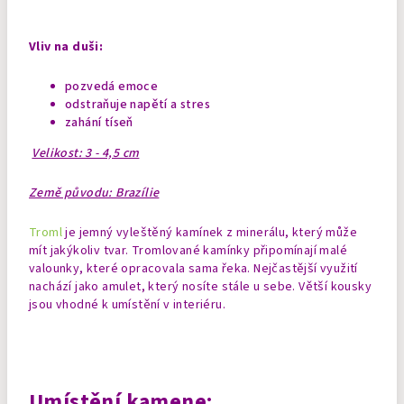
Vliv na duši:
pozvedá emoce
odstraňuje napětí a stres
zahání tíseň
Velikost: 3 - 4,5 cm
Země původu: Brazílie
Troml
je jemný vyleštěný kamínek z minerálu, který může
mít jakýkoliv tvar. Tromlované kamínky připomínají malé
valounky, které opracovala sama řeka. Nejčastější využití
nachází jako amulet, který nosíte stále u sebe. Větší kousky
jsou vhodné k umístění v interiéru.
Umístění kamene: