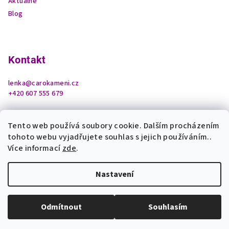
Aktuálně
Blog
Kontakt
lenka
@
carokameni.cz
+420 607 555 679
Tento web používá soubory cookie. Dalším procházením
tohoto webu vyjadřujete souhlas s jejich používáním..
Více informací
zde
.
Nastavení
Copyright 2026
Čarokamení z podhradí
. Všechna práva
vyhrazena.
Upravit nastavení cookies
Odmítnout
Souhlasím
Vytvořil Shoptet
Odemknout tajemství krystalů a bonus pro Vás