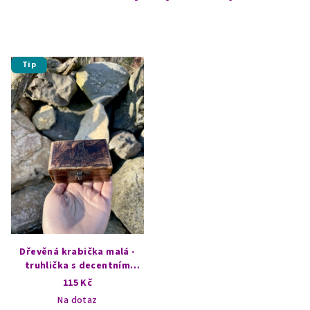
Tip
Dřevěná krabička malá -
truhlička s decentním
vzorem - Buddha
115 Kč
Na dotaz