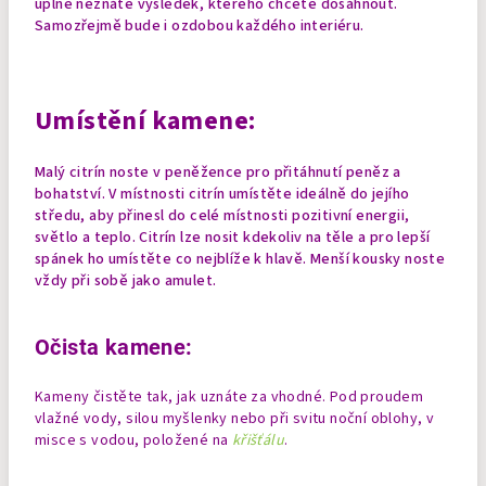
úplně neznáte výsledek, kterého chcete dosáhnout.
Samozřejmě bude i ozdobou každého interiéru.
Umístění kamene:
Malý citrín noste v peněžence pro přitáhnutí peněz a
bohatství. V místnosti citrín umístěte ideálně do jejího
středu, aby přinesl do celé místnosti pozitivní energii,
světlo a teplo. Citrín lze nosit kdekoliv na těle a pro lepší
spánek ho umístěte co nejblíže k hlavě.
Menší kousky noste
vždy při sobě jako amulet.
Očista kamene:
Kameny čistěte tak, jak uznáte za vhodné. Pod proudem
vlažné vody, silou myšlenky nebo při svitu noční oblohy, v
misce s vodou, položené na
křišťálu
.