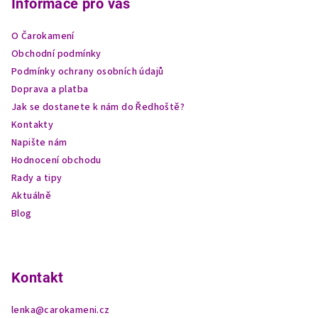
p
Informace pro vás
a
O Čarokamení
t
Obchodní podmínky
í
Podmínky ochrany osobních údajů
Doprava a platba
Jak se dostanete k nám do Ředhoště?
Kontakty
Napište nám
Hodnocení obchodu
Rady a tipy
Aktuálně
Blog
Kontakt
lenka
@
carokameni.cz