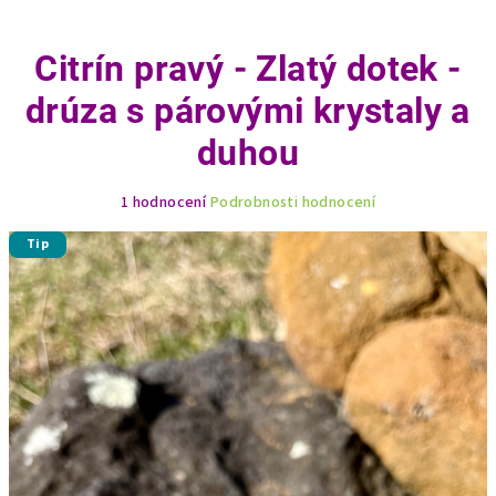
Citrín pravý - Zlatý dotek -
drúza s párovými krystaly a
duhou
Průměrné
1 hodnocení
Podrobnosti hodnocení
hodnocení
produktu
Tip
je
5,0
z
5
hvězdiček.