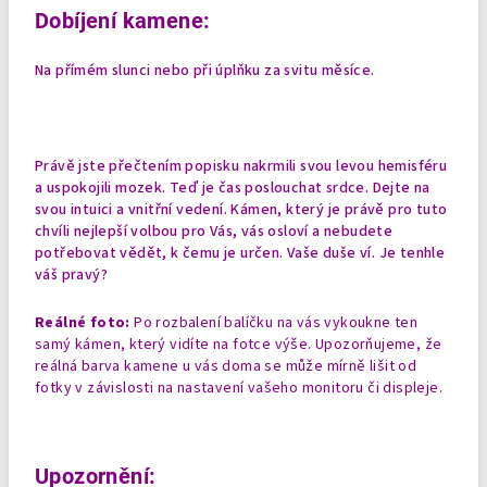
Dobíjení kamene:
Na přímém slunci nebo při úplňku za svitu měsíce.
Právě jste přečtením popisku nakrmili svou levou hemisféru
a uspokojili mozek. Teď je čas poslouchat srdce. Dejte na
svou intuici a vnitřní vedení. Kámen, který je právě pro tuto
chvíli nejlepší volbou pro Vás, vás osloví a nebudete
potřebovat vědět, k čemu je určen. Vaše duše ví. Je tenhle
váš pravý?
Reálné foto:
Po rozbalení balíčku na vás vykoukne ten
samý kámen, který vidíte na fotce výše. Upozorňujeme, že
reálná barva kamene u vás doma se může mírně lišit od
fotky v závislosti na nastavení vašeho monitoru či displeje.
Upozornění: