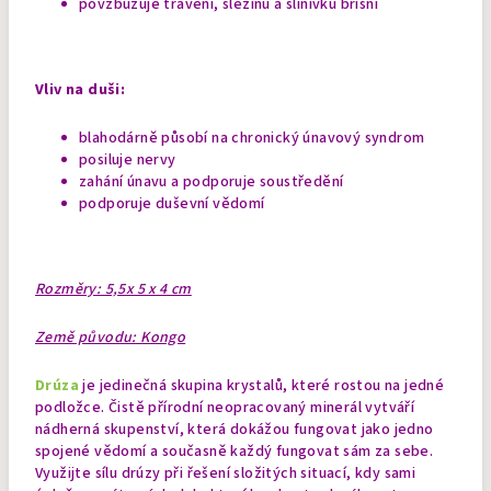
povzbuzuje trávení, slezinu a slinivku břišní
Vliv na duši:
blahodárně působí na chronický únavový syndrom
posiluje nervy
zahání únavu a podporuje soustředění
podporuje duševní vědomí
Rozměry: 5,5x 5 x 4 cm
Země původu: Kongo
Drúza
je jedinečná skupina krystalů, které rostou na jedné
podložce. Čistě přírodní neopracovaný minerál vytváří
nádherná skupenství, která dokážou fungovat jako jedno
spojené vědomí a současně každý fungovat sám za sebe.
Využijte sílu drúzy při řešení složitých situací, kdy sami