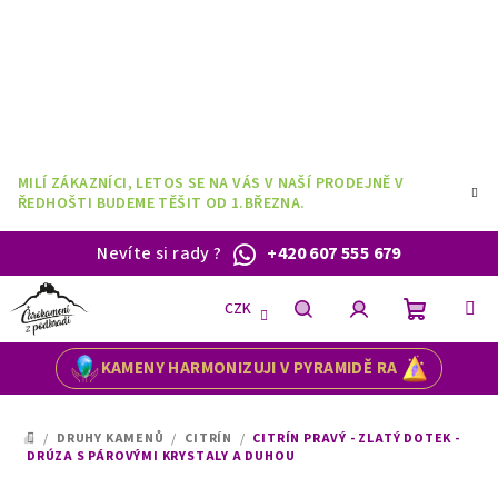
Přejít
na
obsah
MILÍ ZÁKAZNÍCI, LETOS SE NA VÁS V NAŠÍ PRODEJNĚ V
ŘEDHOŠTI BUDEME TĚŠIT OD 1.BŘEZNA.
Nevíte si rady
?
+420 607 555 679
CZK
Nákupní
Hledat
Přihlášení
KAMENY HARMONIZUJI V PYRAMIDĚ RA
košík
/
DRUHY KAMENŮ
/
CITRÍN
/
CITRÍN PRAVÝ - ZLATÝ DOTEK -
DOMŮ
DRÚZA S PÁROVÝMI KRYSTALY A DUHOU