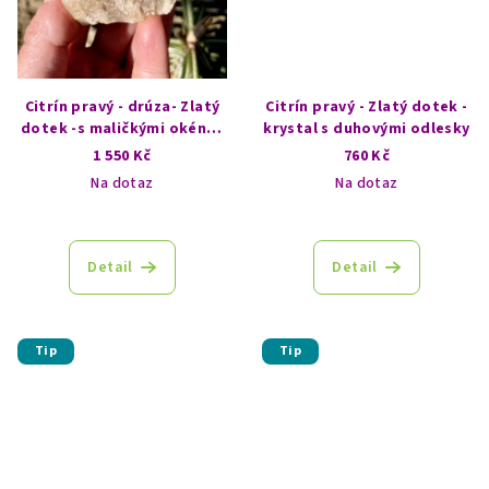
Citrín pravý - drúza- Zlatý
Citrín pravý - Zlatý dotek -
dotek -s maličkými okénky
krystal s duhovými odlesky
a duhou
1 550 Kč
760 Kč
Na dotaz
Na dotaz
Detail
Detail
Tip
Tip