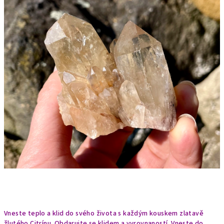
Vneste teplo a klid do svého života s každým kouskem zlatavě
žlutého Citrínu. Obdarujte se klidem a vyrovnaností. Vneste do