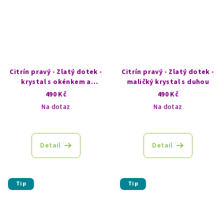
Citrín pravý - Zlatý dotek -
Citrín pravý - Zlatý dotek -
krystal s okénkem a
maličký krystal s duhou
duhovým odleskem
490 Kč
490 Kč
Na dotaz
Na dotaz
Detail
Detail
Tip
Tip