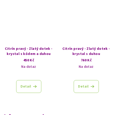
Citrín pravý - Zlatý dotek -
Citrín pravý - Zlatý dotek -
krystal s kódem a duhou
krystal s duhou
450 Kč
760 Kč
Na dotaz
Na dotaz
Detail
Detail
Z
á