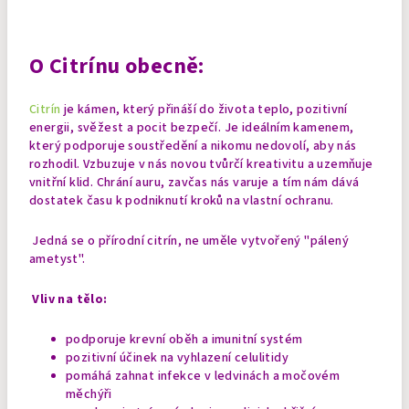
O Citrínu obecně:
Citrín
je kámen, který přináší do života teplo, pozitivní
energii, svěžest a pocit bezpečí. Je ideálním kamenem,
který podporuje soustředění a nikomu nedovolí, aby nás
rozhodil. Vzbuzuje v nás novou tvůrčí kreativitu a uzemňuje
vnitřní klid. Chrání auru, zavčas nás varuje a tím nám dává
dostatek času k podniknutí kroků na vlastní ochranu.
Jedná se o přírodní citrín, ne uměle vytvořený "pálený
ametyst".
Vliv na tělo:
podporuje krevní oběh a imunitní systém
pozitivní účinek na vyhlazení celulitidy
pomáhá
zahnat infekce v ledvinách a močovém
měchýři