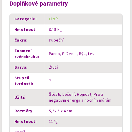
Doplňkové parametry
Kategorie
:
Citrín
Hmotnost
:
0.15 kg
Čakra
:
Pupeční
Znamení
Panna, Blíženci, Býk, Lev
zvěrokruhu
:
Barva
:
Žlutá
Stupeň
7
tvrdosti
:
Štěstí, Léčení, Hojnost, Proti
Užití
:
negativní energii a nočním můrám
Rozměry
:
5,5x 5 x 4 cm
Hmotnost
:
114g