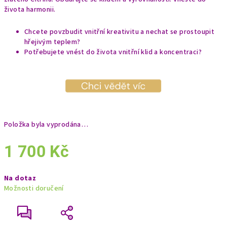
života harmonii.
Chcete povzbudit vnitřní kreativitu a nechat se prostoupit
hřejivým teplem?
Potřebujete vnést do života vnitřní klid a koncentraci?
Položka byla vyprodána…
1 700 Kč
Měrná
Na dotaz
cena:
Možnosti doručení