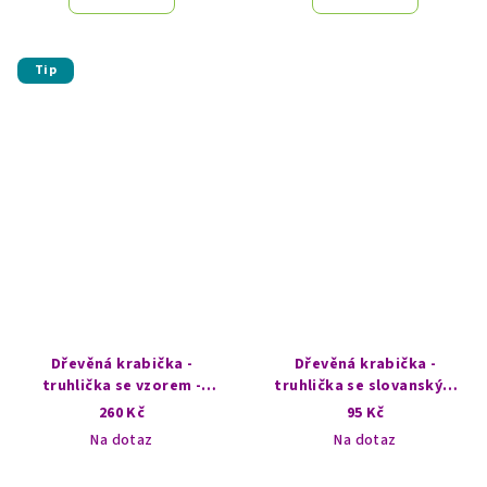
Tip
Dřevěná krabička -
Dřevěná krabička -
truhlička se vzorem -
truhlička se slovanským
Strom života
vzorem
260 Kč
95 Kč
Na dotaz
Na dotaz
Průměrné