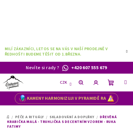
Přejít
na
obsah
MILÍ ZÁKAZNÍCI, LETOS SE NA VÁS V NAŠÍ PRODEJNĚ V
ŘEDHOŠTI BUDEME TĚŠIT OD 1.BŘEZNA.
Nevíte si rady
?
+420 607 555 679
CZK
Nákupní
Hledat
Přihlášení
KAMENY HARMONIZUJI V PYRAMIDĚ RA
košík
/
PÉČE A RITUÁLY
/
SKLADOVÁNÍ A DOPLŇKY
/
DŘEVĚNÁ
DOMŮ
KRABIČKA MALÁ - TRUHLIČKA S DECENTNÍM VZOREM - RUKA
FATIMY