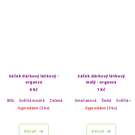
Sáček dárkový látkový -
Sáček dárkový látkový
organza
malý - organza
9 Kč
7 Kč
Bílá
Světlá modrá
Zelená
Světlá růžová
Smetanová
Červená
Šedá
Světlá m
Vyprodáno
(3 ks)
Vyprodáno
(3 ks)
Detail
Detail