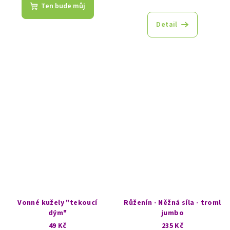
Ten bude můj
Detail
Vonné kužely "tekoucí
Růženín - Něžná síla - troml
dým"
jumbo
49 Kč
235 Kč