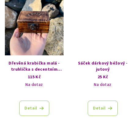
Dřevěná krabička malá -
Sáček dárkový béžový -
truhlička s decentním
jutový
vzorem - Větvička
115 Kč
25 Kč
Na dotaz
Na dotaz
Detail
Detail