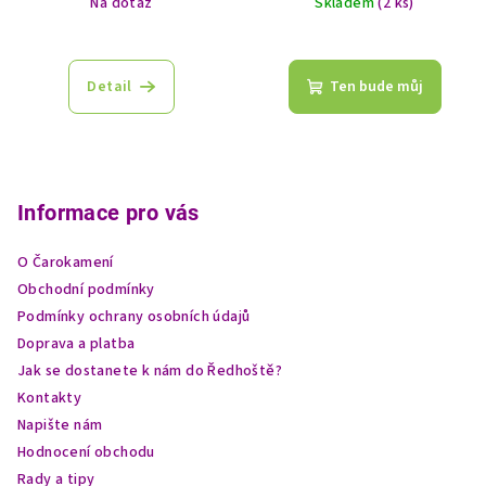
Na dotaz
Skladem
(2 ks)
Detail
Ten bude můj
Z
á
p
Informace pro vás
a
O Čarokamení
t
Obchodní podmínky
í
Podmínky ochrany osobních údajů
Doprava a platba
Jak se dostanete k nám do Ředhoště?
Kontakty
Napište nám
Hodnocení obchodu
Rady a tipy