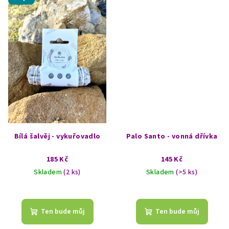
Bílá šalvěj - vykuřovadlo
Palo Santo - vonná dřívka
185 Kč
145 Kč
Skladem
(2 ks)
Skladem
(>5 ks)
Průměrné
hodnocení
produktu
Ten bude můj
Ten bude můj
je