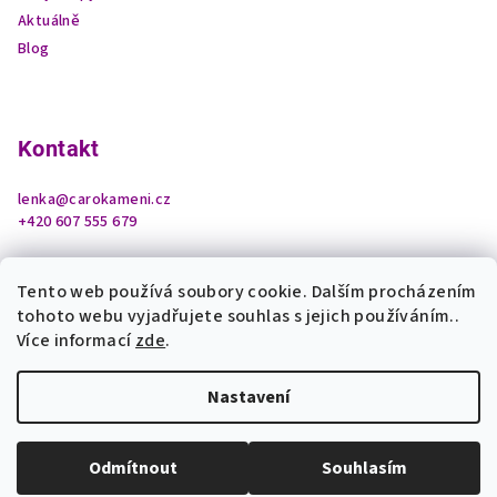
Aktuálně
Blog
Kontakt
lenka
@
carokameni.cz
+420 607 555 679
Tento web používá soubory cookie. Dalším procházením
tohoto webu vyjadřujete souhlas s jejich používáním..
Více informací
zde
.
Nastavení
Copyright 2026
Čarokamení z podhradí
. Všechna práva
vyhrazena.
Upravit nastavení cookies
Odmítnout
Souhlasím
Vytvořil Shoptet