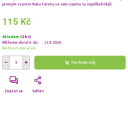
jemným vzorem Ruka Fatimy se vám vejdou ty nejdůležitější.
115 Kč
Měrná
Skladem
(2 ks)
cena:
Můžeme doručit do:
12.8.2026
Možnosti doručení
−
+
Ten bude můj
Zeptat se
Sdílet