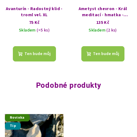
Avanturín - Radostný klid -
Ametyst chevron - Král
troml vel. XL
meditací - hmatka -
placička
75 Kč
135 Kč
Skladem
(>5 ks)
Skladem
(2 ks)
Ten bude můj
Ten bude můj
Podobné produkty
Novinka
Tip