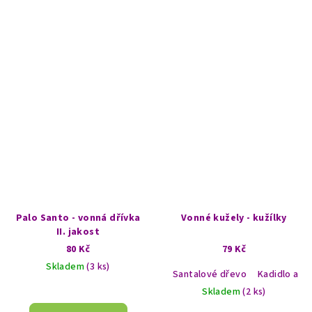
5,0
z
5
hvězdiček.
Palo Santo - vonná dřívka
Vonné kužely - kužílky
II. jakost
80 Kč
79 Kč
Skladem
(3 ks)
Santalové dřevo
Kadidlo a m
Skladem
(2 ks)