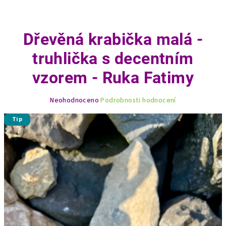
Dřevěná krabička malá -
truhlička s decentním
vzorem - Ruka Fatimy
Průměrné
Neohodnoceno
Podrobnosti hodnocení
hodnocení
produktu
Tip
je
0,0
z
5
hvězdiček.