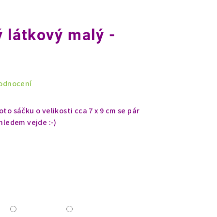
 látkový malý -
odnocení
to sáčku o velikosti cca 7 x 9 cm se pár
ehledem vejde :-)