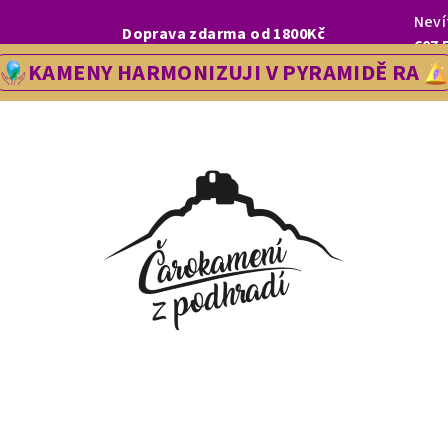
Neví
I, LETOS SE NA VÁS V NAŠÍ PRODEJNĚ V ŘEDHOŠTI BUDEME TĚŠIT OD
Doprava zdarma od 1800Kč
607 
KAMENY HARMONIZUJI V PYRAMIDĚ RA