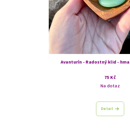
Avanturín - Radostný klid - hma
75 Kč
Na dotaz
Detail