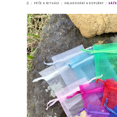
/
PÉČE A RITUÁLY
/
SKLADOVÁNÍ A DOPLŇKY
/
SÁČE
DOMŮ