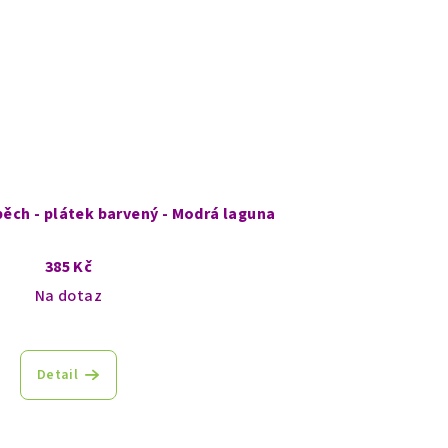
pěch - plátek barvený - Modrá laguna
385 Kč
Na dotaz
Detail