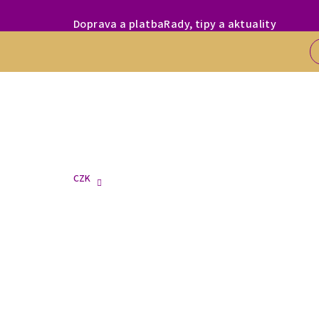
Přejít
MILÍ ZÁKAZNÍC
Doprava a platba
Rady, tipy a aktuality
na
obsah
CZK