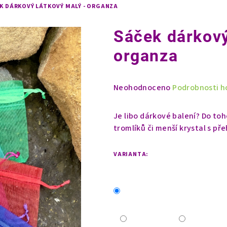
K DÁRKOVÝ LÁTKOVÝ MALÝ - ORGANZA
Sáček dárkový
organza
Průměrné
Neohodnoceno
Podrobnosti h
hodnocení
produktu
Je libo dárkové balení? Do toho
je
tromlíků či menší krystal s př
0,0
z
VARIANTA:
5
hvězdiček.