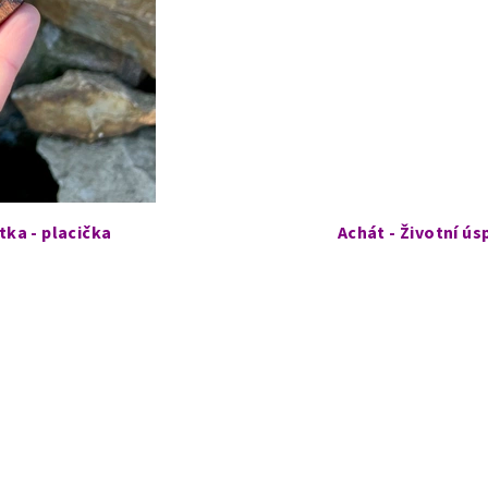
tka - placička
Achát - Životní ús