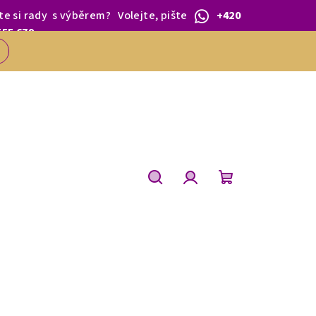
te si rady
s výběrem
?
Volejte, pište
+420
 1.BŘEZNA.
555 679
Hledat
Přihlášení
Nákupní
košík