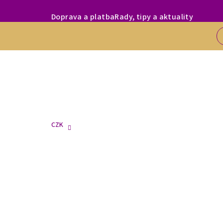
Přejít
MILÍ ZÁKAZNÍC
Doprava a platba
Rady, tipy a aktuality
na
obsah
CZK