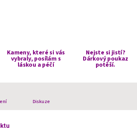
Kameny, které si vás
Nejste si jistí?
vybraly, posílám s
Dárkový poukaz
láskou a péčí
potěší.
ení
Diskuze
uktu