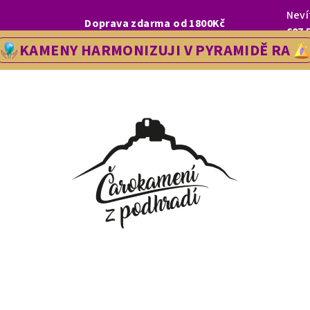
Neví
I, LETOS SE NA VÁS V NAŠÍ PRODEJNĚ V ŘEDHOŠTI BUDEME TĚŠIT OD
Doprava zdarma od 1800Kč
607 
KAMENY HARMONIZUJI V PYRAMIDĚ RA