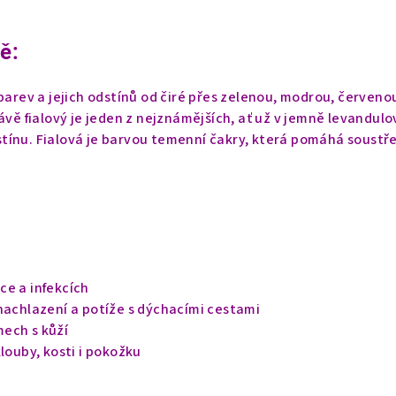
ě:
 barev a jejich odstínů od čiré přes zelenou, modrou, červeno
rávě fialový je jeden z nejznámějších, ať už v jemně levandul
tínu. Fialová je barvou temenní čakry, která pomáhá soustř
ce a infekcích
nachlazení a potíže s dýchacími cestami
ech s kůží
klouby, kosti i pokožku