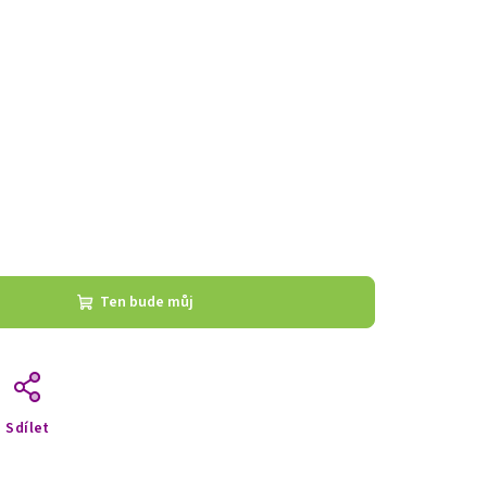
Ten bude můj
Sdílet