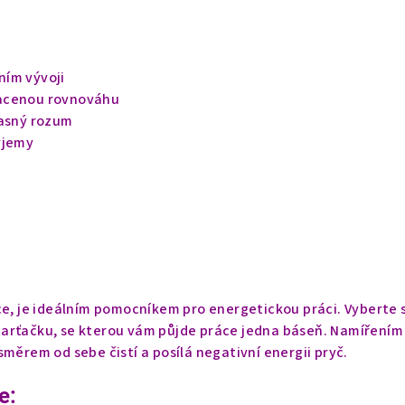
ím vývoji
acenou rovnováhu
jasný rozum
vjemy
ce, je ideálním pomocníkem pro energetickou práci. Vyberte s
arťačku, se kterou vám půjde práce jedna báseň. Namířením
směrem od sebe čistí a posílá negativní energii pryč.
e: