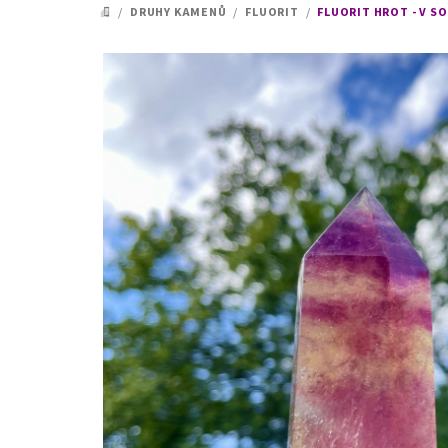
/
DRUHY KAMENŮ
/
FLUORIT
/
FLUORIT HROT - V S
DOMŮ