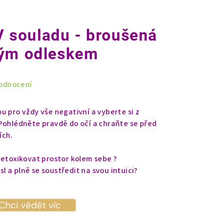
 V souladu - broušená
vým odleskem
odnocení
u pro vždy vše negativní a vyberte si z
Pohlédněte pravdě do očí a chraňte se před
ích.
detoxikovat prostor kolem sebe ?
 a plně se soustředit na svou intuici?