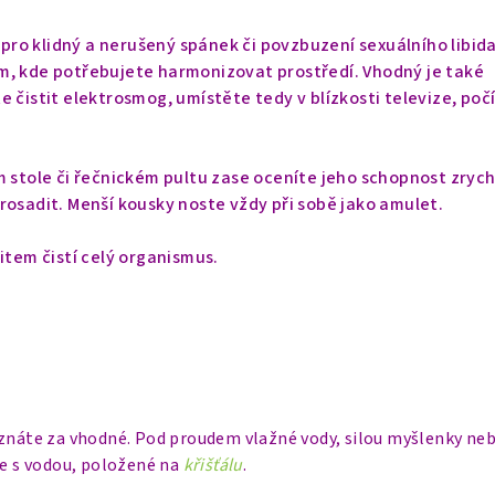
t
pro klidný a nerušený spánek či povzbuzení sexuálního libida
m, kde potřebujete harmonizovat prostředí. Vhodný je také
e čistit elektrosmog, umístěte tedy v blízkosti televize, poč
m stole či řečnickém pultu zase oceníte jeho schopnost zryc
rosadit.
Menší kousky noste vždy při sobě jako amulet.
item čistí celý organismus.
uznáte za vhodné. Pod proudem vlažné vody, silou myšlenky neb
ce s vodou, položené na
křišťálu
.