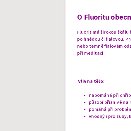
O Fluoritu obecn
Fluorit má širokou škálu
po hnědou či fialovou. P
nebo temně fialovém ods
při meditaci.
Vliv na tělo:
napomáhá při chřip
působí příznivě na 
pomáhá při problém
vhodný i pro zuby, 