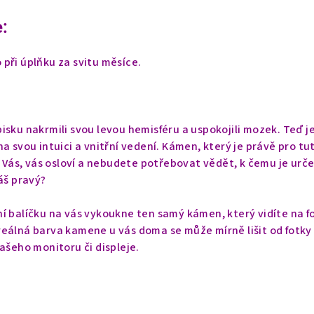
:
při úplňku za svitu měsíce.
isku nakrmili svou levou hemisféru a uspokojili mozek. Teď j
a svou intuici a vnitřní vedení. Kámen, který je právě pro tu
o Vás, vás osloví a nebudete potřebovat vědět, k čemu je urče
áš pravý?
í balíčku na vás vykoukne ten samý kámen, který vidíte na f
eálná barva kamene u vás doma se může mírně lišit od fotky
vašeho monitoru či displeje.