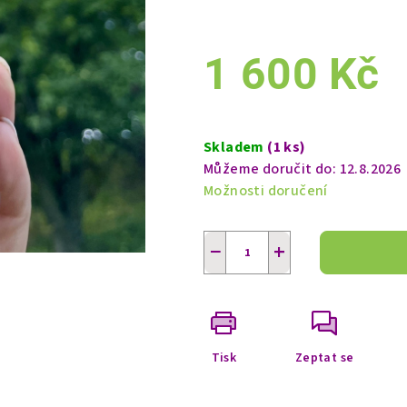
1 600 Kč
Měrná
cena:
Skladem
(1 ks)
Můžeme doručit do:
12.8.2026
Možnosti doručení
−
+
Tisk
Zeptat se