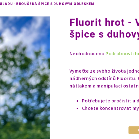
OULADU - BROUŠENÁ ŠPICE S DUHOVÝM ODLESKEM
Fluorit hrot -
špice s duho
Průměrné
Neohodnoceno
Podrobnosti h
hodnocení
produktu
Vymeťte ze svého života jedno
je
nádherných odstínů Fluoritu. 
0,0
nátlakem a manipulací ostatn
z
5
Potřebujete pročistit a 
hvězdiček.
Chcete koncentrovat mysl