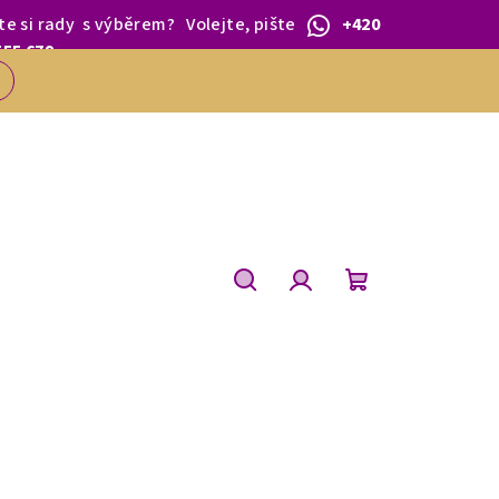
te si rady
s výběrem
?
Volejte, pište
+420
 1.BŘEZNA.
555 679
Hledat
Přihlášení
Nákupní
košík