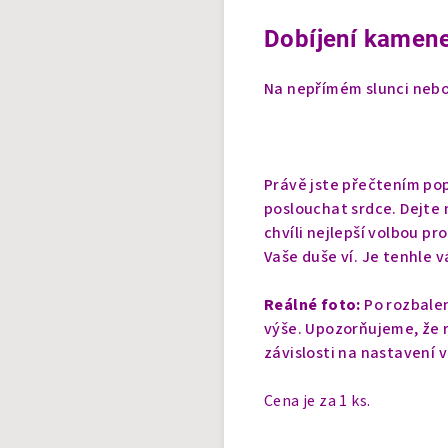
Dobíjení kamene
Na nepřímém slunci nebo 
Právě jste přečtením pop
poslouchat srdce. Dejte n
chvíli nejlepší volbou pr
Vaše duše ví. Je tenhle v
Reálné foto:
Po rozbalen
výše. Upozorňujeme, že r
závislosti na nastavení 
Cena je za 1 ks.