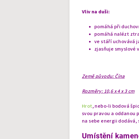
Vliv na duši:
pomáhá při duchovn
pomáhá nalézt ztr
ve stáří uchovává 
zjasňuje smyslové 
Země původu: Čína
Rozměry: 10,6 x 4 x 3 cm
Hrot
, nebo-li bodová špi
svou pravou a oddanou p
na sebe energii dodává, 
Umístění kamen