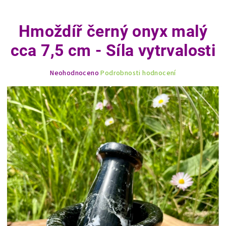
Hmoždíř černý onyx malý
cca 7,5 cm - Síla vytrvalosti
Průměrné
Neohodnoceno
Podrobnosti hodnocení
hodnocení
produktu
je
0,0
z
5
hvězdiček.