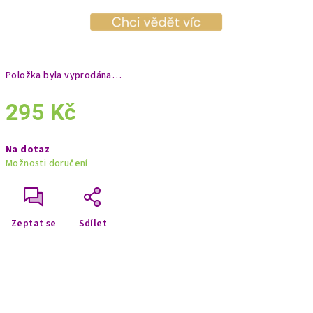
Položka byla vyprodána…
295 Kč
Měrná
Na dotaz
cena:
Možnosti doručení
Zeptat se
Sdílet