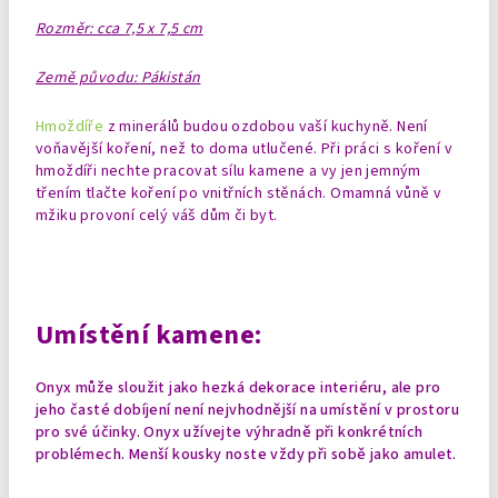
Rozměr: cca 7,5 x 7,5 cm
Země původu: Pákistán
Hmoždíře
z minerálů budou ozdobou vaší kuchyně. Není
voňavější koření, než to doma utlučené. Při práci s koření v
hmoždíři nechte pracovat sílu kamene a vy jen jemným
třením tlačte koření po vnitřních stěnách. Omamná vůně v
mžiku provoní celý váš dům či byt.
Umístění kamene:
Onyx může sloužit jako hezká dekorace interiéru, ale pro
jeho časté dobíjení není nejvhodnější na umístění v prostoru
pro své účinky. Onyx užívejte výhradně při konkrétních
problémech.
Menší kousky noste vždy při sobě jako amulet.