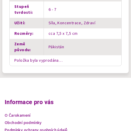
Stupeň
6 - 7
tvrdosti
:
Užití
:
Síla, Koncentrace, Zdraví
Rozměry
:
cca 7,5 x 7,5 cm
Země
Pákistán
původu
:
Položka byla vyprodána…
Z
á
p
Informace pro vás
a
O Čarokamení
t
Obchodní podmínky
í
Podmínky ochrany osobních údajů