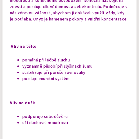
moudrosti a konečnému osvobození. Nenechá nás sejít na
zcestí a posiluje cílevědomost a sebekontrolu. Podněcuje v
nás zdravou vážnost, abychom ji dokázali využít vždy, kdy
je potřeba. Onyx je kamenem pokory a vnitřní koncentrace.
Vliv na tělo:
pomáhá při léčbě sluchu
významně působí při slyšinách šumu
stabilizuje při poruše rovnováhy
posiluje imunitní systém
Vliv na duši:
podporuje sebedůvěru
učí duchovní moudrosti