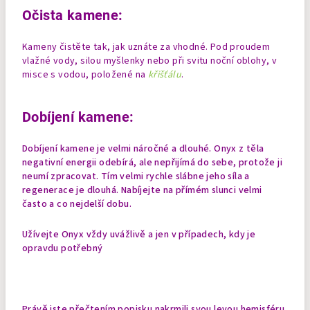
Očista kamene:
Kameny čistěte tak, jak uznáte za vhodné. Pod proudem
vlažné vody, silou myšlenky nebo při svitu noční oblohy, v
misce s vodou, položené na
křišťálu
.
Dobíjení kamene:
Dobíjení kamene je velmi náročné a dlouhé. Onyx z těla
negativní energii odebírá, ale nepřijímá do sebe, protože ji
neumí zpracovat. Tím velmi rychle slábne jeho síla a
regenerace je dlouhá. Nabíjejte na přímém slunci velmi
často a co nejdelší dobu.
Užívejte Onyx vždy uvážlivě a jen v případech, kdy je
opravdu potřebný
Právě jste přečtením popisku nakrmili svou levou hemisféru