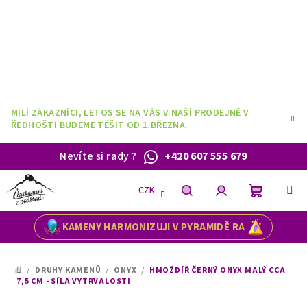
Přejít
na
obsah
MILÍ ZÁKAZNÍCI, LETOS SE NA VÁS V NAŠÍ PRODEJNĚ V
ŘEDHOŠTI BUDEME TĚŠIT OD 1.BŘEZNA.
Nevíte si rady
?
+420 607 555 679
CZK
Nákupní
Hledat
Přihlášení
KAMENY HARMONIZUJI V PYRAMIDĚ RA
košík
/
DRUHY KAMENŮ
/
ONYX
/
HMOŽDÍŘ ČERNÝ ONYX MALÝ CCA
DOMŮ
7,5 CM - SÍLA VYTRVALOSTI