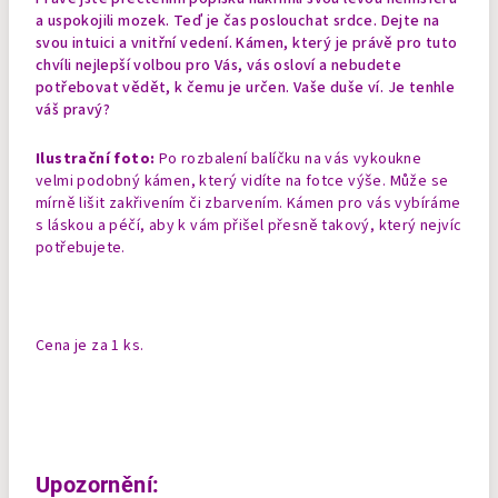
a uspokojili mozek. Teď je čas poslouchat srdce. Dejte na
svou intuici a vnitřní vedení. Kámen, který je právě pro tuto
chvíli nejlepší volbou pro Vás, vás osloví a nebudete
potřebovat vědět, k čemu je určen. Vaše duše ví. Je tenhle
váš pravý?
Ilustrační foto:
Po rozbalení balíčku na vás vykoukne
velmi podobný kámen, který vidíte na fotce výše. Může se
mírně lišit zakřivením či zbarvením. Kámen pro vás vybíráme
s láskou a péčí, aby k vám přišel přesně takový, který nejvíc
potřebujete.
Cena je za 1 ks.
Upozornění: