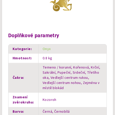
Doplňkové parametry
Kategorie
:
Onyx
Hmotnost
:
0.8 kg
Temeno / korunní, Kořenová, Krční,
Sakrální, Pupeční, Srdeční, Třetího
Čakra
:
oka, Vedlejší centrum rukou,
Vedlejší centrum nohou, Zejména v
místě blokád
Znamení
Kozoroh
zvěrokruhu
:
Barva
:
Černá, Černobílá