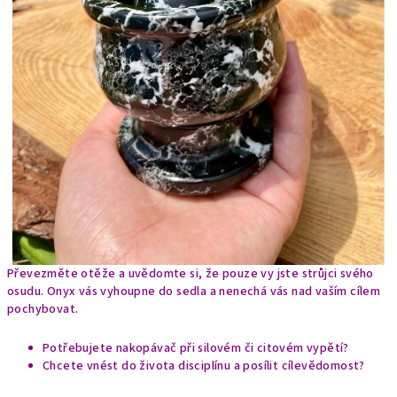
Převezměte otěže a uvědomte si, že pouze vy jste strůjci svého
osudu. Onyx vás vyhoupne do sedla a nenechá vás nad vaším cílem
pochybovat.
Potřebujete nakopávač při silovém či citovém vypětí?
Chcete vnést do života disciplínu a posílit cílevědomost?