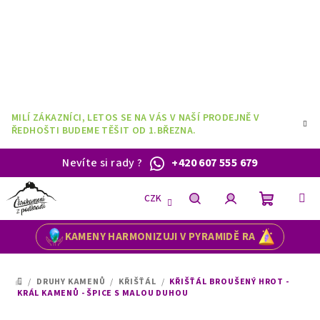
Přejít
na
obsah
MILÍ ZÁKAZNÍCI, LETOS SE NA VÁS V NAŠÍ PRODEJNĚ V
ŘEDHOŠTI BUDEME TĚŠIT OD 1.BŘEZNA.
Nevíte si rady
?
+420 607 555 679
CZK
Nákupní
Hledat
Přihlášení
KAMENY HARMONIZUJI V PYRAMIDĚ RA
košík
/
DRUHY KAMENŮ
/
KŘIŠŤÁL
/
KŘIŠŤÁL BROUŠENÝ HROT -
DOMŮ
KRÁL KAMENŮ - ŠPICE S MALOU DUHOU