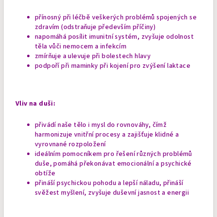
přínosný při léčbě veškerých problémů spojených se
zdravím (odstraňuje především příčiny)
napomáhá posílit imunitní systém, zvyšuje odolnost
těla vůči nemocem a infekcím
zmírňuje a ulevuje při bolestech hlavy
podpoří při maminky při kojení pro zvýšení laktace
Vliv na duši:
přivádí naše tělo i mysl do rovnováhy, čímž
harmonizuje vnitřní procesy a zajišťuje klidné a
vyrovnané rozpoložení
ideálním pomocníkem pro řešení různých problémů
duše, pomáhá překonávat emocionální a psychické
obtíže
přináší psychickou pohodu a lepší náladu, přináší
svěžest myšlení, zvyšuje duševní jasnost a energii