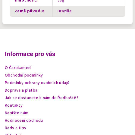
Hmotnost
:
88g
Země původu
:
Brazílie
Z
á
p
Informace pro vás
a
O Čarokamení
t
Obchodní podmínky
í
Podmínky ochrany osobních údajů
Doprava a platba
Jak se dostanete k nám do Ředhoště?
Kontakty
Napište nám
Hodnocení obchodu
Rady a tipy