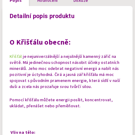
Popis
Hodnocení
Diskuze
Detailní popis produktu
O Křišťálu obecně:
Křišťál
je nejuniverzálnější a nejsilnější kamenný zářič na
světě. Má jedinečnou schopnost násobit účinky ostatních
minerálů. Jeho moc odebrat negativní energii a nabít nás
pozitivní je úctyhodná. Čirá a jasná zář křišťálu má moc
spojovat s původním pramenem energie, která sídlí v naší
duši a zcela nás prozařuje svou tvůrčí silou.
Pomocí křišťálu můžete energii posílit, koncentrovat,
ukládat, přenášet nebo přeměňovat.
Vliv na tělo: