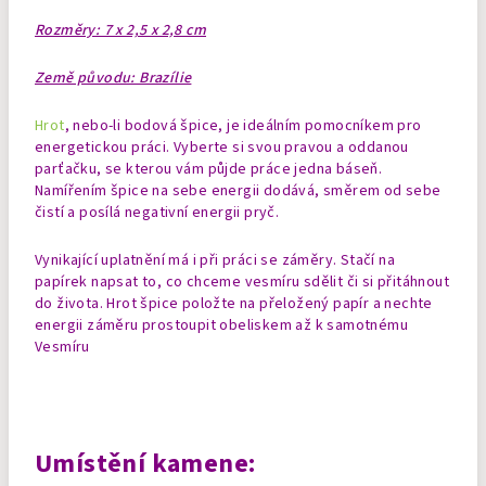
Rozměry: 7 x 2,5 x 2,8 cm
Země původu: Brazílie
Hrot
, nebo-li bodová špice, je ideálním pomocníkem pro
energetickou práci. Vyberte si svou pravou a oddanou
parťačku, se kterou vám půjde práce jedna báseň.
Namířením špice na sebe energii dodává, směrem od sebe
čistí a posílá negativní energii pryč.
Vynikající uplatnění má i při práci se záměry. Stačí na
papírek napsat to, co chceme vesmíru sdělit či si přitáhnout
do života. Hrot špice položte na přeložený papír a nechte
energii záměru prostoupit obeliskem až k samotnému
Vesmíru
Umístění kamene: