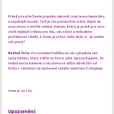
Právě jste přečtením popisku nakrmili svou levou hemisféru
a uspokojili mozek. Teď je čas poslouchat srdce. Dejte na
svou intuici a vnitřní vedení. Kámen, který je právě pro tuto
chvíli nejlepší volbou pro Vás, vás osloví a nebudete
potřebovat vědět, k čemu je určen. Vaše duše ví. Je tenhle
váš pravý?
Reálné foto:
Po rozbalení balíčku na vás vykoukne ten
samý kámen, který vidíte na fotce výše. Upozorňujeme, že
reálná barva kamene u vás doma se může mírně lišit od
fotky v závislosti na nastavení vašeho monitoru či displeje.
Cena je za 1 ks.
Upozornění: