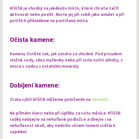
Křišťál je vhodný na jakékoliv místo, které chcete začít
aktivovat nebo posílit. Noste jej při sobě jako amulet a při
potížích přikládáme na postižená místa.
Očista kamene:
Kameny čistěte tak, jak uznáte za vhodné. Pod proudem
vlažné vody, silou myšlenky nebo při svitu noční oblohy, v
misce s vodou s ostatními minerály.
Dobíjení kamene:
Zcela vybít křišťál můžeme položením na
hematit
.
Na přímém slunci nebo při úplňku za svitu měsíce. Křišťál
raději nabíjejte na nehořlavé podložce a dbejte i na
nehořlavost okolí, aby nedošlo vlivem lomení světla k
zapálení.