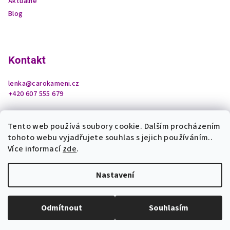
Aktuálně
Blog
Kontakt
lenka
@
carokameni.cz
+420 607 555 679
Tento web používá soubory cookie. Dalším procházením
tohoto webu vyjadřujete souhlas s jejich používáním..
Více informací
zde
.
Nastavení
Copyright 2026
Čarokamení z podhradí
. Všechna práva
vyhrazena.
Upravit nastavení cookies
Odmítnout
Souhlasím
Vytvořil Shoptet
Odemknout tajemství krystalů a bonus pro Vás