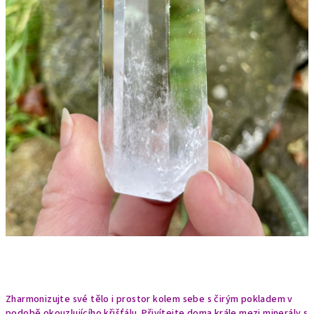
Zharmonizujte své tělo i prostor kolem sebe s čirým pokladem v
podobě okouzlujícího křišťálu. Přivítejte doma krále mezi minerály s