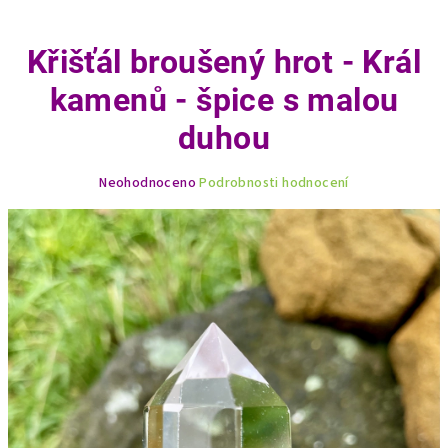
Křišťál broušený hrot - Král
kamenů - špice s malou
duhou
Průměrné
Neohodnoceno
Podrobnosti hodnocení
hodnocení
produktu
je
0,0
z
5
hvězdiček.