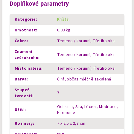
Doplňkové parametry
Kategorie
:
Křišťál
Hmotnost
:
0.09 kg
Čakra
:
Temeno / korunní, Třetího oka
Znamení
Temeno / korunní, Třetího oka
zvěrokruhu
:
Místo nálezu
:
Temeno / korunní, Třetího oka
Barva
:
Čirá, občas mléčně zakalená
Stupeň
7
tvrdosti
:
Ochrana, Síla, Léčení, Meditace,
Užití
:
Harmonie
Rozměry
:
7 x 2,5 x 2,8 cm