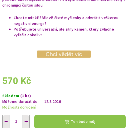
ohromující čistou silou.
Chcete mít křišťálově čisté myšlenky a odvrátit veškerou
negativní energii?
Potřebujete univerzální, ale silný kámen, který zvládne
vyřešit cokoliv?
570 Kč
Měrná
Skladem
(1 ks)
cena:
Můžeme doručit do:
12.8.2026
Možnosti doručení
−
+
Ten bude můj