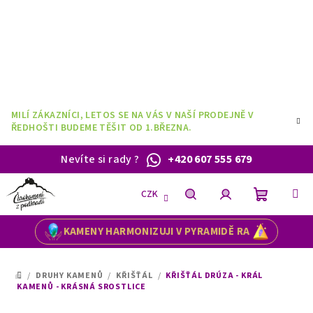
Přejít
na
obsah
MILÍ ZÁKAZNÍCI, LETOS SE NA VÁS V NAŠÍ PRODEJNĚ V
ŘEDHOŠTI BUDEME TĚŠIT OD 1.BŘEZNA.
Nevíte si rady
?
+420 607 555 679
CZK
Nákupní
Hledat
Přihlášení
KAMENY HARMONIZUJI V PYRAMIDĚ RA
košík
/
DRUHY KAMENŮ
/
KŘIŠŤÁL
/
KŘIŠŤÁL DRÚZA - KRÁL
DOMŮ
KAMENŮ - KRÁSNÁ SROSTLICE