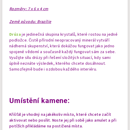
Rozměry: 7 x 6 x 4 cm
Země původu: Brazílie
Drúza
je jedinečná skupina krystalů, které rostou na jedné
podložce. Čistě přírodní neopracovaný minerál vytváří
nádherná skupenství, která dokážou fungovat jako jedno
spojené vědomí a současně každý fungovat sám za sebe.
Využijte sílu drúzy při řešení složitých situací, kdy sami
úplně neznáte výsledek, kterého chcete dosáhnout.
Samozřejmě bude i ozdobou každého interiéru.
Umístění kamene:
Křišťál je vhodný na jakékoliv místo, které chcete začít
aktivovat nebo posílit. Noste jej při sobě jako amulet a při
potížích přikládáme na postižená místa.