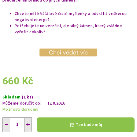
předurčením Branou do jiných dimenzí.
Chcete mít křišťálově čisté myšlenky a odvrátit veškerou
negativní energii?
Potřebujete univerzální, ale silný kámen, který zvládne
vyřešit cokoliv?
660 Kč
Měrná
Skladem
(1 ks)
cena:
Můžeme doručit do:
12.8.2026
Možnosti doručení
−
+
Ten bude můj