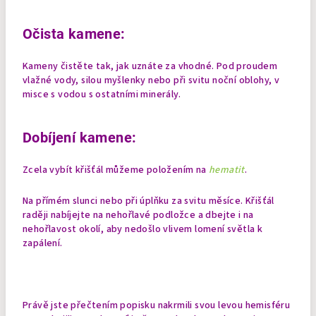
Očista kamene:
Kameny čistěte tak, jak uznáte za vhodné. Pod proudem
vlažné vody, silou myšlenky nebo při svitu noční oblohy, v
misce s vodou s ostatními minerály.
Dobíjení kamene:
Zcela vybít křišťál můžeme položením na
hematit
.
Na přímém slunci nebo při úplňku za svitu měsíce. Křišťál
raději nabíjejte na nehořlavé podložce a dbejte i na
nehořlavost okolí, aby nedošlo vlivem lomení světla k
zapálení.
Právě jste přečtením popisku nakrmili svou levou hemisféru