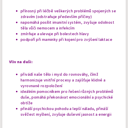
přínosný při léčbě veškerých problémů spojených se
zdravím (odstraňuje především příčiny)
napomáhá posílit imunitní systém, zvyšuje odolnost
těla vůči nemocem a infekcím
zmírňuje a ulevuje při bolestech hlavy
podpoří při maminky při kojení pro zvýšení laktace
Vliv na duši:
přivádí naše tělo i mysl do rovnováhy, čímž
harmonizuje vnitřní procesy a zajišťuje klidné a
vyrovnané rozpoložení
ideálním pomocníkem pro řešení různých problémů
duše, pomáhá překonávat emocionální a psychické
obtíže
přináší psychickou pohodu a lepší náladu, přináší
svěžest myšlení, zvyšuje duševní jasnost a energii