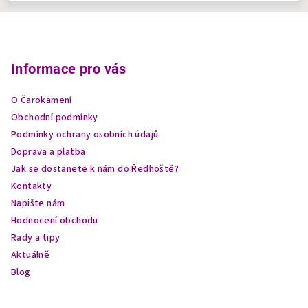
Z
á
p
Informace pro vás
a
O Čarokamení
t
Obchodní podmínky
í
Podmínky ochrany osobních údajů
Doprava a platba
Jak se dostanete k nám do Ředhoště?
Kontakty
Napište nám
Hodnocení obchodu
Rady a tipy
Aktuálně
Blog