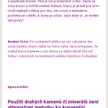
a uspokojili mozek. Teď je čas poslouchat srdce. Dejte na
svou intuici a vnitřní vedení. Kámen, který je právě pro tuto
chvíli nejlepší volbou pro Vás, vás osloví a nebudete
potřebovat vědět, k čemu je určen. Vaše duše ví. Je tenhle
váš pravý?
Reálné foto:
Po rozbalení balíčku na vás vykoukne ten
samý kámen, který vidíte na fotce výše. Upozorňujeme, že
reálná barva kamene u vás doma se může mírně lišit od
fotky v závislosti na nastavení vašeho monitoru či displeje.
Upozornění:
Použití drahých kamenů či minerálů není
alternativní metodou ke konvenční