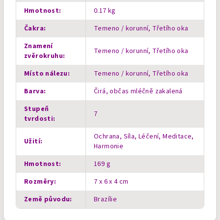
Hmotnost
:
0.17 kg
Čakra
:
Temeno / korunní, Třetího oka
Znamení
Temeno / korunní, Třetího oka
zvěrokruhu
:
Místo nálezu
:
Temeno / korunní, Třetího oka
Barva
:
Čirá, občas mléčně zakalená
Stupeň
7
tvrdosti
:
Ochrana, Síla, Léčení, Meditace,
Užití
:
Harmonie
Hmotnost
:
169 g
Rozměry
:
7 x 6 x 4 cm
Země původu
:
Brazílie