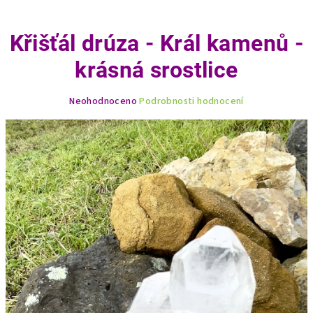
Křišťál drúza - Král kamenů -
krásná srostlice
Průměrné
Neohodnoceno
Podrobnosti hodnocení
hodnocení
produktu
je
0,0
z
5
hvězdiček.