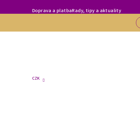
Přejít
MILÍ ZÁKAZNÍC
Doprava a platba
Rady, tipy a aktuality
na
obsah
CZK