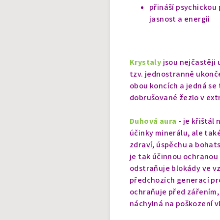
přináší psychickou 
jasnost a energii
Krystaly
jsou nejčastěji
tzv. jednostranně ukonče
obou koncích a jedná se 
dobrušované žezlo v extr
Duhová aura
- je křišťá
účinky minerálu, ale tak
zdraví, úspěchu a bohats
je tak účinnou ochranou 
odstraňuje blokády ve vz
předchozích generací pro
ochraňuje před zářením,
náchylná na poškození v