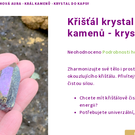
HOVÁ AURA - KRÁL KAMENŮ - KRYSTAL DO KAPSY
Křišťál krysta
kamenů - krys
Průměrné
Neohodnoceno
Podrobnosti h
hodnocení
produktu
Zharmonizujte své tělo i pros
je
okouzlujícího křišťálu. Přivít
0,0
čistou silou.
z
5
Chcete mít křišťálově či
hvězdiček.
energii?
Potřebujete univerzální, 