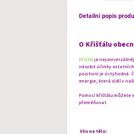
Detailní popis prod
O Křišťálu obecn
Křišťál
je nejuniverzálněj
násobit účinky ostatních
pozitivní je úctyhodná. 
energie, která sídlí v naš
Pomocí křišťálu můžete e
přeměňovat.
Vliv na tělo: