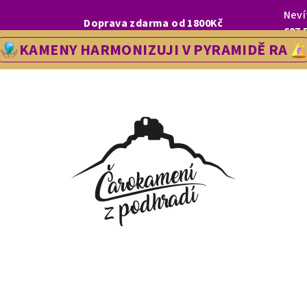
Neví
I, LETOS SE NA VÁS V NAŠÍ PRODEJNĚ V ŘEDHOŠTI BUDEME TĚŠIT OD
Doprava zdarma od 1800Kč
607 
KAMENY HARMONIZUJI V PYRAMIDĚ RA