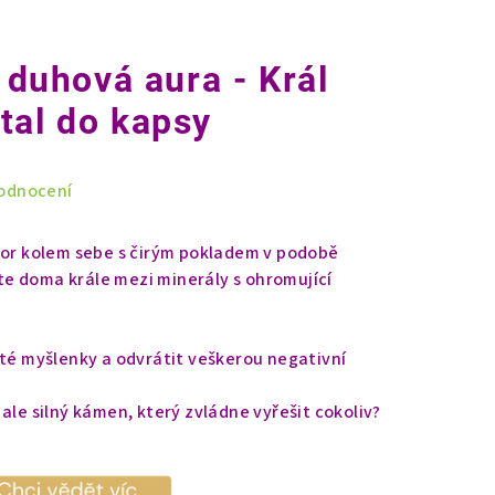
l duhová aura - Král
tal do kapsy
odnocení
tor kolem sebe s čirým pokladem v podobě
ejte doma krále mezi minerály s ohromující
sté myšlenky a odvrátit veškerou negativní
ale silný kámen, který zvládne vyřešit cokoliv?