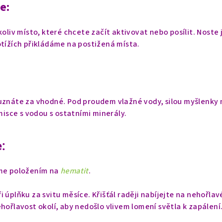
e:
koliv místo, které chcete začít aktivovat nebo posílit. Noste j
otížích přikládáme na postižená místa.
 uznáte za vhodné. Pod proudem vlažné vody, silou myšlenky
 misce s vodou s ostatními minerály.
:
eme položením na
hematit
.
 úplňku za svitu měsíce. Křišťál raději nabíjejte na nehořlav
ehořlavost okolí, aby nedošlo vlivem lomení světla k zapálení