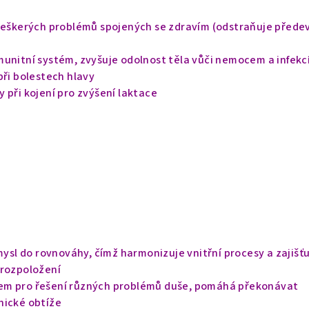
 veškerých problémů spojených se zdravím (odstraňuje přede
munitní systém, zvyšuje odolnost těla vůči nemocem a infek
při bolestech hlavy
 při kojení pro zvýšení laktace
 mysl do rovnováhy, čímž harmonizuje vnitřní procesy a zajišť
 rozpoložení
em pro řešení různých problémů duše, pomáhá překonávat
hické obtíže