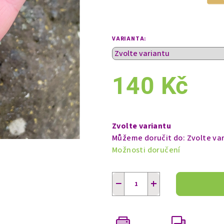
VARIANTA:
140 Kč
Měrná
cena:
Zvolte variantu
Můžeme doručit do:
Zvolte va
Možnosti doručení
−
+