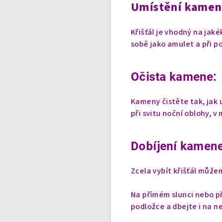
Umístění kamen
Křišťál je vhodný na jaké
sobě jako amulet a při p
Očista kamene:
Kameny čistěte tak, jak
při svitu noční oblohy, v
Dobíjení kamene
Zcela vybít křišťál můž
Na přímém slunci nebo při
podložce a dbejte i na n