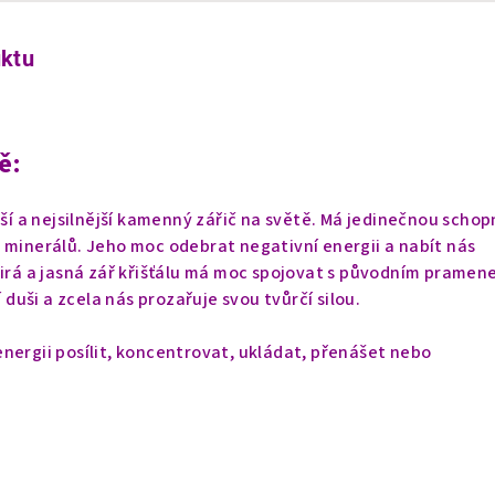
uktu
ě:
ší a nejsilnější kamenný zářič na světě. Má jedinečnou scho
 minerálů. Jeho moc odebrat negativní energii a nabít nás
Čirá a jasná zář křišťálu má moc spojovat s původním prame
í duši a zcela nás prozařuje svou tvůrčí silou.
nergii posílit, koncentrovat, ukládat, přenášet nebo