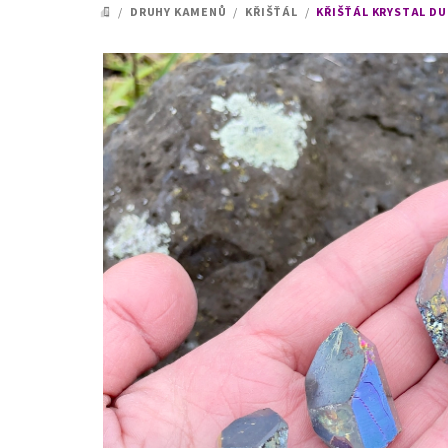
/
DRUHY KAMENŮ
/
KŘIŠŤÁL
/
KŘIŠŤÁL KRYSTAL DU
DOMŮ