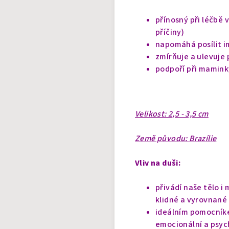
přínosný při léčbě
příčiny)
napomáhá posílit i
zmírňuje a ulevuje 
podpoří při maminky
Velikost: 2,5 - 3,5 cm
Země původu: Brazílie
Vliv na duši:
přivádí naše tělo i
klidné a vyrovnané
ideálním pomocník
emocionální a psyc