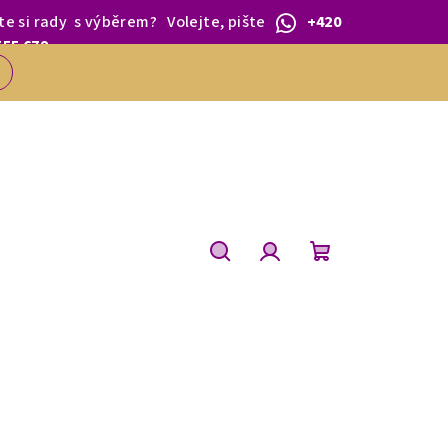
te si rady
s výběrem
?
Volejte, pište
+420
 1.BŘEZNA.
555 679
Hledat
Přihlášení
Nákupní
košík