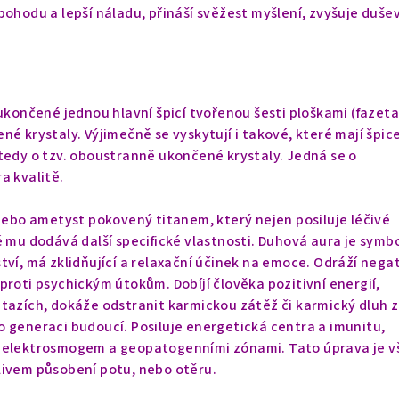
pohodu a lepší náladu, přináší svěžest myšlení, zvyšuje duše
 ukončené jednou hlavní špicí tvořenou šesti ploškami (fazeta
né krystaly. Výjimečně se vyskytují i takové, které mají špic
tedy o tzv. oboustranně ukončené krystaly. Jedná se o
a kvalitě.
l nebo ametyst pokovený titanem, který nejen posiluje léčivé
é mu dodává další specifické vlastnosti. Duhová aura je sym
tví, má zklidňující a relaxační účinek na emoce. Odráží negat
proti psychickým útokům. Dobíjí člověka pozitivní energií,
tazích, dokáže odstranit karmickou zátěž či karmický dluh z
 generaci budoucí. Posiluje energetická centra a imunitu,
 elektrosmogem a geopatogenními zónami. Tato úprava je v
livem působení potu, nebo otěru.