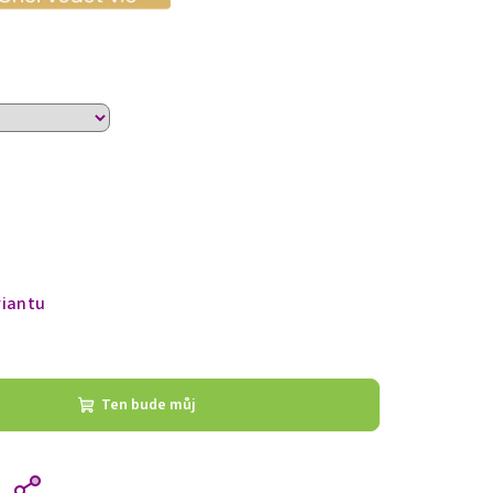
riantu
Ten bude můj