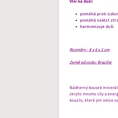
Vliv na duši:
pomáhá proti úzko
pomáhá nalézt ztr
harmonizuje duši
Rozměry: 8 x 6 x 2 cm
Země původu: Brazílie
Nádherný kousek minerálu 
skryto mnoho síly a ener
kouzlo, které jim nelze o