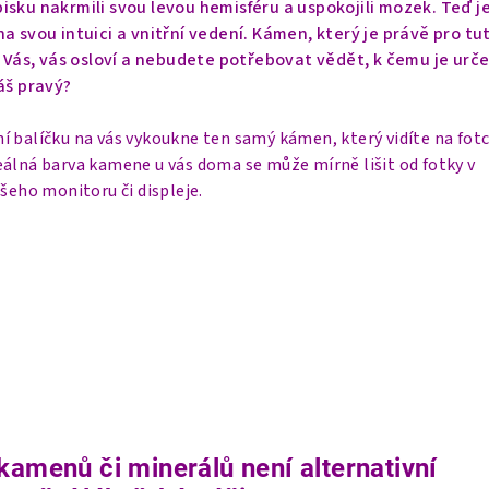
isku nakrmili svou levou hemisféru a uspokojili mozek. Teď j
a svou intuici a vnitřní vedení. Kámen, který je právě pro tu
o Vás, vás osloví a nebudete potřebovat vědět, k čemu je urče
áš pravý?
í balíčku na vás vykoukne ten samý kámen, který vidíte na fot
eálná barva kamene u vás doma se může mírně lišit od fotky v
ašeho monitoru či displeje.
kamenů či minerálů není alternativní