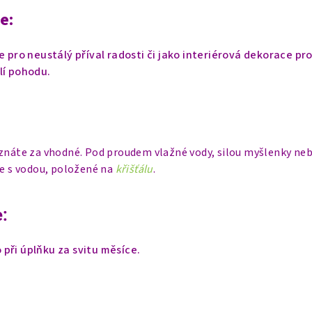
e:
e pro neustálý příval radosti či jako interiérová dekorace pr
lí pohodu.
uznáte za vhodné. Pod proudem vlažné vody, silou myšlenky neb
ce s vodou, položené na
křišťálu
.
:
při úplňku za svitu měsíce.