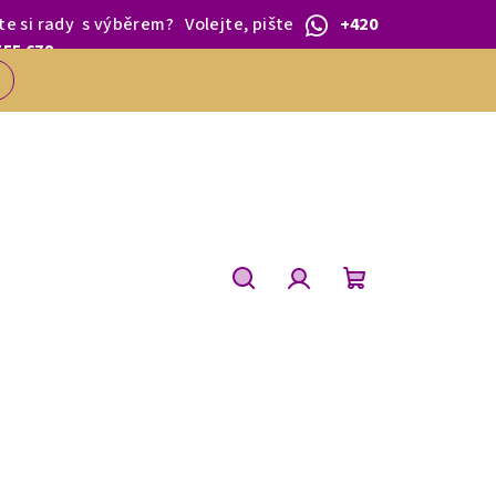
te si rady
s výběrem
?
Volejte, pište
+420
 1.BŘEZNA.
555 679
Hledat
Přihlášení
Nákupní
košík