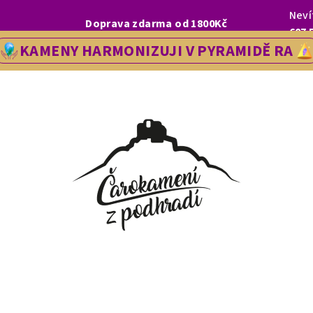
Neví
I, LETOS SE NA VÁS V NAŠÍ PRODEJNĚ V ŘEDHOŠTI BUDEME TĚŠIT OD
Doprava zdarma od 1800Kč
607 
KAMENY HARMONIZUJI V PYRAMIDĚ RA