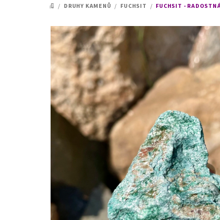
/
DRUHY KAMENŮ
/
FUCHSIT
/
FUCHSIT - RADOSTNÁ
DOMŮ