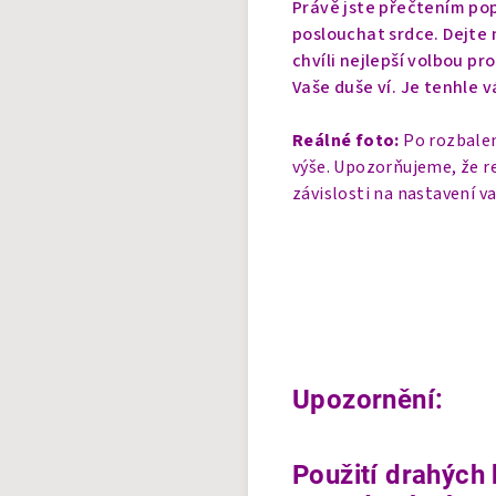
Právě jste přečtením pop
poslouchat srdce. Dejte n
chvíli nejlepší volbou pr
Vaše duše ví. Je tenhle v
Reálné foto:
Po rozbalen
výše. Upozorňujeme, že r
závislosti na nastavení v
Upozornění:
Použití drahých 