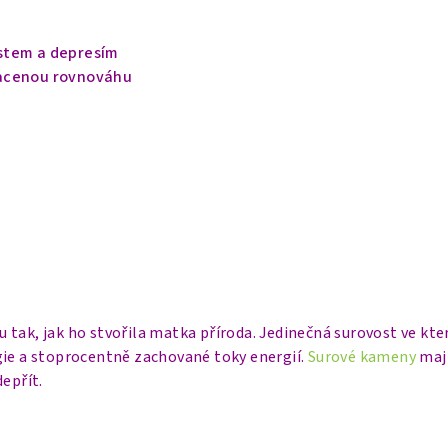
stem a depresím
acenou rovnováhu
tak, jak ho stvořila matka příroda. Jedinečná surovost ve kter
gie a stoprocentně zachované toky energií.
Surové kameny
maj
depřít.