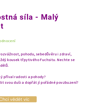
stná síla - Malý
t
odnocení
 rozvážnost, pohodu, sebedůvěru i zdraví,
ždý kousek třpytivého Fuchsitu. Nechte se
dělů.
 příval radosti a pohody?
it svou duši a dopřát jí pořádné povzbuzení?