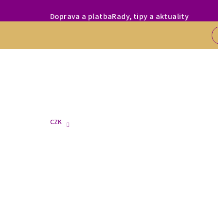
Přejít
MILÍ ZÁKAZNÍC
Doprava a platba
Rady, tipy a aktuality
na
obsah
CZK