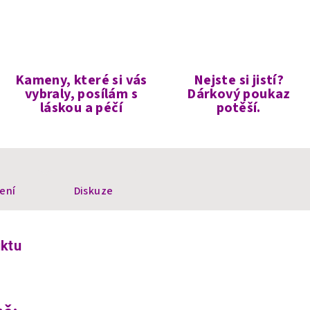
Kameny, které si vás
Nejste si jistí?
vybraly, posílám s
Dárkový poukaz
láskou a péčí
potěší.
ení
Diskuze
uktu