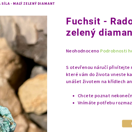
 SÍLA - MALÝ ZELENÝ DIAMANT
Fuchsit - Rado
zelený diaman
Průměrné
Neohodnoceno
Podrobnosti h
hodnocení
produktu
S otevřenou náručí přivítejte
je
které vám do života vneste ka
0,0
unášet životem na křídlech an
z
5
Chcete poznat nekonečný
hvězdiček.
Vnímáte potřebu rozmazl