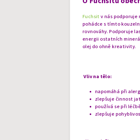
O Fuchsitu obec
Fuchsit
v nás podporuje 
pohádce s tímto kouzelný
rovnováhy. Podporuje las
energii ostatních minerá
olej do ohně kreativity.
Vliv na tělo:
napomáhá při alerg
zlepšuje činnost ja
používá se při léč
zlepšuje pohyblivo