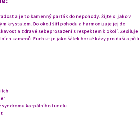
ně:
radost a je to kamenný parťák do nepohody. Žijte si jako v
m krystalem. Do okolí šíří pohodu a harmonizuje jej do
kavost a zdravé sebeprosazení s respektem k okolí. Zesiluje
lních kamenů. Fuchsit je jako šálek horké kávy pro duši a při
iích
ter
bě syndromu karpálního tunelu
st