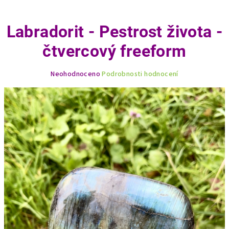
Labradorit - Pestrost života -
čtvercový freeform
Průměrné
Neohodnoceno
Podrobnosti hodnocení
hodnocení
produktu
je
0,0
z
5
hvězdiček.