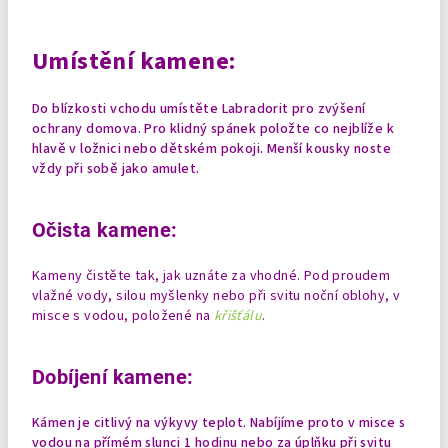
Umístění kamene:
Do blízkosti vchodu umístěte Labradorit pro zvýšení
ochrany domova. Pro klidný spánek položte co nejblíže k
hlavě v ložnici nebo dětském pokoji.
Menší kousky noste
vždy při sobě jako amulet.
Očista kamene:
Kameny čistěte tak, jak uznáte za vhodné. Pod proudem
vlažné vody, silou myšlenky nebo při svitu noční oblohy, v
misce s vodou, položené na
křišťálu
.
Dobíjení kamene:
Kámen je citlivý na výkyvy teplot. Nabíjíme proto v misce s
vodou na přímém slunci 1 hodinu nebo za úplňku při svitu