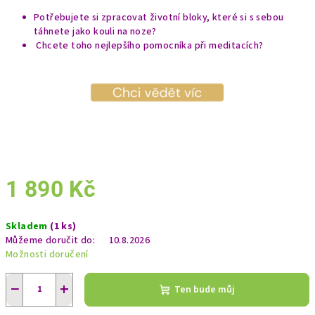
A
Potřebujete si zpracovat životní bloky, které si s sebou
táhnete jako kouli na noze?
Chcete toho nejlepšího pomocníka při meditacích?
1 890 Kč
Měrná
Skladem
(1 ks)
cena:
Můžeme doručit do:
10.8.2026
Možnosti doručení
−
+
Ten bude můj