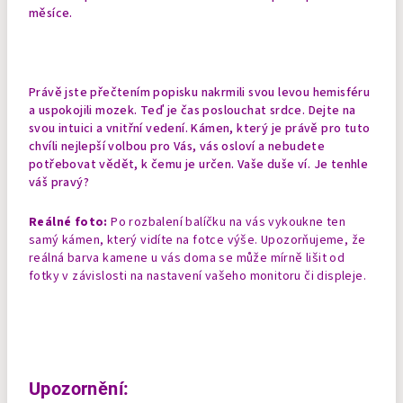
měsíce.
Právě jste přečtením popisku nakrmili svou levou hemisféru
a uspokojili mozek. Teď je čas poslouchat srdce. Dejte na
svou intuici a vnitřní vedení. Kámen, který je právě pro tuto
chvíli nejlepší volbou pro Vás, vás osloví a nebudete
potřebovat vědět, k čemu je určen. Vaše duše ví. Je tenhle
váš pravý?
Reálné foto:
Po rozbalení balíčku na vás vykoukne ten
samý kámen, který vidíte na fotce výše. Upozorňujeme, že
reálná barva kamene u vás doma se může mírně lišit od
fotky v závislosti na nastavení vašeho monitoru či displeje.
Upozornění: