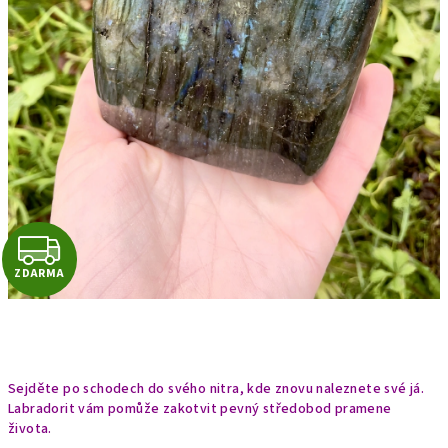
Z
ZDARMA
D
A
R
Sejděte po schodech do svého nitra, kde znovu naleznete své já.
M
Labradorit vám pomůže zakotvit pevný středobod pramene
života.