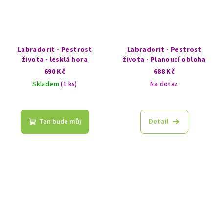
Labradorit - Pestrost
Labradorit - Pestrost
života - lesklá hora
života - Planoucí obloha
690 Kč
688 Kč
Skladem
(1 ks)
Na dotaz
Ten bude můj
Detail