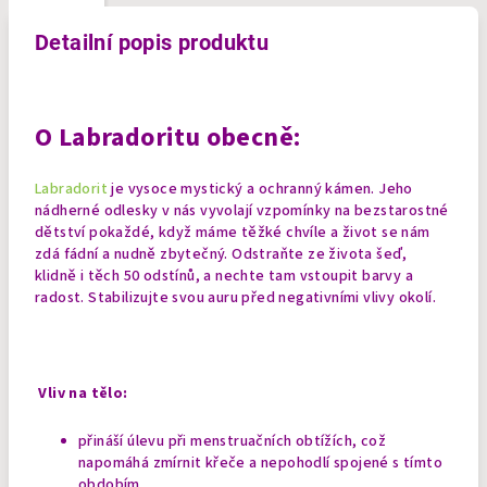
Detailní popis produktu
O Labradoritu obecně:
Labradorit
je vysoce mystický a ochranný kámen. Jeho
nádherné odlesky v nás vyvolají vzpomínky na bezstarostné
dětství pokaždé, když máme těžké chvíle a život se nám
zdá fádní a nudně zbytečný. Odstraňte ze života šeď,
klidně i těch 50 odstínů, a nechte tam vstoupit barvy a
radost. Stabilizujte svou auru před negativními vlivy okolí.
Vliv na tělo:
přináší úlevu při menstruačních obtížích, což
napomáhá zmírnit křeče a nepohodlí spojené s tímto
obdobím