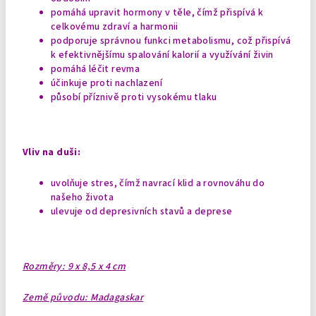
pomáhá upravit hormony v těle, čímž přispívá k
celkovému zdraví a harmonii
podporuje správnou funkci metabolismu, což přispívá
k efektivnějšímu spalování kalorií a využívání živin
pomáhá léčit revma
účinkuje proti nachlazení
působí příznivě proti vysokému tlaku
Vliv na duši:
uvolňuje stres, čímž navrací klid a rovnováhu do
našeho života
ulevuje od depresivních stavů a deprese
Rozměry: 9 x 8,5 x 4 cm
Země původu: Madagaskar