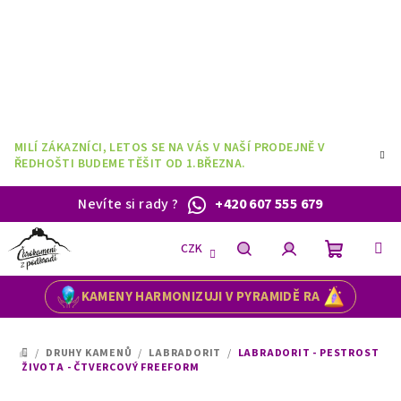
Přejít
na
obsah
MILÍ ZÁKAZNÍCI, LETOS SE NA VÁS V NAŠÍ PRODEJNĚ V
ŘEDHOŠTI BUDEME TĚŠIT OD 1.BŘEZNA.
Nevíte si rady
?
+420 607 555 679
CZK
Nákupní
Hledat
Přihlášení
KAMENY HARMONIZUJI V PYRAMIDĚ RA
košík
/
DRUHY KAMENŮ
/
LABRADORIT
/
LABRADORIT - PESTROST
DOMŮ
ŽIVOTA - ČTVERCOVÝ FREEFORM