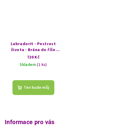
Labradorit - Pestrost
života - Brána do říše
přírody
720 Kč
Skladem
(1 ks)
Ten bude můj
Z
á
p
Informace pro vás
a