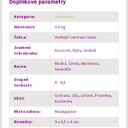
Doplňkové parametry
Kategorie
:
Labradorit
Hmotnost
:
0.8 kg
Čakra
:
Vedlejší centrum rukou
Znamení
Kozoroh, Ryby, Vodnář
zvěrokruhu
:
Modrá, Černá, Bezbarvá,
Barva
:
Šedobílá
Stupeň
6 - 6,5
tvrdosti
:
Ochrana, Síla, Léčení, Proměna,
Užití
:
Esoterika
Místo nálezu
:
Madagaskar
Rozměry
:
9 x 8,5 x 4 cm