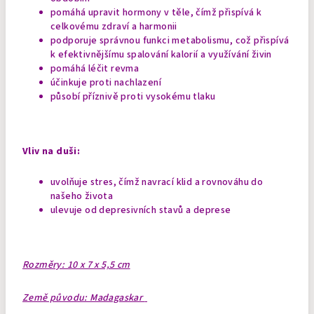
pomáhá upravit hormony v těle, čímž přispívá k
celkovému zdraví a harmonii
podporuje správnou funkci metabolismu, což přispívá
k efektivnějšímu spalování kalorií a využívání živin
pomáhá léčit revma
účinkuje proti nachlazení
působí příznivě proti vysokému tlaku
Vliv na duši:
uvolňuje stres, čímž navrací klid a rovnováhu do
našeho života
ulevuje od depresivních stavů a deprese
Rozměry: 10 x 7 x 5,5 cm
Země původu: Madagaskar