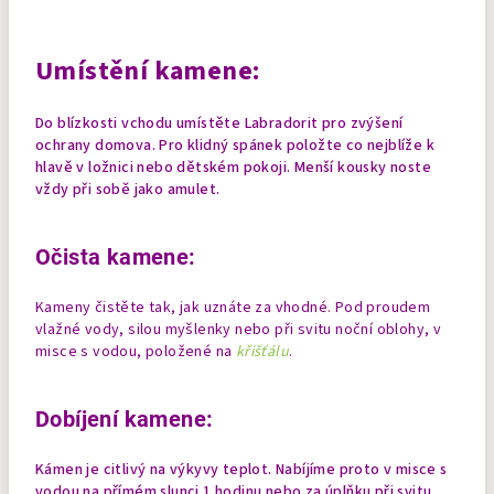
Umístění kamene:
Do blízkosti vchodu umístěte Labradorit pro zvýšení
ochrany domova. Pro klidný spánek položte co nejblíže k
hlavě v ložnici nebo dětském pokoji.
Menší kousky noste
vždy při sobě jako amulet.
Očista kamene:
Kameny čistěte tak, jak uznáte za vhodné. Pod proudem
vlažné vody, silou myšlenky nebo při svitu noční oblohy, v
misce s vodou, položené na
křišťálu
.
Dobíjení kamene:
Kámen je citlivý na výkyvy teplot. Nabíjíme proto v misce s
vodou na přímém slunci 1 hodinu nebo za úplňku při svitu