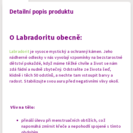
Detailní popis produktu
O Labradoritu obecně:
Labradorit
je vysoce mystický a ochranný kámen. Jeho
nádherné odlesky v nás vyvolají vzpomínky na bezstarostné
dětství pokaždé, když máme těžké chvíle a život se nám
zdá fádní a nudně zbytečný. Odstraňte ze života šeď,
klidně i těch 50 odstínů, a nechte tam vstoupit barvy a
radost. Stabilizujte svou auru před negativními vlivy okolí.
Vliv na tělo:
přináší úlevu při menstruačních obtížích, což
napomáhá zmírnit křeče a nepohodlí spojené s tímto
obdobím