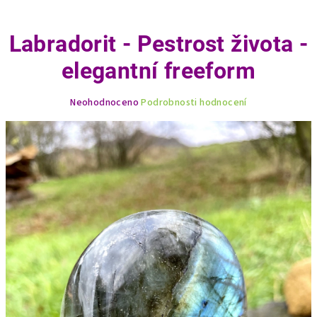
Labradorit - Pestrost života -
elegantní freeform
Průměrné
Neohodnoceno
Podrobnosti hodnocení
hodnocení
produktu
je
0,0
z
5
hvězdiček.