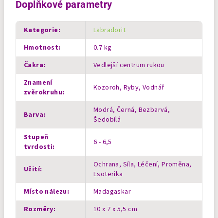
Doplňkové parametry
Kategorie
:
Labradorit
Hmotnost
:
0.7 kg
Čakra
:
Vedlejší centrum rukou
Znamení
Kozoroh, Ryby, Vodnář
zvěrokruhu
:
Modrá, Černá, Bezbarvá,
Barva
:
Šedobílá
Stupeň
6 - 6,5
tvrdosti
:
Ochrana, Síla, Léčení, Proměna,
Užití
:
Esoterika
Místo nálezu
:
Madagaskar
Rozměry
:
10 x 7 x 5,5 cm