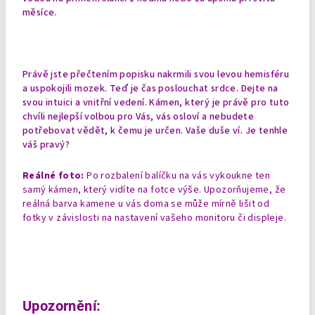
měsíce.
Právě jste přečtením popisku nakrmili svou levou hemisféru
a uspokojili mozek. Teď je čas poslouchat srdce. Dejte na
svou intuici a vnitřní vedení. Kámen, který je právě pro tuto
chvíli nejlepší volbou pro Vás, vás osloví a nebudete
potřebovat vědět, k čemu je určen. Vaše duše ví. Je tenhle
váš pravý?
Reálné foto:
Po rozbalení balíčku na vás vykoukne ten
samý kámen, který vidíte na fotce výše. Upozorňujeme, že
reálná barva kamene u vás doma se může mírně lišit od
fotky v závislosti na nastavení vašeho monitoru či displeje.
Upozornění: