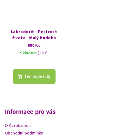
Labradorit - Pestrost
života - Malý Buddha
680 Kč
Skladem
(1 ks)
Ten bude můj
Z
á
p
Informace pro vás
a
O Čarokamení
t
Obchodní podmínky