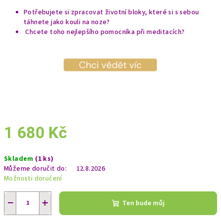
Potřebujete si zpracovat životní bloky, které si s sebou
táhnete jako kouli na noze?
Chcete toho nejlepšího pomocníka při meditacích?
1 680 Kč
Měrná
Skladem
(1 ks)
cena:
Můžeme doručit do:
12.8.2026
Možnosti doručení
−
+
Ten bude můj