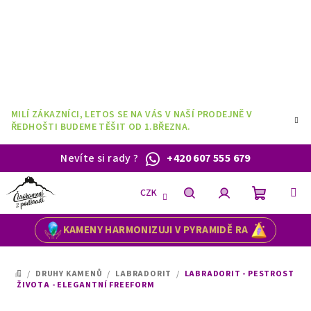
Přejít
na
obsah
MILÍ ZÁKAZNÍCI, LETOS SE NA VÁS V NAŠÍ PRODEJNĚ V
ŘEDHOŠTI BUDEME TĚŠIT OD 1.BŘEZNA.
Nevíte si rady
?
+420 607 555 679
CZK
Nákupní
Hledat
Přihlášení
KAMENY HARMONIZUJI V PYRAMIDĚ RA
košík
/
DRUHY KAMENŮ
/
LABRADORIT
/
LABRADORIT - PESTROST
DOMŮ
ŽIVOTA - ELEGANTNÍ FREEFORM