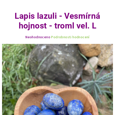
Lapis lazuli - Vesmírná
hojnost - troml vel. L
Průměrné
Neohodnoceno
Podrobnosti hodnocení
hodnocení
produktu
je
0,0
z
5
hvězdiček.