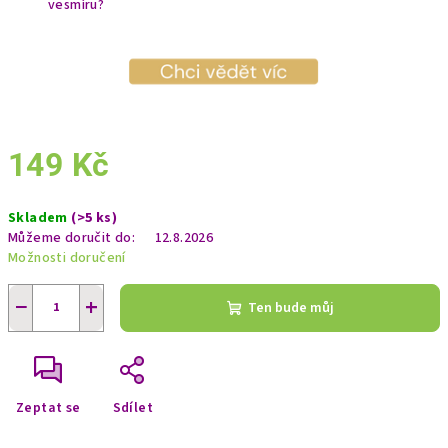
vesmíru?
149 Kč
Měrná
Skladem
(>5 ks)
cena:
Můžeme doručit do:
12.8.2026
Možnosti doručení
−
+
Ten bude můj
Zeptat se
Sdílet