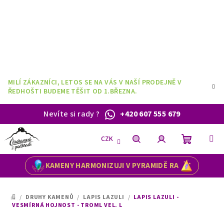
Přejít
na
obsah
MILÍ ZÁKAZNÍCI, LETOS SE NA VÁS V NAŠÍ PRODEJNĚ V
ŘEDHOŠTI BUDEME TĚŠIT OD 1.BŘEZNA.
Nevíte si rady
?
+420 607 555 679
CZK
Nákupní
Hledat
Přihlášení
KAMENY HARMONIZUJI V PYRAMIDĚ RA
košík
/
DRUHY KAMENŮ
/
LAPIS LAZULI
/
LAPIS LAZULI -
DOMŮ
VESMÍRNÁ HOJNOST - TROML VEL. L