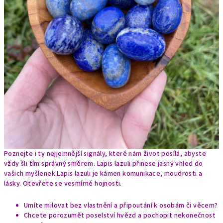
Poznejte i ty nejjemnější signály, které nám život posílá, abyste
vždy šli tím správný směrem. Lapis lazuli přinese jasný vhled do
vašich myšlenek.
Lapis lazuli je kámen komunikace, moudrosti a
lásky. Otevřete se vesmírné hojnosti.
Umíte milovat bez vlastnění a připoutání k osobám či věcem?
Chcete porozumět poselství hvězd a pochopit nekonečnost