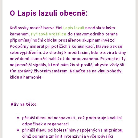
O Lapis lazuli obecně:
Královsky modrá barva činí
Lapis lazuli
neodolatelným
kamenem.
Pyritové vrostlice
do tmavomodrého temna
připomínají noční oblohu prozářenou skupinami hvězd.
Podpůrný minerál při potížích s komunikací, hlavně pak se
sebevyjádřením. Je vhodný k meditacím, kde otevírá brány
nevědomí a umožní nahlížet do nepoznaného. Poznejte i ty
nejjemnější signály, které nám život posílá, abyste vždy šli
tím správný životním směrem. Nalaďte se na vlnu pohody,
klidu a harmonie.
Vliv na tělo:
přináší úlevu od nespavosti, což podporuje kvalitní
odpočinek a regeneraci
přináší úlevu od bolestí hlavy spojených s migrénou,
čímž pomáhá zmírnit intenzivní a vyčerpávající