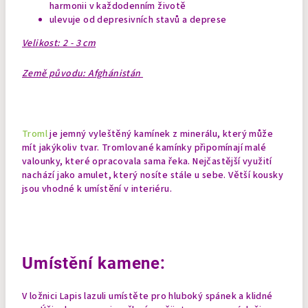
harmonii v každodenním životě
ulevuje od depresivních stavů a deprese
Velikost: 2 - 3 cm
Země původu: Afghánistán
Troml
je jemný vyleštěný kamínek z minerálu, který může
mít jakýkoliv tvar. Tromlované kamínky připomínají malé
valounky, které opracovala sama řeka. Nejčastější využití
nachází jako amulet, který nosíte stále u sebe. Větší kousky
jsou vhodné k umístění v interiéru.
Umístění kamene:
V ložnici Lapis lazuli umístěte pro hluboký spánek a klidné