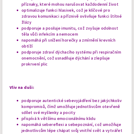
příznaky, které mohou narušovat každodenní život
optimalizuje funkci hlasivek, což je klíčové pro
zdravou komunikaci a příznivě ovlivňuje funkci štítné
žlázy
podporuje a posiluje imunitu, což zvyšuje odolnost
těla vůči infekcím a nemocem
napomáhá při snížení horečky a zmírnění krevních
obtíží
podporuje zdraví dýchacího systému při respiračním
onemocnění, což usnadňuje dýchání a zlepšuje
prokrvení plic
Vliv na duši:
podporuje autentické sebevyjádření bez jakýchkoliv
kompromisů, čímž umožňuje jednotlivcům otevřeně
sdílet své myšlenky a pocity
přispívá k většímu emocionálnímu klidu
napomáhá sebereflexi a sebepoznání, což umožňuje
jednotlivcům lépe chápat svůj vnitřní svět a vytvářet