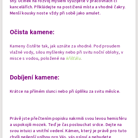
sny. Účinek na rozvoj myšlení využijete v pracovnách či
kancelářích. Přikládejte na postižená místa a vhodné čakry.
Menší kousky noste vždy při sobě jako amulet.
Očista kamene:
Kameny čistěte tak, jak uznáte za vhodné. Pod proudem
vlažné vody, silou myšlenky nebo při svitu noční oblohy, v
misce s vodou, položené na
křišťálu
.
Dobíjení kamene:
Krátce na přímém slunci nebo při úplňku za svitu měsíce.
Právě jste přečtením popisku nakrmili svou levou hemisféru
a uspokojili mozek. Teď je čas poslouchat srdce. Dejte na
svou intuici a vnitřní vedení. Kámen, který je právě pro tuto
chvíli nejlepší volbou pro Vás, vás osloví a nebudete