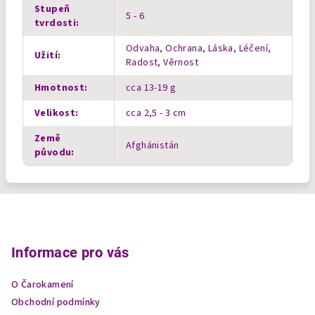
Stupeň
5 - 6
tvrdosti
:
Odvaha, Ochrana, Láska, Léčení,
Užití
:
Radost, Věrnost
Hmotnost
:
cca 13-19 g
Velikost
:
cca 2,5 - 3 cm
Země
Afghánistán
původu
:
Z
á
p
Informace pro vás
a
O Čarokamení
t
Obchodní podmínky
í